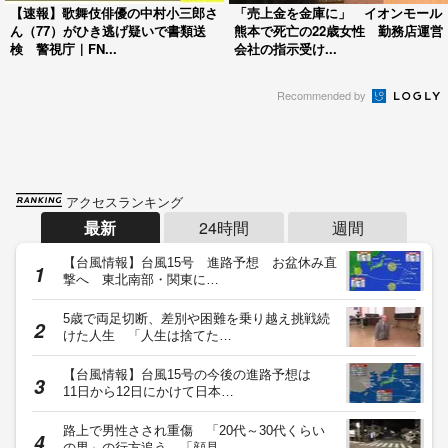
【速報】歌舞伎俳優の中村小三郎さ
「売上金を金庫に」 イオンモール
ん（77）がひき逃げ疑いで書類送
熊本で死亡の22歳女性 勤務店運営
検 警視庁｜FN...
会社の指示受け...
Recommended by
アクセスランキング
最新
24時間
週間
【台風情報】台風15号 進路予想 お盆休み直
撃へ 東北南部・関東に…
5歳で両足切断、差別や困難を乗り越え挑戦続
けた人生 「人生は捨てた…
【台風情報】台風15号の今後の進路予想は
11日から12日にかけて日本…
路上で男性さされ重傷 「20代～30代くらい
の男」の行方追う 「顔見…