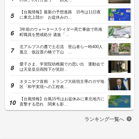
【台風情報】最新の予想進路 15号は11日夜
に東北上陸か お盆休みの…
3年前のウォータースライダー死亡事故で邑南
町職員を懲戒処分 遺族「…
北アルプスの麓で土石流 登山者ら一時400人
孤立 仮設置の橋で下山 …
愛子さま、学習院幼稚園での思い出 運動会で
は天皇皇后両陛下が笑顔…
ネタニヤフ首相 トランプ大統領主導のガザ地
区「和平実現への工程表…
【台風情報】台風15号はお盆休みに東北地方に
直撃する恐れ 関東も影…
ランキング一覧へ