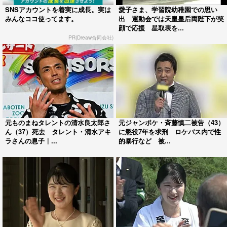
SNSアカウントを着実に成長。実は
愛子さま、学習院幼稚園での思い
みんなココ使ってます。
出 運動会では天皇皇后両陛下が笑
顔で応援 星取表を...
PR(Dreaw合同会社)
元ものまねタレントの清水良太郎さ
元ジャンポケ・斉藤慎二被告（43）
ん（37）死去 タレント・清水アキ
に懲役7年を求刑 ロケバス内で性
ラさんの息子｜...
的暴行など 被...