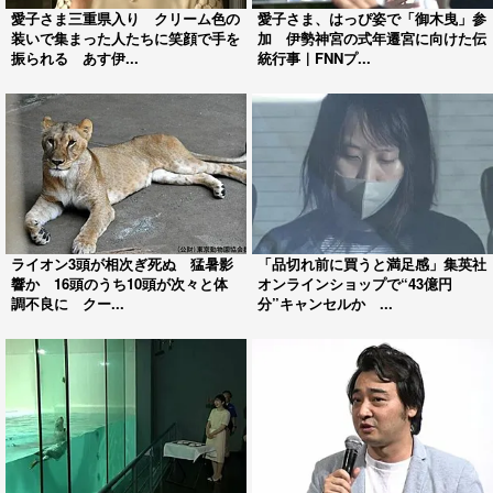
愛子さま三重県入り クリーム色の
愛子さま、はっぴ姿で「御木曳」参
装いで集まった人たちに笑顔で手を
加 伊勢神宮の式年遷宮に向けた伝
振られる あす伊...
統行事｜FNNプ...
ライオン3頭が相次ぎ死ぬ 猛暑影
「品切れ前に買うと満足感」集英社
響か 16頭のうち10頭が次々と体
オンラインショップで“43億円
調不良に クー...
分”キャンセルか ...