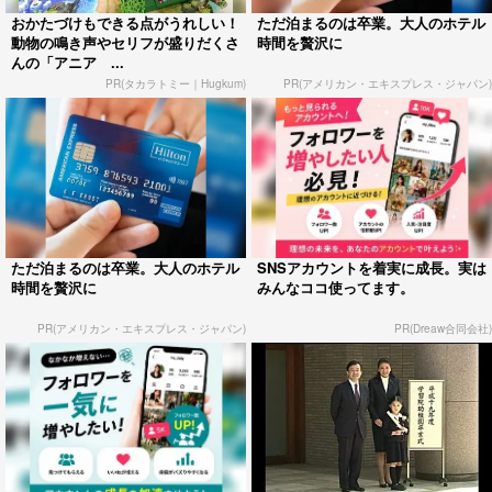
おかたづけもできる点がうれしい！
ただ泊まるのは卒業。大人のホテル
動物の鳴き声やセリフが盛りだくさ
時間を贅沢に
んの「アニア ...
PR(タカラトミー｜Hugkum)
PR(アメリカン・エキスプレス・ジャパン)
ただ泊まるのは卒業。大人のホテル
SNSアカウントを着実に成長。実は
時間を贅沢に
みんなココ使ってます。
PR(アメリカン・エキスプレス・ジャパン)
PR(Dreaw合同会社)