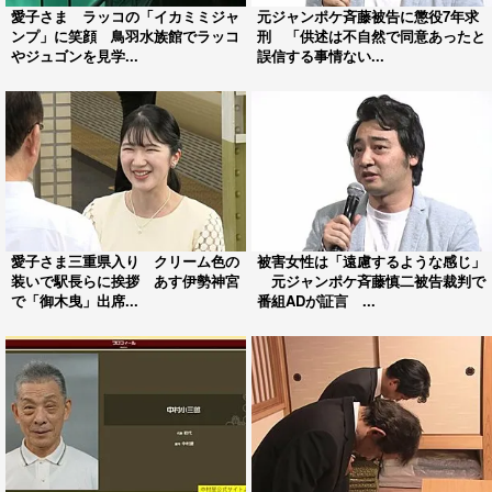
愛子さま ラッコの「イカミミジャ
元ジャンポケ斉藤被告に懲役7年求
ンプ」に笑顔 鳥羽水族館でラッコ
刑 「供述は不自然で同意あったと
やジュゴンを見学...
誤信する事情ない...
愛子さま三重県入り クリーム色の
被害女性は「遠慮するような感じ」
装いで駅長らに挨拶 あす伊勢神宮
元ジャンポケ斉藤慎二被告裁判で
で「御木曳」出席...
番組ADが証言 ...