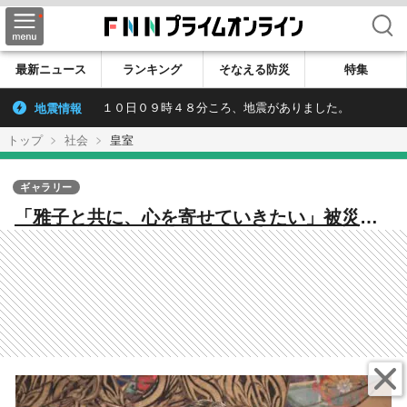
検索
最新ニュース
ランキング
そなえる防災
特集
地震情報
１０日０９時４８分ころ、地震がありました。
トップ
社会
皇室
ギャラリー
「雅子と共に、心を寄せていきたい」被災地
へ思い…天皇陛下66歳の誕生日 愛子さまの
成長に喜び “時代に即した公務”への考えも
【会見全文】