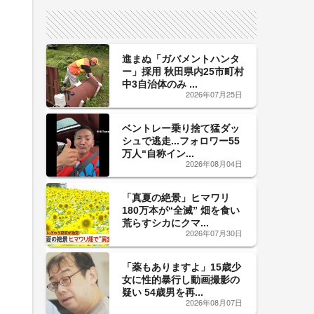
サイン！
進まぬ「ガバメントハンタ
ー」採用 秋田県内25市町村
中3自治体のみ ...
2026年07月25日
ベントレー乗り捨て猛ダッ
シュで逃走...フォロワー55
万人“自称イン...
2026年08月04日
「真夏の絶景」ヒマワリ
180万本が“全滅” 畑を食い
荒らすシカにクマ...
2026年07月30日
「薬もありますよ」15歳少
女に性的暴行し動画撮影の
疑い 54歳男を再...
2026年08月07日