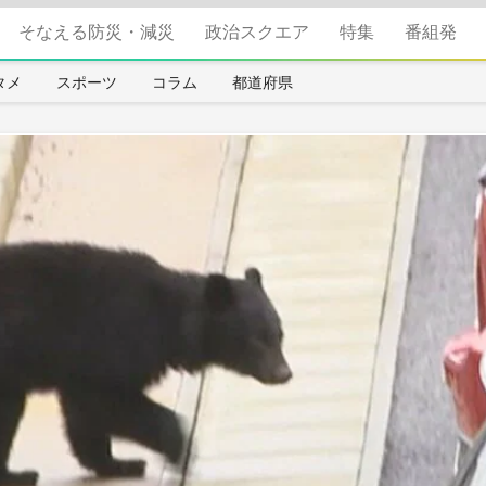
そなえる防災・減災
政治スクエア
特集
番組発
タメ
スポーツ
コラム
都道府県