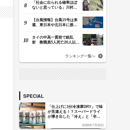
「社会に出られる確率ほぼ
ないと思っている」川村葉
音被告に無期懲役…
【台風情報】台風15号は来
週、東日本や北日本に接近
か お盆期間中の…
タイの中高一貫校で銃乱
射 教職員5人死亡20人以上
けが 容疑者の14歳…
ランキング一覧へ
SPECIAL
PR
「仕上げに3分冷凍庫DRY」で味
が見違える！？スーパードライ
が導き出した「冷え」と「辛
口」のおいしい関係 青く変化
2026年7月30日
した「辛口カーブ」が飲み頃の