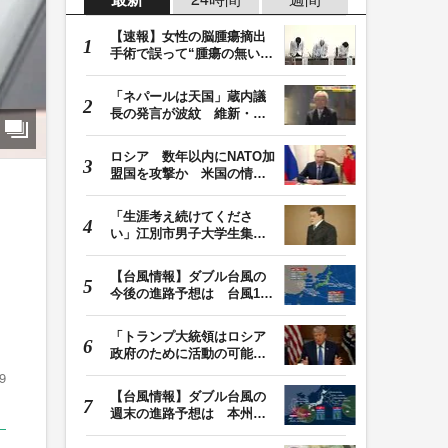
【速報】女性の脳腫瘍摘出
手術で誤って“腫瘍の無い部
位”を摘出 脳…
「ネパールは天国」蔵内議
長の発言が波紋 維新・吉
村代表「福岡県議…
ロシア 数年以内にNATO加
盟国を攻撃か 米国の情報
機関が分析 プー…
「生涯考え続けてくださ
い」江別市男子大学生集団
暴行死 主犯格・当…
【台風情報】ダブル台風の
今後の進路予想は 台風13
号は9日（日）午後…
「トランプ大統領はロシア
政府のために活動の可能
性」FBIは現職大統領…
9
【台風情報】ダブル台風の
週末の進路予想は 本州は
土曜晴れも日曜は…