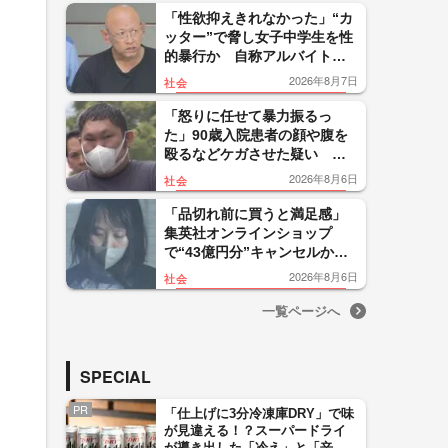
「性欲抑えきれなかった」“カ
ッター”で脅し女子中学生を性
的暴行か 自称アルバイトの
56歳男を逮捕 千葉
2026年8月7日
社会
「怒りに任せて暴力振るっ
た」90歳入院患者の顔や腹を
殴るなどケガさせた疑い 看
護補助者の30歳男を逮捕 千
2026年8月6日
社会
葉・袖ケ浦市
「品切れ前に買うと満足感」
集英社オンラインショップ
で“43億円分”キャンセルか
200超のメールアカウント使い
2026年8月6日
社会
大量注文 32歳女を逮捕
一覧ページへ
SPECIAL
PR
「仕上げに3分冷凍庫DRY」で味
が見違える！？スーパードライ
が導き出した「冷え」と「辛