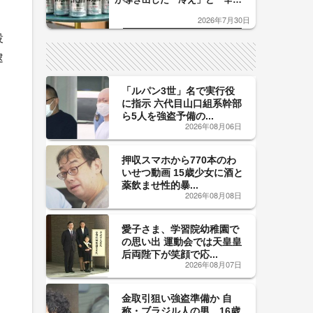
口」のおいしい関係 青く変化
2026年7月30日
した「辛口カーブ」が飲み頃の
サイン！
役
逮
「ルパン3世」名で実行役
に指示 六代目山口組系幹部
ら5人を強盗予備の...
2026年08月06日
押収スマホから770本のわ
いせつ動画 15歳少女に酒と
薬飲ませ性的暴...
2026年08月08日
愛子さま、学習院幼稚園で
の思い出 運動会では天皇皇
后両陛下が笑顔で応...
2026年08月07日
金取引狙い強盗準備か 自
称・ブラジル人の男、16歳