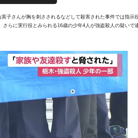
富山英子さんが胸を刺さされるなどして殺害された事件では指示
、さらに実行役とみられる16歳の少年4人が強盗殺人の疑いで