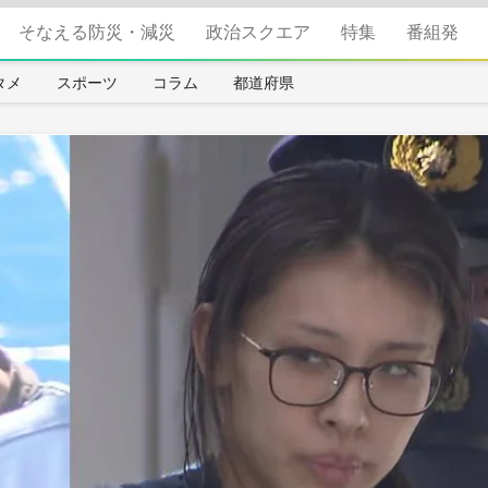
そなえる防災・減災
政治スクエア
特集
番組発
タメ
スポーツ
コラム
都道府県