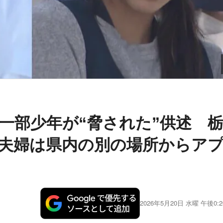
一部少年が“脅された”供述 
夫婦は県内の別の場所からア
2026年5月20日 水曜 午後0:2