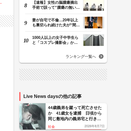
【速報】女性の脳腫瘍摘出
手術で誤って“腫瘍の無い部
位”を摘出 脳…
妻が自宅で不倫…20年以上
も裏切られ続けた夫が“間
男”に請求した慰…
1000人以上の女子中学生ら
と「コスプレ撮影会」か
性的暴行の疑いで5…
ランキング一覧へ
Live News daysの他の記事
44歳義弟を蹴って死亡させた
か 41歳女を逮捕 日頃から
同じ敷地内の義弟宅と行き
来…夫は外出中 「生活態度
2026年8月7日
社会
に不満」暴行繰り返したか