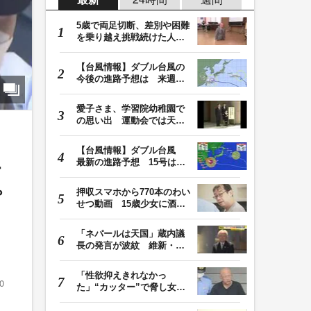
5歳で両足切断、差別や困難
を乗り越え挑戦続けた人
生 「人生は捨てた…
【台風情報】ダブル台風の
今後の進路予想は 来週、
台風15号が北日本…
愛子さま、学習院幼稚園で
の思い出 運動会では天皇
皇后両陛下が笑顔…
【台風情報】ダブル台風
最新の進路予想 15号は北
栃
日本・東日本へ …
押収スマホから770本のわい
プ
せつ動画 15歳少女に酒と
薬飲ませ性的暴行…
「ネパールは天国」蔵内議
長の発言が波紋 維新・吉
村代表「福岡県議…
「性欲抑えきれなかっ
0
た」“カッター”で脅し女子
中学生を性的暴行か…