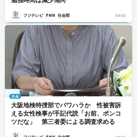
勉強時間は減少傾向
フジテレビ
社会部
8月3日
社会
大阪地検特捜部でパワハラか 性被害訴
える女性検事が手記代読「お前、ポンコ
ツだな」 第三者委による調査求める
フジテレビ
社会部
8月3日