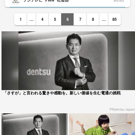
1
…
4
5
6
7
8
…
85
「さすが」と言われる驚きや感動を。新しい価値を生む電通の挑戦
PR(dentsu Japan)