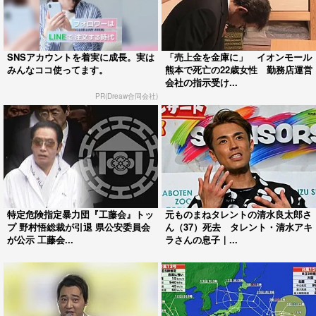
SNSアカウントを着実に成長。実は
「売上金を金庫に」 イオンモール
みんなココ使ってます。
熊本で死亡の22歳女性 勤務店運営
会社の指示受け...
PR(Dreaw合同会社)
特定危険指定暴力団『工藤会』トッ
元ものまねタレントの清水良太郎さ
プ 野村悟総裁が引退 県公安委員会
ん（37）死去 タレント・清水アキ
が公示 工藤会...
ラさんの息子｜...