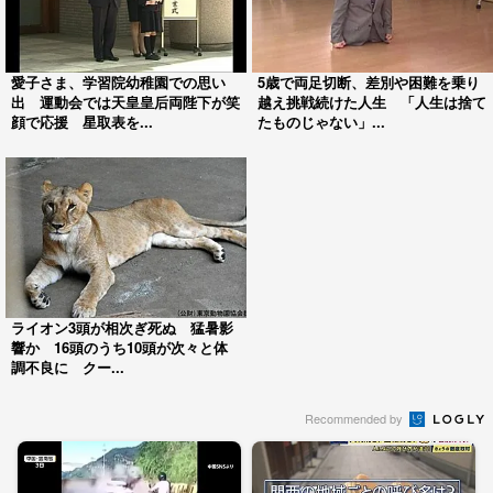
愛子さま、学習院幼稚園での思い
5歳で両足切断、差別や困難を乗り
出 運動会では天皇皇后両陛下が笑
越え挑戦続けた人生 「人生は捨て
顔で応援 星取表を...
たものじゃない」...
ライオン3頭が相次ぎ死ぬ 猛暑影
響か 16頭のうち10頭が次々と体
調不良に クー...
Recommended by