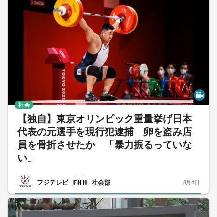
社会
【独自】東京オリンピック重量挙げ日本
代表の元選手を現行犯逮捕 卵を盗み店
員を骨折させたか 「暴力振るっていな
い」
フジテレビ
社会部
8月4日