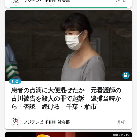
フジテレビ
社会部
8月4日
社会
患者の点滴に大便混ぜたか 元看護師の
古川被告を殺人の罪で起訴 逮捕当時か
ら「否認」続ける 千葉・柏市
フジテレビ
社会部
8月4日