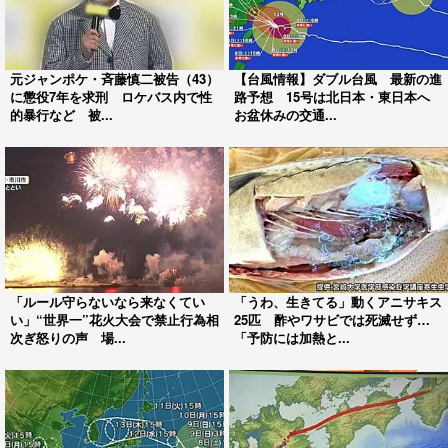
元ジャンポケ・斉藤慎二被告（43）
【台風情報】ダブル台風 最新の進
に懲役7年を求刑 ロケバス内で性
路予想 15号は北日本・東日本へ
的暴行など 被...
お盆休みの交通...
「ルール守らないなら来なくてい
「うわ、生きてる」動くアニサキス
い」“世界一”花火大会で禁止行為相
25匹 酢やワサビでは死滅せず…
次ぎ怒りの声 場...
「予防には加熱と...