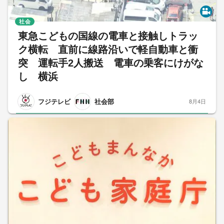
社会
東急こどもの国線の電車と接触しトラッ
ク横転 直前に線路沿いで軽自動車と衝
突 運転手2人搬送 電車の乗客にけがな
し 横浜
フジテレビ
社会部
8月4日