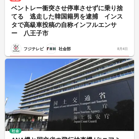
ベントレー衝突させ停車させずに乗り捨
てる 逃走した韓国籍男を逮捕 インス
タで高級車投稿の自称インフルエンサ
ー 八王子市
フジテレビ
社会部
8月4日
社会