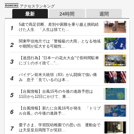
アクセスランキング
最新
24時間
週間
5歳で両足切断、差別や困難を乗り越え挑戦続
けた人生 「人生は捨てた…
関東甲信地方では「警報級の大雨」となる地域
や期間が拡大する可能性…
【迷惑行為】“日本一の花火大会”で長時間駐車
にゴミのポイ捨て…“…
バイデン前米大統領（83）がん闘病で強い痛
み 息子「見ているのは本…
【台風情報】台風15号の今後の進路予想は
11日から12日にかけて、東…
【台風情報】新たに台風16号が発生 「トリプ
ル台風」の今後の進路予…
愛子さま、学習院幼稚園での思い出 運動会で
は天皇皇后両陛下が笑顔…