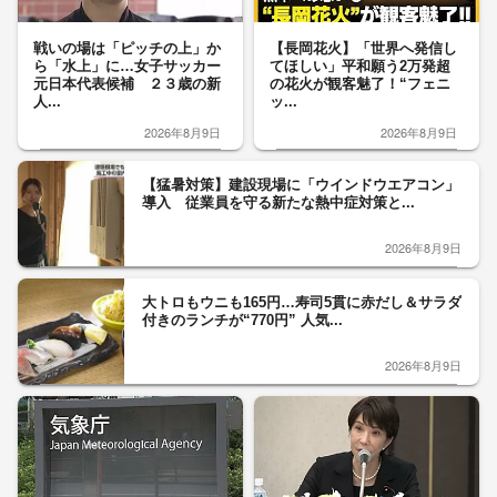
戦いの場は「ピッチの上」か
【長岡花火】「世界へ発信し
ら「水上」に…女子サッカー
てほしい」平和願う2万発超
元日本代表候補 ２３歳の新
の花火が観客魅了！“フェニ
人...
ッ...
2026年8月9日
2026年8月9日
【猛暑対策】建設現場に「ウインドウエアコン」
導入 従業員を守る新たな熱中症対策と...
2026年8月9日
大トロもウニも165円…寿司5貫に赤だし＆サラダ
付きのランチが“770円” 人気...
2026年8月9日