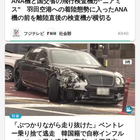
ANA機と国交省の飛行検査機が“ニアミ
ス” 羽田空港への着陸態勢に入ったANA
機の前を離陸直後の検査機が横切る
フジテレビ
社会部
8月4日
社会
「ぶつかりながら走り抜けた」ベントレ
ー乗り捨て逃走 韓国籍で自称インフル