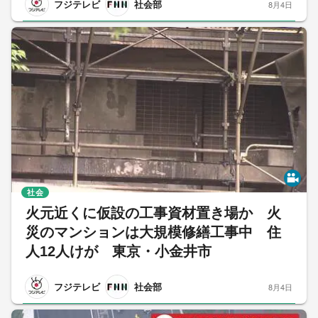
フジテレビ
社会部
8月4日
社会
火元近くに仮設の工事資材置き場か 火
災のマンションは大規模修繕工事中 住
人12人けが 東京・小金井市
フジテレビ
社会部
8月4日