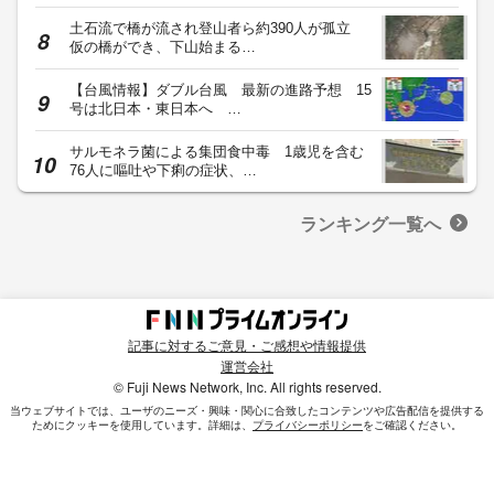
土石流で橋が流され登山者ら約390人が孤立
仮の橋ができ、下山始まる…
【台風情報】ダブル台風 最新の進路予想 15
号は北日本・東日本へ …
サルモネラ菌による集団食中毒 1歳児を含む
76人に嘔吐や下痢の症状、…
ランキング一覧へ
記事に対するご意見・ご感想や情報提供
運営会社
© Fuji News Network, Inc. All rights reserved.
当ウェブサイトでは、ユーザのニーズ・興味・関⼼に合致したコンテンツや広告配信を提供する
ためにクッキーを使⽤しています。詳細は、
プライバシーポリシー
をご確認ください。