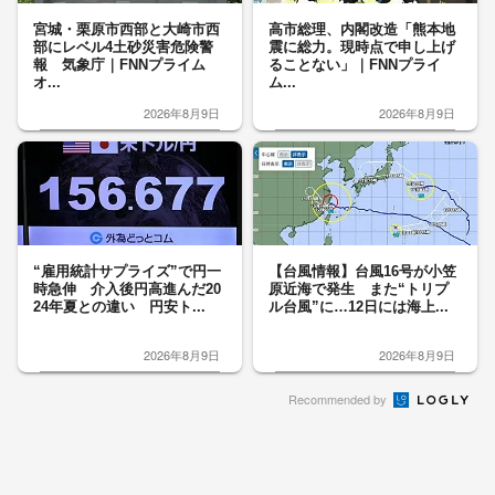
宮城・栗原市西部と大崎市西
高市総理、内閣改造「熊本地
部にレベル4土砂災害危険警
震に総力。現時点で申し上げ
報 気象庁｜FNNプライム
ることない」｜FNNプライ
オ...
ム...
2026年8月9日
2026年8月9日
“雇用統計サプライズ”で円一
【台風情報】台風16号が小笠
時急伸 介入後円高進んだ20
原近海で発生 また“トリプ
24年夏との違い 円安ト...
ル台風”に…12日には海上...
2026年8月9日
2026年8月9日
Recommended by