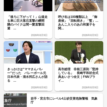
「後ろに下がって！」山道走
呼び名は100種類以上 「御
る車に巨大落石直撃の瞬間
座候」「回転焼き」「暫」…
隣のバイクは間一髪直撃回
あんこ入りのあの和菓子を
避 ...
関...
2026年8月9日
2026年8月9日
きっかけは“ママさんバレ
高市総理 非核三原則「堅持
ー”だった バレーボール元
している」 長崎平和祈念式
日本代表・清水邦広さんが語
典あいさつ全文｜FNNプラ
る ...
イ...
2026年8月9日
2026年8月9日
岩手・宮古市にレベル4土砂災害危険警報 気象
庁