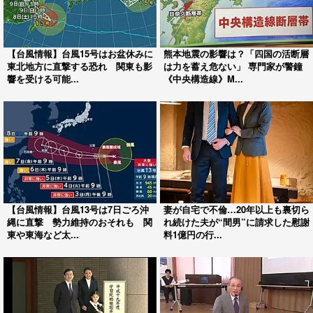
【台風情報】台風15号はお盆休みに
熊本地震の影響は？「四国の活断層
東北地方に直撃する恐れ 関東も影
は力を蓄え危ない」 専門家が警鐘
響を受ける可能...
《中央構造線》M...
【台風情報】台風13号は7日ごろ沖
妻が自宅で不倫…20年以上も裏切ら
縄に直撃 勢力維持のおそれも 関
れ続けた夫が“間男”に請求した慰謝
東や東海など太...
料1億円の行...