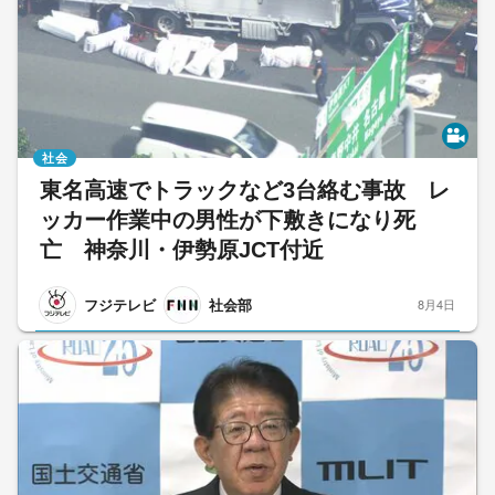
社会
東名高速でトラックなど3台絡む事故 レ
ッカー作業中の男性が下敷きになり死
亡 神奈川・伊勢原JCT付近
フジテレビ
社会部
8月4日