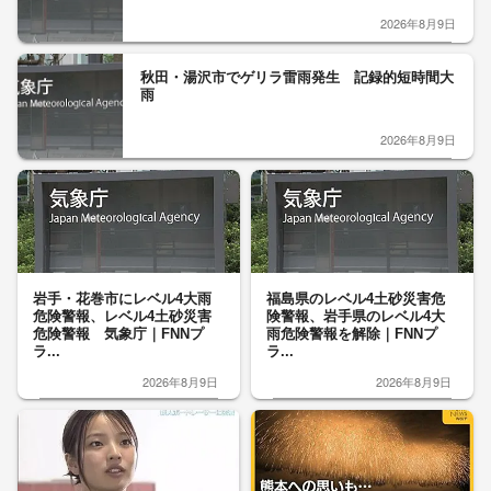
2026年8月9日
秋田・湯沢市でゲリラ雷雨発生 記録的短時間大
雨
2026年8月9日
岩手・花巻市にレベル4大雨
福島県のレベル4土砂災害危
危険警報、レベル4土砂災害
険警報、岩手県のレベル4大
危険警報 気象庁｜FNNプ
雨危険警報を解除｜FNNプ
ラ...
ラ...
2026年8月9日
2026年8月9日