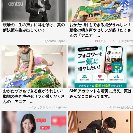
現場の「生の声」に耳を傾け、真の
おかたづけもできる点がうれしい！
解決策を生み出していく
動物の鳴き声やセリフが盛りだくさ
んの「アニア ...
PR(dentsu Japan)
PR(タカラトミー｜Hugkum)
おかたづけもできる点がうれしい！
SNSアカウントを着実に成長。実は
動物の鳴き声やセリフが盛りだくさ
みんなココ使ってます。
んの「アニア ...
PR(タカラトミー｜Hugkum)
PR(Dreaw合同会社)