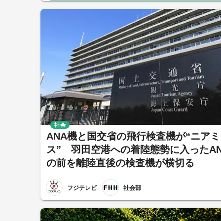
社会
ANA機と国交省の飛行検査機が“ニアミ
ス” 羽田空港への着陸態勢に入ったA
の前を離陸直後の検査機が横切る
フジテレビ
社会部