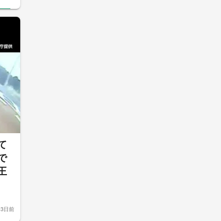
て
で
王
3日前