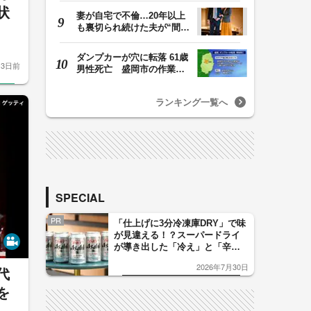
状
妻が自宅で不倫…20年以上
も裏切られ続けた夫が“間
男”に請求した慰…
ダンプカーが穴に転落 61歳
3日前
男性死亡 盛岡市の作業
場 岩手県
ランキング一覧へ
SPECIAL
PR
「仕上げに3分冷凍庫DRY」で味
が見違える！？スーパードライ
が導き出した「冷え」と「辛
口」のおいしい関係 青く変化
2026年7月30日
した「辛口カーブ」が飲み頃の
代
サイン！
を