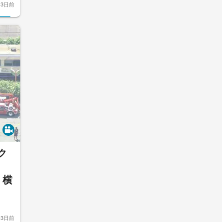
3日前
ク
突
 横
3日前