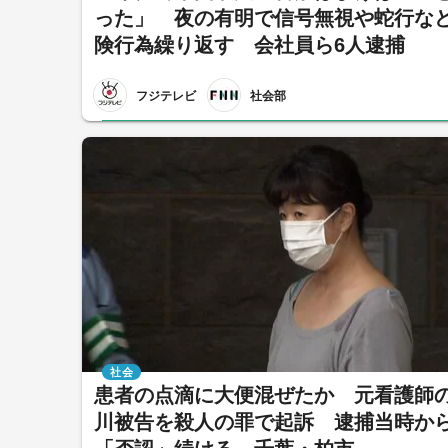
った」 夜の有明で信号無視や蛇行な
険行為繰り返す 会社員ら6人逮捕
フジテレビ
社会部
社会
患者の点滴に大便混ぜたか 元看護師
川被告を殺人の罪で起訴 逮捕当時か