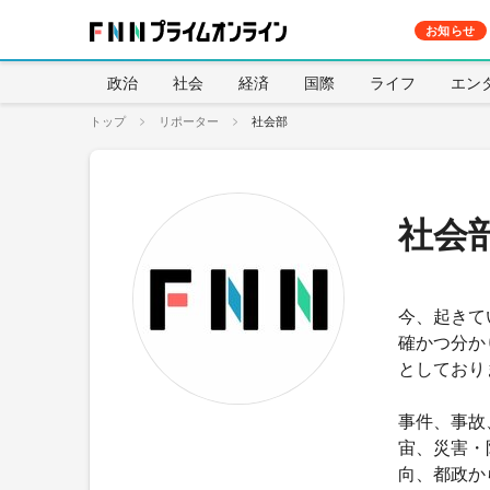
お知らせ
政治
社会
経済
国際
ライフ
エン
トップ
リポーター
社会部
社会
今、起きて
確かつ分か
としており
事件、事故
宙、災害・
向、都政か