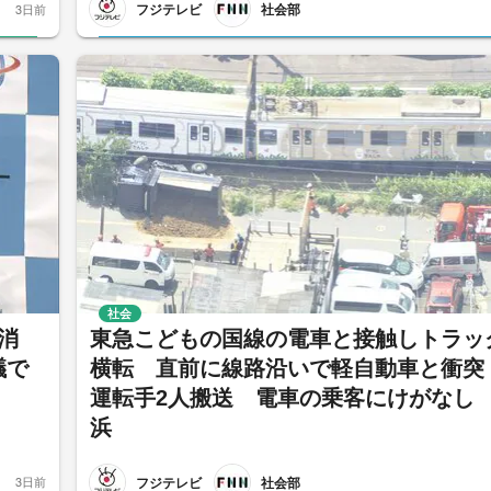
フジテレビ
社会部
3日前
社会
消
東急こどもの国線の電車と接触しトラッ
議で
横転 直前に線路沿いで軽自動車と衝
運転手2人搬送 電車の乗客にけがなし
浜
フジテレビ
社会部
3日前