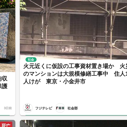
社会
火元近くに仮設の工事資材置き場か 火
のマンションは大規模修繕工事中 住人1
均収
人けが 東京・小金井市
保護
フジテレビ
社会部
3日前