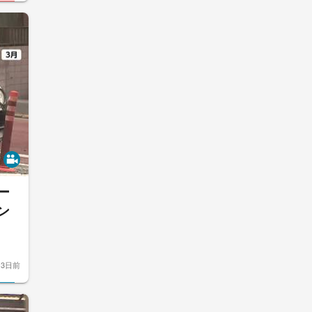
ー
ン
3日前