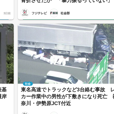
骨折させたか 「暴力振るっていない」
フジテレビ
社会部
3日前
社会
表基
東名高速でトラックなど3台絡む事故 
護岸
カー作業中の男性が下敷きになり死亡 
奈川・伊勢原JCT付近