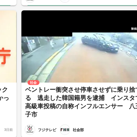
社会
ック
ベントレー衝突させ停車させずに乗り捨
かっ
る 逃走した韓国籍男を逮捕 インスタ
高級車投稿の自称インフルエンサー 八
子市
フジテレビ
社会部
3日前