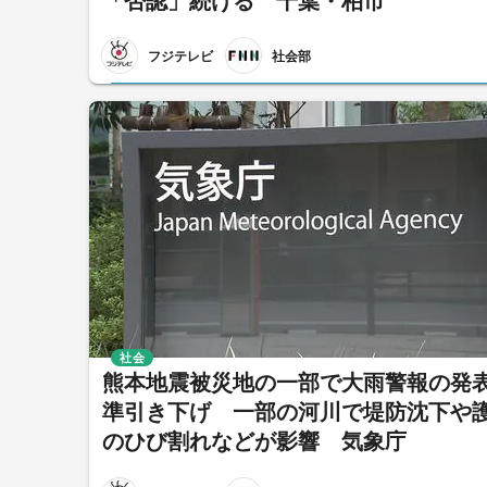
「否認」続ける 千葉・柏市
フジテレビ
社会部
社会
熊本地震被災地の一部で大雨警報の発
準引き下げ 一部の河川で堤防沈下や
のひび割れなどが影響 気象庁