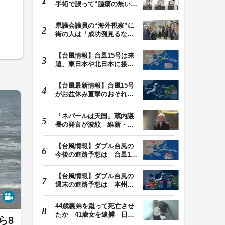
手術で誤って“腫瘍の無い部
位”を摘出 脳…
県議会議員の“海外視察”に
街の人は「成功例見るなら
価値ある」「市…
【台風情報】台風15号は来
週、東日本や北日本に接近
か お盆期間中の…
【台風最新情報】台風15号
がお盆休み直撃のおそれ
列島に台風が接近…
「ネパールは天国」蔵内議
長の発言が波紋 維新・吉
村代表「福岡県議…
【台風情報】ダブル台風の
今後の進路予想は 台風13
号は9日（日）午後…
【台風情報】ダブル台風の
週末の進路予想は 本州は
土曜晴れも日曜は…
44歳義弟を蹴って死亡させ
たか 41歳女を逮捕 日頃
ら8
から同じ敷地内の…