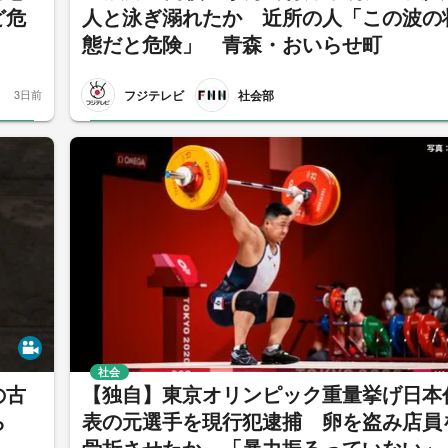
ど危
人と泳ぎ溺れたか 近所の人「この波の
態だと危険」 青森・おいらせ町
フジテレビ
社会部
3日前
社会
の古
【独自】東京オリンピック重量挙げ日本
ら
表の元選手を現行犯逮捕 卵を盗み店員