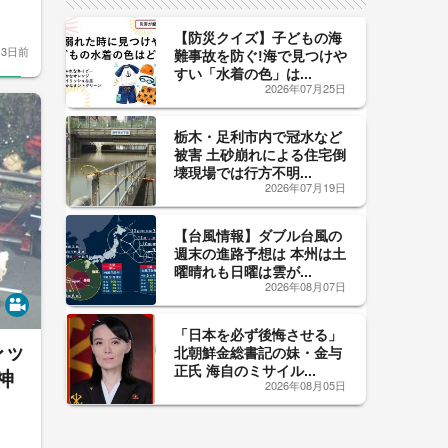
【防災クイズ】子どもの海
3日前
難事故を防ぐ!海で見つけや
すい「水着の色」は...
2026年07月25日
栃木・足利市内で冠水など
被害 土砂崩れによる住宅倒
壊現場では行方不明...
2026年07月19日
【台風情報】ダブル台風の
週末の進路予想は 本州は土
曜晴れも日曜は雲が...
2026年08月07日
「日本を必ず後悔させる」
レッ
北朝鮮金総書記の妹・金与
正氏 海自のミサイル...
神
2026年08月05日