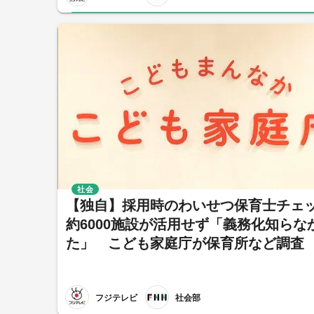
社会
【独自】採用時のわいせつ保育士チェ
約6000施設が活用せず「義務化知らな
た」 こども家庭庁が保育所など調査
フジテレビ
社会部