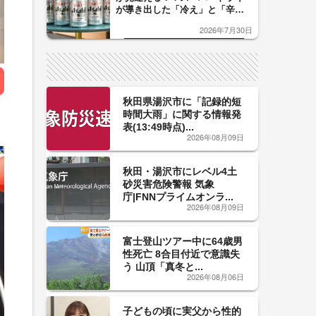
が導き出した「冷え」と「辛
口」のおいしい関係 青く変化
2026年7月30日
した「辛口カーブ」が飲み頃の
サイン！
秋田県湯沢市に「記録的短
時間大雨」に関する情報発
表(13:49時点)...
2026年08月09日
秋田・湯沢市にレベル4土
砂災害危険警報 気象
庁|FNNプライムオンラ...
2026年08月09日
富士登山ツアー中に64歳男
性死亡 8合目付近で意識失
う 山頂「真冬と...
2026年08月06日
子どもの頃に実父から性的