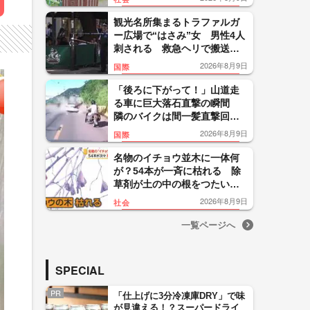
れる 銅を狙った犯行か 神
奈川
観光名所集まるトラファルガ
ー広場で“はさみ”女 男性4人
刺される 救急ヘリで搬送
容疑者との関係性は不明 イ
2026年8月9日
国際
ギリス
「後ろに下がって！」山道走
る車に巨大落石直撃の瞬間
隣のバイクは間一髪直撃回
避 運転手らに大きなケガな
2026年8月9日
国際
し 中国
名物のイチョウ並木に一体何
が？54本が一斉に枯れる 除
草剤が土の中の根をつたい広
がったか 東京・町田市
2026年8月9日
社会
一覧ページへ
SPECIAL
PR
「仕上げに3分冷凍庫DRY」で味
が見違える！？スーパードライ