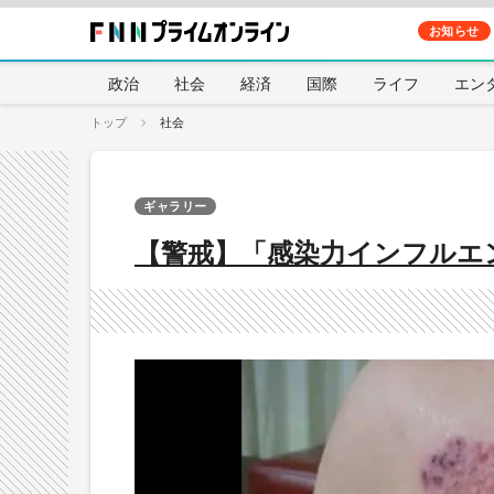
お知らせ
政治
社会
経済
国際
ライフ
エン
トップ
社会
ギャラリー
【警戒】「感染力インフルエ