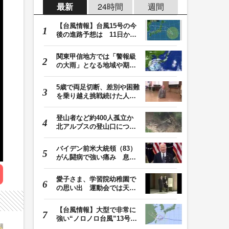
最新
24時間
週間
【台風情報】台風15号の今
後の進路予想は 11日から
12日にかけて、東…
関東甲信地方では「警報級
の大雨」となる地域や期間
が拡大する可能性…
5歳で両足切断、差別や困難
を乗り越え挑戦続けた人
生 「人生は捨てた…
登山者など約400人孤立か
北アルプスの登山口につな
がる県の橋が流さ…
バイデン前米大統領（83）
がん闘病で強い痛み 息子
「見ているのは本…
愛子さま、学習院幼稚園で
の思い出 運動会では天皇
皇后両陛下が笑顔…
【台風情報】大型で非常に
強い“ノロノロ台風”13号の
進路は？ 沖縄…