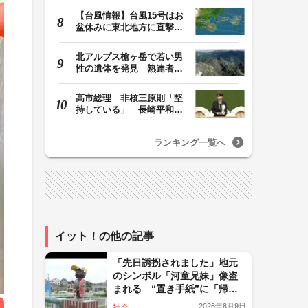
【台風情報】台風15号はお
盆休みに東北地方に直撃す
る恐れ 関東も影…
北アルプス槍ヶ岳で若い男
性の遺体を発見 熟達者向
けの難所の北鎌尾…
高市総理 非核三原則「堅
持している」 長崎平和祈
念式典あいさつ全…
ランキング一覧へ
イット！の他の記事
「先日誘拐されました」地元
のシンボル「河童兄妹」像盗
まれる “置き手紙”に「帰り
たい」 特製衣装で34年愛さ
2026年8月9日
社会