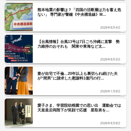
熊本地震の影響は？「四国の活断層は力を蓄え危
ない」 専門家が警鐘《中央構造線》M...
2026年8月4日
【台風情報】台風13号は7日ごろ沖縄に直撃 勢
力維持のおそれも 関東や東海など太...
2026年8月3日
妻が自宅で不倫…20年以上も裏切られ続けた夫
が“間男”に請求した慰謝料1億円の行...
2026年1月8日
愛子さま、学習院幼稚園での思い出 運動会では
天皇皇后両陛下が笑顔で応援 星取表を...
2026年8月8日