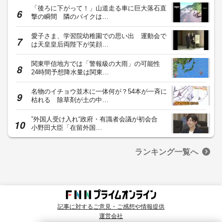
「後ろに下がって！」山道走る車に巨大落石直
撃の瞬間 隣のバイクは…
愛子さま、学習院幼稚園での思い出 運動会で
は天皇皇后両陛下が笑顔…
関東甲信地方では「警報級の大雨」の可能性
24時間予想降水量は関東…
名物のイチョウ並木に一体何が？54本が一斉に
枯れる 除草剤が土の中…
”外国人受け入れ“政府・有識者会議が初会合
小野田大臣「在留外国…
ランキング一覧へ
記事に対するご意見・ご感想や情報提供
運営会社