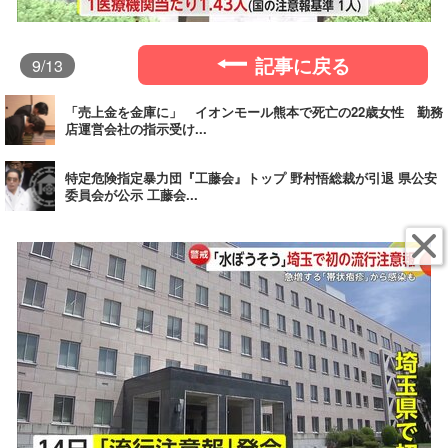
記事に戻る
9
/13
「売上金を金庫に」 イオンモール熊本で死亡の22歳女性 勤務
店運営会社の指示受け...
特定危険指定暴力団『工藤会』トップ 野村悟総裁が引退 県公安
委員会が公示 工藤会...