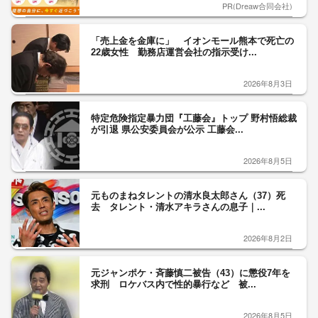
PR(Dreaw合同会社)
「売上金を金庫に」 イオンモール熊本で死亡の
22歳女性 勤務店運営会社の指示受け...
2026年8月3日
特定危険指定暴力団『工藤会』トップ 野村悟総裁
が引退 県公安委員会が公示 工藤会...
2026年8月5日
元ものまねタレントの清水良太郎さん（37）死
去 タレント・清水アキラさんの息子｜...
2026年8月2日
元ジャンポケ・斉藤慎二被告（43）に懲役7年を
求刑 ロケバス内で性的暴行など 被...
2026年8月5日