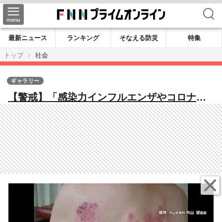
検索
最新ニュース
ランキング
そなえる防災
特集
トップ
社会
ギャラリー
【警戒】「感染力インフルエンザやコロナよ
り強い」水ぼうそう異例の大流行…埼玉県で
初の流行注意報発令 同じ水痘ウイルス「帯
状疱疹」からの感染も増