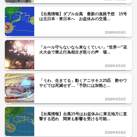
【台風情報】ダブル台風 最新の進路予想 15号
は北日本・東日本へ お盆休みの交通...
2026年8月8日
「ルール守らないなら来なくていい」“世界一”花
火大会で禁止行為相次ぎ怒りの声 場...
2026年8月3日
「うわ、生きてる」動くアニサキス25匹 酢やワ
サビでは死滅せず…「予防には加熱と...
2026年8月6日
【台風情報】台風15号はお盆休みに東北地方に直
撃する恐れ 関東も影響を受ける可能...
2026年8月8日