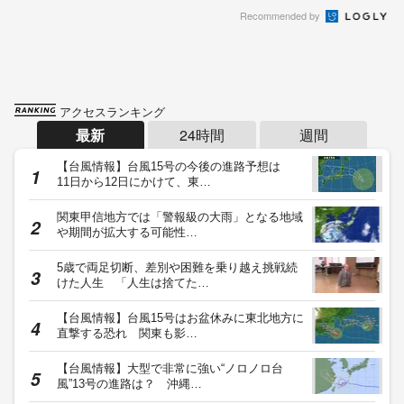
Recommended by
アクセスランキング
最新
24時間
週間
【台風情報】台風15号の今後の進路予想は
11日から12日にかけて、東…
関東甲信地方では「警報級の大雨」となる地域
や期間が拡大する可能性…
5歳で両足切断、差別や困難を乗り越え挑戦続
けた人生 「人生は捨てた…
【台風情報】台風15号はお盆休みに東北地方に
直撃する恐れ 関東も影…
【台風情報】大型で非常に強い“ノロノロ台
風”13号の進路は？ 沖縄…