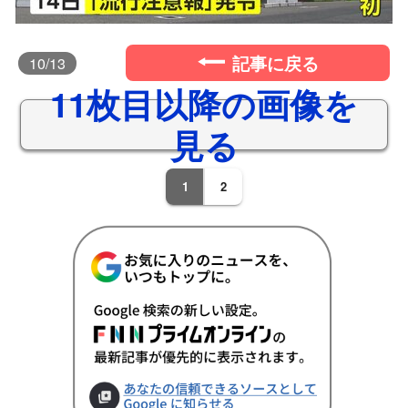
記事に戻る
10
/13
11枚目以降の画像を
見る
1
2