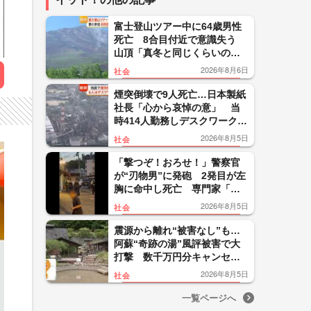
富士登山ツアー中に64歳男性
死亡 8合目付近で意識失う
山頂「真冬と同じくらいの気
温」 相次ぐ事故を防ぐ備え
2026年8月6日
社会
は
煙突倒壊で9人死亡…日本製紙
社長「心から哀悼の意」 当
時414人勤務しデスクワーク中
の犠牲者も 令和8年熊本地震
2026年8月5日
社会
「撃つぞ！おろせ！」警察官
が“刃物男”に発砲 2発目が左
胸に命中し死亡 専門家「適
正な使用」 大阪・河内長野
2026年8月5日
社会
市
震源から離れ“被害なし”も…
阿蘇“奇跡の湯”風評被害で大
打撃 数千万円分キャンセル
に「頑張ってきたけどモチベ
2026年8月5日
社会
ーション保つのが難しい」
一覧ページへ