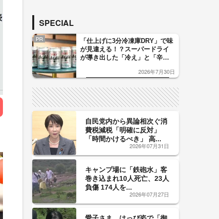
SPECIAL
PR
「仕上げに3分冷凍庫DRY」で味
が見違える！？スーパードライ
が導き出した「冷え」と「辛
口」のおいしい関係 青く変化
2026年7月30日
した「辛口カーブ」が飲み頃の
サイン！
自民党内から異論相次ぐ消
費税減税「明確に反対」
「時間かけるべき」 高...
2026年07月31日
キャンプ場に「鉄砲水」客
巻き込まれ10人死亡、23人
負傷 174人を...
2026年07月27日
愛子さま、はっぴ姿で「御