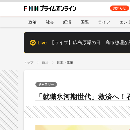
お知らせ
政治
社会
経済
国際
ライフ
エン
Live
【ライブ】広島原爆の日 高市総理が
トップ
政治
国政・政策
ギャラリー
「就職氷河期世代」救済へ！石