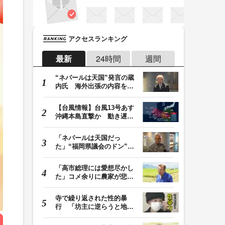
アクセスランキング
最新
24時間
週間
“ネパールは天国”発言の蔵
内氏 海外出張の内容を説
明「心の豊かさ…
【台風情報】台風13号あす
沖縄本島直撃か 動き遅く
週末に影響も 猛…
「ネパールは天国だっ
た」“福岡県議会のドン”蔵
内議長が発言 金銭…
「高市総理には愛想尽かし
た」コメ余りに農家が悲
鳴 売値は生産原価…
寺で繰り返された性的暴
行 「坊主に逆らうと地獄
に落ちる」と脅され…