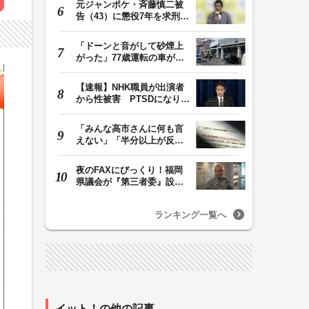
元ジャンポケ・斉藤慎二被
告（43）に懲役7年を求刑
ロケバス内で性的…
「ドーンと音がして砂煙上
がった」77歳運転の車が立
体駐車場から落下…
【速報】NHK職員が出演者
から性被害 PTSDになり休
職 復職時の異動希…
「みんな高市さんに何も言
えない」「半分以上が反
対」 消費税減税めぐ…
夜のFAXにびっくり！福岡
県議会が『第三者委』設置
に一転 ‟天国”の…
ランキング一覧へ
イット！の他の記事