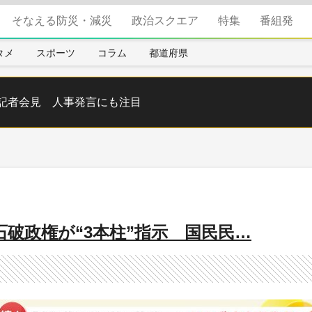
そなえる防災・減災
政治スクエア
特集
番組発
タメ
スポーツ
コラム
都道府県
記者会見 人事発言にも注目
破政権が“3本柱”指示 国民民…