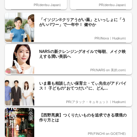
PR(dentsu Japan)
PR(dentsu Japan)
「イソジン®クリアうがい薬」といっしょに「う
がいパワー」で一年中！ 健やか
PR(iNova｜Hugkum)
NARSの新クレンジングオイルで毎朝、メイク映
えする潤い美肌へ
PR(NARS on 美的.com)
いま最も相談したい保育士・てぃ先生がアドバイ
ス！ 子どもの“おてつだい”に、どん...
PR(アタック・キュキュット｜Hugkum)
【西野亮廣】つくりたいものを追求できる環境の
作り方とは
PR(FINCHI on GOETHE)