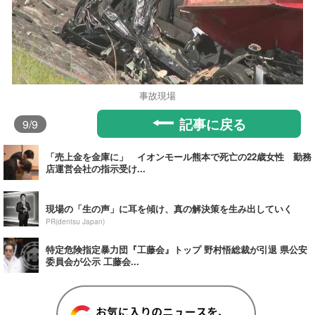
事故現場
記事に戻る
9
/9
「売上金を金庫に」 イオンモール熊本で死亡の22歳女性 勤務
店運営会社の指示受け...
現場の「生の声」に耳を傾け、真の解決策を生み出していく
PR(dentsu Japan)
特定危険指定暴力団『工藤会』トップ 野村悟総裁が引退 県公安
委員会が公示 工藤会...