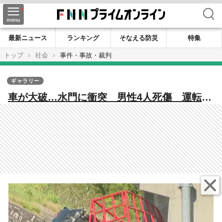
検索
最新ニュース
ランキング
そなえる防災
特集
トップ
社会
事件・事故・裁判
ギャラリー
車が大破…水門に衝突 男性4人死傷 運転し
ていた専門学校生（20）が死亡 2人心肺停
止 1人重傷 通報「損傷が激しく救出できな
い」