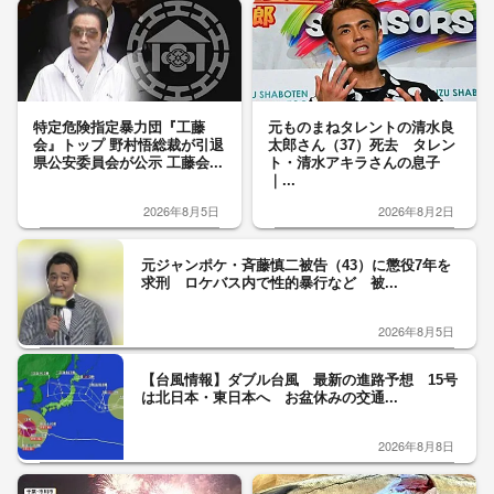
特定危険指定暴力団『工藤
元ものまねタレントの清水良
会』トップ 野村悟総裁が引退
太郎さん（37）死去 タレン
県公安委員会が公示 工藤会...
ト・清水アキラさんの息子
｜...
2026年8月5日
2026年8月2日
元ジャンポケ・斉藤慎二被告（43）に懲役7年を
求刑 ロケバス内で性的暴行など 被...
2026年8月5日
【台風情報】ダブル台風 最新の進路予想 15号
は北日本・東日本へ お盆休みの交通...
2026年8月8日