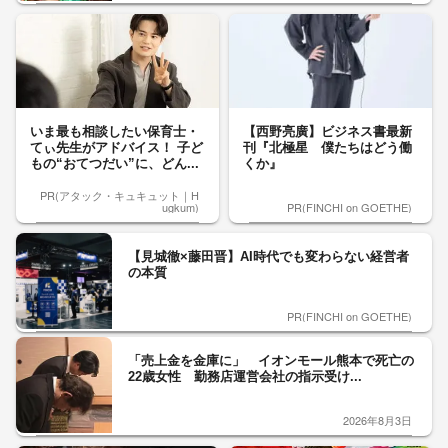
いま最も相談したい保育士・
【西野亮廣】ビジネス書最新
てぃ先生がアドバイス！ 子ど
刊『北極星 僕たちはどう働
もの“おてつだい”に、どん...
くか』
PR(アタック・キュキュット｜H
ugkum)
PR(FINCHI on GOETHE)
【見城徹×藤田晋】AI時代でも変わらない経営者
の本質
PR(FINCHI on GOETHE)
「売上金を金庫に」 イオンモール熊本で死亡の
22歳女性 勤務店運営会社の指示受け...
2026年8月3日