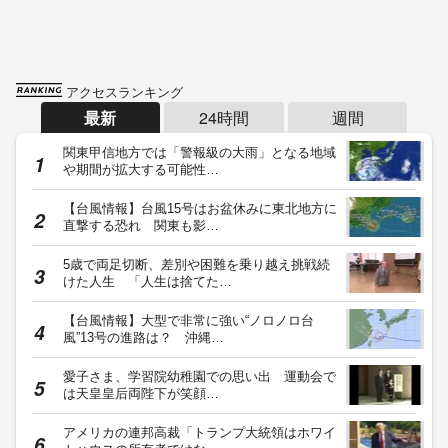
アクセスランキング
最新
24時間
週間
関東甲信地方では「警報級の大雨」となる地域
や期間が拡大する可能性…
【台風情報】台風15号はお盆休みに東北地方に
直撃する恐れ 関東も影…
5歳で両足切断、差別や困難を乗り越え挑戦続
けた人生 「人生は捨てた…
【台風情報】大型で非常に強い“ノロノロ台
風”13号の進路は？ 沖縄…
愛子さま、学習院幼稚園での思い出 運動会で
は天皇皇后両陛下が笑顔…
アメリカの連邦高裁「トランプ大統領はホワイ