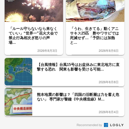
「ルール守らないなら来なく
「うわ、生きてる」動くアニ
ていい」“世界一”花火大会で
サキス25匹 酢やワサビでは
禁止行為相次ぎ怒りの声
死滅せず…「予防には加熱
場...
と...
2026年8月3日
2026年8月6日
【台風情報】台風15号はお盆休みに東北地方に直
撃する恐れ 関東も影響を受ける可能...
2026年8月8日
熊本地震の影響は？「四国の活断層は力を蓄え危
ない」 専門家が警鐘《中央構造線》M...
2026年8月4日
Recommended by