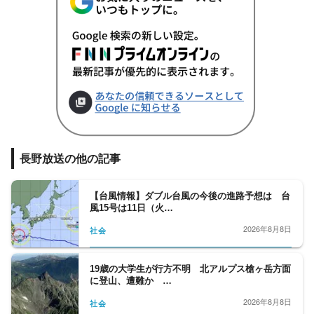
長野放送の他の記事
【台風情報】ダブル台風の今後の進路予想は 台
風15号は11日（火…
2026年8月8日
社会
19歳の大学生が行方不明 北アルプス槍ヶ岳方面
に登山、遭難か …
2026年8月8日
社会