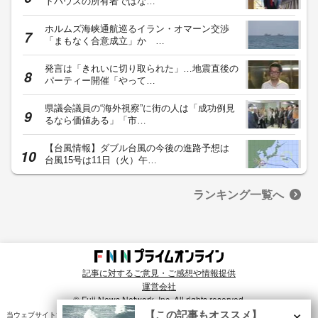
トハウスの所有者ではな…
ホルムズ海峡通航巡るイラン・オマーン交渉
「まもなく合意成立」か …
発言は「きれいに切り取られた」…地震直後の
パーティー開催「やって…
県議会議員の“海外視察”に街の人は「成功例見
るなら価値ある」「市…
【台風情報】ダブル台風の今後の進路予想は
台風15号は11日（火）午…
ランキング一覧へ
記事に対するご意見・ご感想や情報提供
運営会社
© Fuji News Network, Inc. All rights reserved.
×
【この記事もオススメ】
当ウェブサイトでは、ユーザのニーズ・興味・関⼼に合致したコンテンツや広告配信を提供する