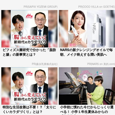
PR(SAPIX YOZEMI GROUP)
PR(COCO VILLA on GOETHE)
ビフィズス菌研究で分かった「脂肪
NARSの新クレンジングオイルで毎
と腸」の新事実とは？
朝、メイク映えする潤い美肌へ
PR(森永乳業株式会社)
PR(NARS on 美的.com)
特別な生活改善は不要！？「太りに
小学校に慣れた今だからじっくり選
くいカラダづくり」とは？
べる！ 小学１年生夏休みからの