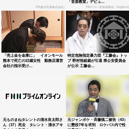
「音楽教室」デビュ...
PR(森永乳業株式会社)
PR(ヤマハ音楽振興会｜HugKum)
「売上金を金庫に」 イオンモール
特定危険指定暴力団『工藤会』トッ
熊本で死亡の22歳女性 勤務店運営
プ 野村悟総裁が引退 県公安委員会
会社の指示受け...
が公示 工藤会...
元ものまねタレントの清水良太郎さ
元ジャンポケ・斉藤慎二被告（43）
ん（37）死去 タレント・清水アキ
に懲役7年を求刑 ロケバス内で性