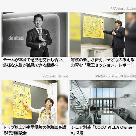
PR(dentsu Japan)
チームが本音で意見を交わし合い、
将棋の楽しさ伝え、子どもの考える
多様な人財が挑戦できる組織へ
力育む「竜王セッション」レポート
PR(dentsu Japan)
PR(SAPIX YOZEMI GROUP)
トップ棋士が中学受験の体験談を語
シェア別荘「COCO VILLA Owner
る特別座談会
s」3選