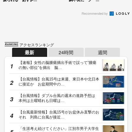
Recommended by
アクセスランキング
最新
24時間
週間
【速報】女性の脳腫瘍摘出手術で誤って“腫瘍
の無い部位”を摘出 脳…
【台風情報】台風15号は来週、東日本や北日本
に接近か お盆期間中の…
【台風情報】ダブル台風の週末の進路予想は
本州は土曜晴れも日曜は…
【台風最新情報】台風15号がお盆休み直撃のお
それ 列島に台風が接近…
「生涯考え続けてください」江別市男子大学生