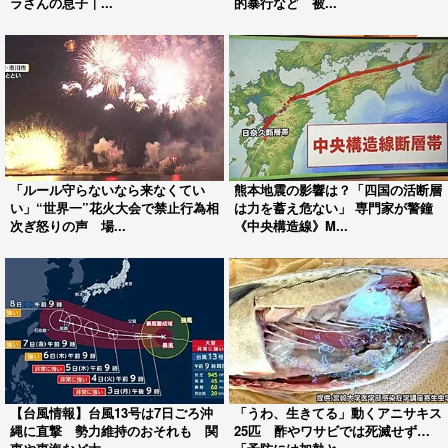
ラさんの息子｜...
的暴行など 被...
「ルール守らないなら来なくてい
熊本地震の影響は？「四国の活断層
い」“世界一”花火大会で禁止行為相
は力を蓄え危ない」 専門家が警鐘
次ぎ怒りの声 場...
《中央構造線》M...
【台風情報】台風13号は7日ごろ沖
「うわ、生きてる」動くアニサキス
縄に直撃 勢力維持のおそれも 関
25匹 酢やワサビでは死滅せず…