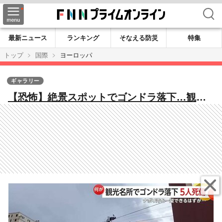
検索
最新ニュース
ランキング
そなえる防災
特集
トップ
国際
ヨーロッパ
ギャラリー
【恐怖】絶景スポットでゴンドラ落下…観光
客ら4人死亡・1人重傷 ケーブル断裂が原因
か 直前に雷雨警報も イタリア モンテ・
ファイト