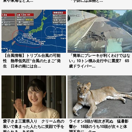
東や東海など太...
「予防には加熱と...
【台風情報】トリプル台風の可能
「簡単にブレーキが利くわけではな
性 熱帯低気圧“台風のたまご”発
い」10トン積み走行中に震度7 65
生 日本の南には台...
歳ドライバー...
愛子さま三重県入り クリーム色の
ライオン3頭が相次ぎ死ぬ 猛暑影
装いで集まった人たちに笑顔で手を
響か 18頭のうち10頭が次々と体
振られる あす伊...
調不良に クー...