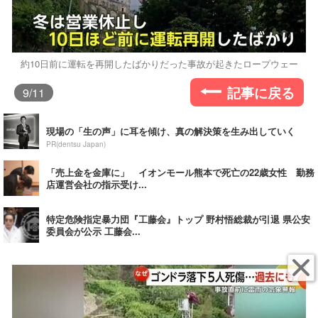
約10日前に運転を再開したばかりだった事故が起きたロープウェー
記事に戻る
9
/11
現場の「生の声」に耳を傾け、真の解決策を生み出していく
PR(dentsu Japan)
「売上金を金庫に」 イオンモール熊本で死亡の22歳女性 勤務
店運営会社の指示受け...
特定危険指定暴力団『工藤会』トップ 野村悟総裁が引退 県公安
委員会が公示 工藤会...