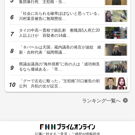
集団暴行死 主犯格・当…
「社会に出られる確率ほぼないと思っている」
川村葉音被告に無期懲役…
タイの中高一貫校で銃乱射 教職員5人死亡20
人以上けが 容疑者の14歳…
「ネパールは天国」蔵内議長の発言が波紋 維
新・吉村代表「福岡県議…
県議会議員の“海外視察”に街の人は「成功例見
るなら価値ある」「市…
「グーで左右に殴った」“主犯格”川口被告の初
公判 共犯の女が証言…
ランキング一覧へ
記事に対するご意見・ご感想や情報提供