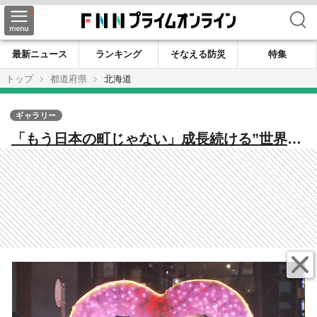
検索
最新ニュース
ランキング
そなえる防災
特集
トップ
都道府県
北海道
ギャラリー
「もう日本の町じゃない」成長続ける”世界の
ニセコ”―時給高騰し人集められず…閉鎖する
介護事業所も