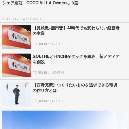
シェア別荘「COCO VILLA Owners」3選
PR(COCO VILLA on GOETHE)
【見城徹×藤田晋】AI時代でも変わらない経営者
の本質
PR(FINCHI on GOETHE)
GOETHEとFINCHIがタッグを組み、新メディア
を創設
PR(FINCHI on GOETHE)
【西野亮廣】つくりたいものを追求できる環境
の作り方とは
PR(FINCHI on GOETHE)