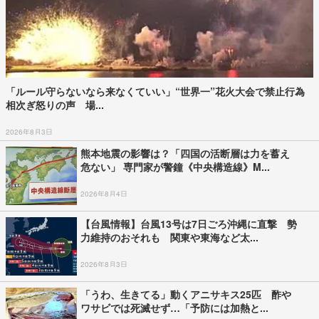
「ルール守らないなら来なくていい」“世界一”花火大会で禁止行為
相次ぎ怒りの声 場...
2026年8月3日
熊本地震の影響は？「四国の活断層は力を蓄え
危ない」 専門家が警鐘《中央構造線》M...
2026年8月4日
【台風情報】台風13号は7日ごろ沖縄に直撃 勢
力維持のおそれも 関東や東海など太...
2026年8月3日
「うわ、生きてる」動くアニサキス25匹 酢や
ワサビでは死滅せず…「予防には加熱と...