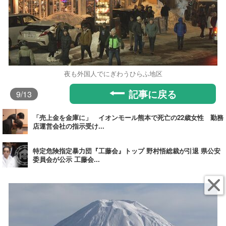
夜も外国人でにぎわうひらふ地区
記事に戻る
9
/13
「売上金を金庫に」 イオンモール熊本で死亡の22歳女性 勤務
店運営会社の指示受け...
特定危険指定暴力団『工藤会』トップ 野村悟総裁が引退 県公安
委員会が公示 工藤会...