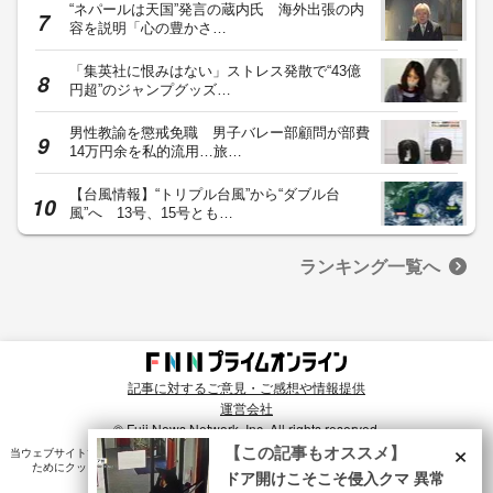
“ネパールは天国”発言の蔵内氏 海外出張の内
容を説明「心の豊かさ…
「集英社に恨みはない」ストレス発散で“43億
円超”のジャンプグッズ…
男性教諭を懲戒免職 男子バレー部顧問が部費
14万円余を私的流用…旅…
【台風情報】“トリプル台風”から“ダブル台
風”へ 13号、15号とも…
ランキング一覧へ
記事に対するご意見・ご感想や情報提供
運営会社
© Fuji News Network, Inc. All rights reserved.
×
【この記事もオススメ】
当ウェブサイトでは、ユーザのニーズ・興味・関⼼に合致したコンテンツや広告配信を提供する
ためにクッキーを使⽤しています。詳細は、
プライバシーポリシー
をご確認ください。
ドア開けこそこそ侵入クマ 異常