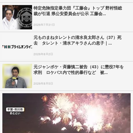
特定危険指定暴力団『工藤会』トップ 野村悟総
裁が引退 県公安委員会が公示 工藤会...
2026年7月31日
元ものまねタレントの清水良太郎さん（37）死
去 タレント・清水アキラさんの息子｜...
2026年8月2日
元ジャンポケ・斉藤慎二被告（43）に懲役7年を
求刑 ロケバス内で性的暴行など 被...
2026年8月5日