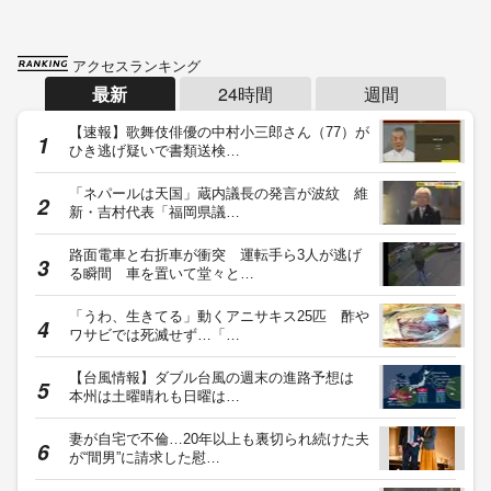
アクセスランキング
最新
24時間
週間
【速報】歌舞伎俳優の中村小三郎さん（77）が
ひき逃げ疑いで書類送検…
「ネパールは天国」蔵内議長の発言が波紋 維
新・吉村代表「福岡県議…
路面電車と右折車が衝突 運転手ら3人が逃げ
る瞬間 車を置いて堂々と…
「うわ、生きてる」動くアニサキス25匹 酢や
ワサビでは死滅せず…「…
【台風情報】ダブル台風の週末の進路予想は
本州は土曜晴れも日曜は…
妻が自宅で不倫…20年以上も裏切られ続けた夫
が“間男”に請求した慰…