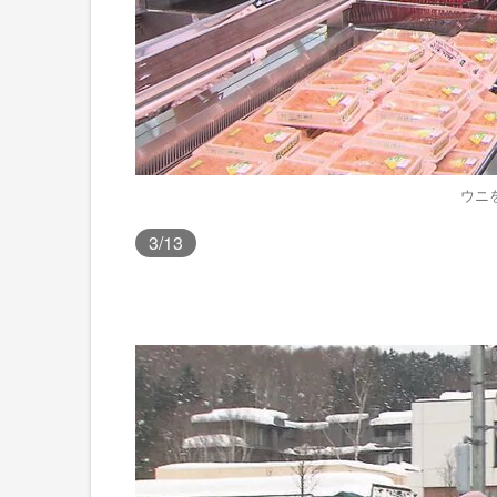
ウニ
3
/13