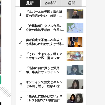
最新
24時間
週間
「ネパールは天国」蔵内議
長の発言が波紋 維新・吉
村代表「福岡県議…
【台風情報】ダブル台風の
今後の進路予想は 台風13
号は8日（土）にか…
妻が自宅で不倫…20年以上
も裏切られ続けた夫が“間
男”に請求した慰…
「うわ、生きてる」動くア
ニサキス25匹 酢やワサビ
では死滅せず…「…
「品切れ前に買うと満足
感」集英社オンラインショ
ップで“43億円分”…
オンラインで注文とキャン
セル繰り返し 総額43億円
か「品切れ前に購…
「集英社に恨みはない」ス
トレス発散で“43億円超”の
ジャンプグッズ…