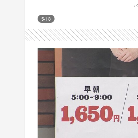
バ
5
/13