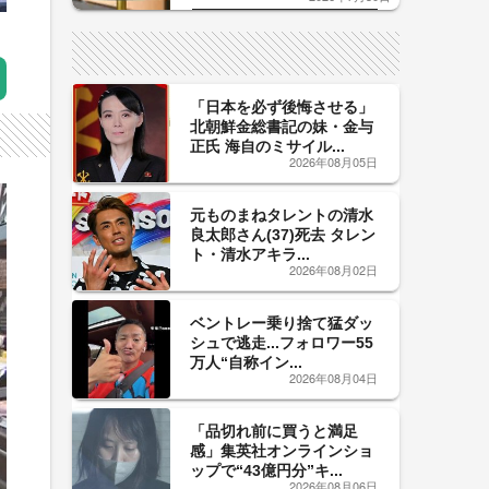
した「辛口カーブ」が飲み頃の
サイン！
「日本を必ず後悔させる」
北朝鮮金総書記の妹・金与
正氏 海自のミサイル...
2026年08月05日
元ものまねタレントの清水
良太郎さん(37)死去 タレン
ト・清水アキラ...
2026年08月02日
ベントレー乗り捨て猛ダッ
シュで逃走...フォロワー55
万人“自称イン...
2026年08月04日
「品切れ前に買うと満足
感」集英社オンラインショ
ップで“43億円分”キ...
2026年08月06日