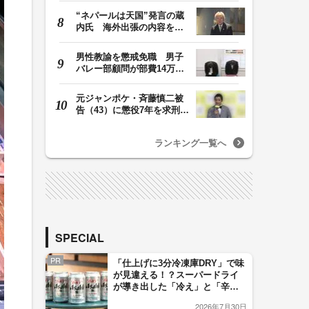
“ネパールは天国”発言の蔵
内氏 海外出張の内容を説
明「心の豊かさ…
男性教諭を懲戒免職 男子
バレー部顧問が部費14万円
余を私的流用…旅…
元ジャンポケ・斉藤慎二被
告（43）に懲役7年を求刑
ロケバス内で性的…
ランキング一覧へ
SPECIAL
PR
「仕上げに3分冷凍庫DRY」で味
が見違える！？スーパードライ
が導き出した「冷え」と「辛
口」のおいしい関係 青く変化
2026年7月30日