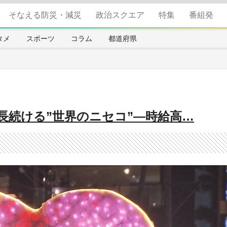
そなえる防災・減災
政治スクエア
特集
番組発
タメ
スポーツ
コラム
都道府県
長続ける”世界のニセコ”―時給高…