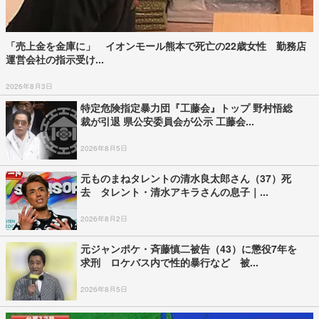
「売上金を金庫に」 イオンモール熊本で死亡の22歳女性 勤務店
運営会社の指示受け...
2026年8月3日
特定危険指定暴力団『工藤会』トップ 野村悟総
裁が引退 県公安委員会が公示 工藤会...
2026年8月5日
元ものまねタレントの清水良太郎さん（37）死
去 タレント・清水アキラさんの息子｜...
2026年8月2日
元ジャンポケ・斉藤慎二被告（43）に懲役7年を
求刑 ロケバス内で性的暴行など 被...
2026年8月5日