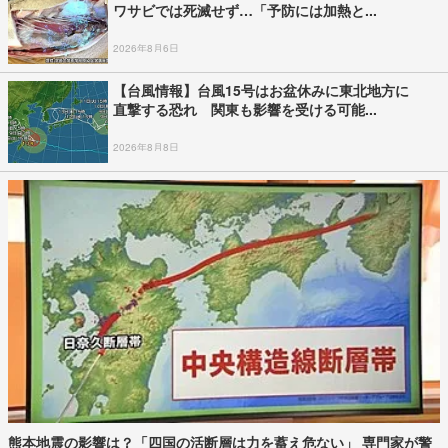
ワサビでは死滅せず…「予防には加熱と...
2026年8月6日
【台風情報】台風15号はお盆休みに東北地方に
直撃する恐れ 関東も影響を受ける可能...
2026年8月8日
熊本地震の影響は？「四国の活断層は力を蓄え危ない」 専門家が警