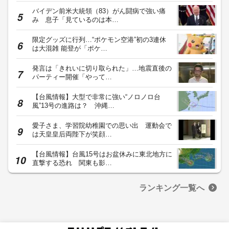
バイデン前米大統領（83）がん闘病で強い痛
み 息子「見ているのは本…
限定グッズに行列…“ポケモン空港”初の3連休
は大混雑 能登が「ポケ…
発言は「きれいに切り取られた」…地震直後の
パーティー開催「やって…
【台風情報】大型で非常に強い“ノロノロ台
風”13号の進路は？ 沖縄…
愛子さま、学習院幼稚園での思い出 運動会で
は天皇皇后両陛下が笑顔…
【台風情報】台風15号はお盆休みに東北地方に
直撃する恐れ 関東も影…
ランキング一覧へ