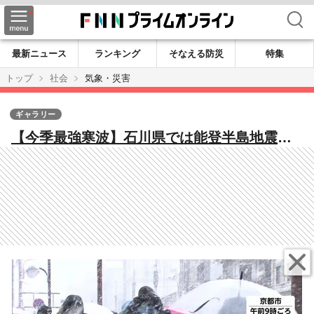
検索
最新ニュース
ランキング
そなえる防災
特集
トップ
社会
気象・災害
ギャラリー
【今季最強寒波】石川県では能登半島地震で
半壊状態の納屋や解体予定の建物が雪で倒
壊 山口県では車数十台が一時立ち往生 新
幹線の遅延や航空機の欠航などにも影響が