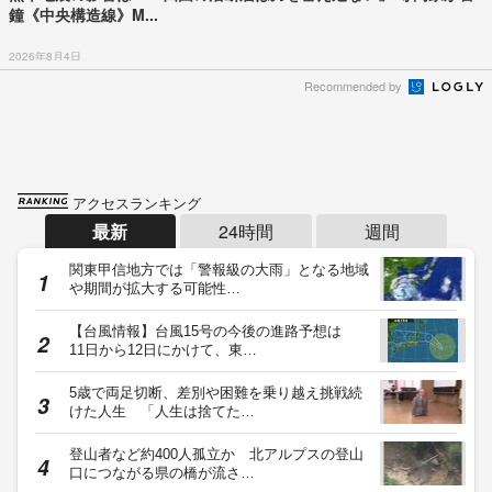
鐘《中央構造線》M...
2026年8月4日
Recommended by
アクセスランキング
最新
24時間
週間
関東甲信地方では「警報級の大雨」となる地域
や期間が拡大する可能性…
【台風情報】台風15号の今後の進路予想は
11日から12日にかけて、東…
5歳で両足切断、差別や困難を乗り越え挑戦続
けた人生 「人生は捨てた…
登山者など約400人孤立か 北アルプスの登山
口につながる県の橋が流さ…