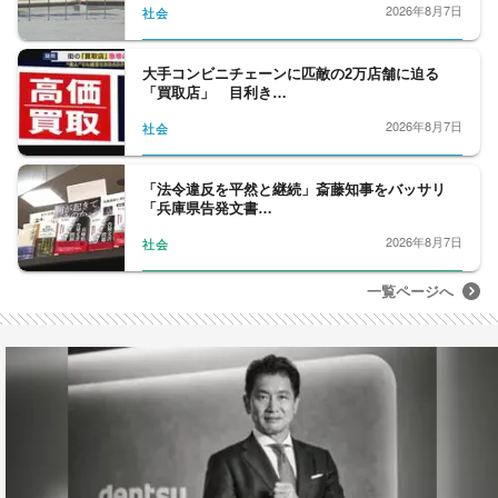
2026年8月7日
社会
大手コンビニチェーンに匹敵の2万店舗に迫る
「買取店」 目利き…
2026年8月7日
社会
「法令違反を平然と継続」斎藤知事をバッサリ
「兵庫県告発文書…
2026年8月7日
社会
一覧ページへ