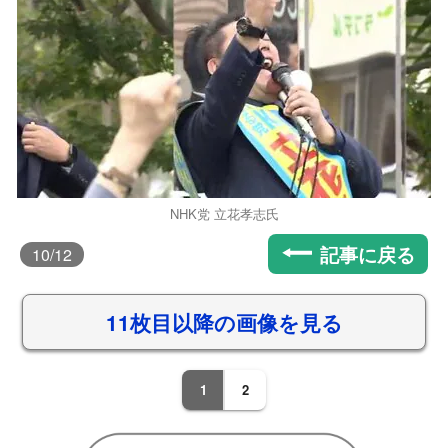
NHK党 立花孝志氏
記事に戻る
10
/12
11枚目以降の画像を見る
1
2