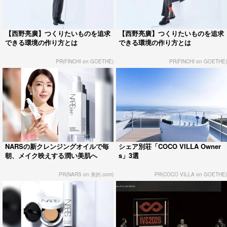
【西野亮廣】つくりたいものを追求
【西野亮廣】つくりたいものを追求
できる環境の作り方とは
できる環境の作り方とは
PR(FINCHI on GOETHE)
PR(FINCHI on GOETHE)
NARSの新クレンジングオイルで毎
シェア別荘「COCO VILLA Owner
朝、メイク映えする潤い美肌へ
s」3選
PR(NARS on 美的.com)
PR(COCO VILLA on GOETHE)