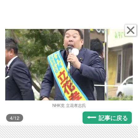
NHK党 立花孝志氏
記事に戻る
4
/12