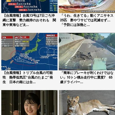
【台風情報】台風13号は7日ごろ沖
「うわ、生きてる」動くアニサキス
縄に直撃 勢力維持のおそれも 関
25匹 酢やワサビでは死滅せず…
東や東海など太...
「予防には加熱と...
【台風情報】トリプル台風の可能
「簡単にブレーキが利くわけではな
性 熱帯低気圧“台風のたまご”発
い」10トン積み走行中に震度7 65
生 日本の南には台...
歳ドライバー...