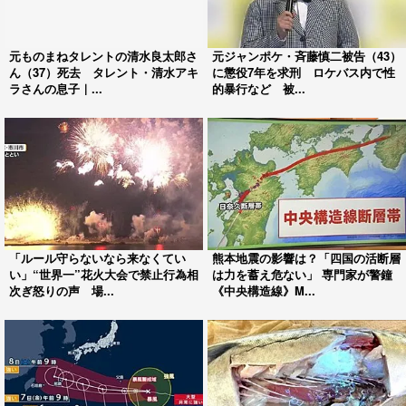
元ものまねタレントの清水良太郎さ
元ジャンポケ・斉藤慎二被告（43）
ん（37）死去 タレント・清水アキ
に懲役7年を求刑 ロケバス内で性
ラさんの息子｜...
的暴行など 被...
「ルール守らないなら来なくてい
熊本地震の影響は？「四国の活断層
い」“世界一”花火大会で禁止行為相
は力を蓄え危ない」 専門家が警鐘
次ぎ怒りの声 場...
《中央構造線》M...