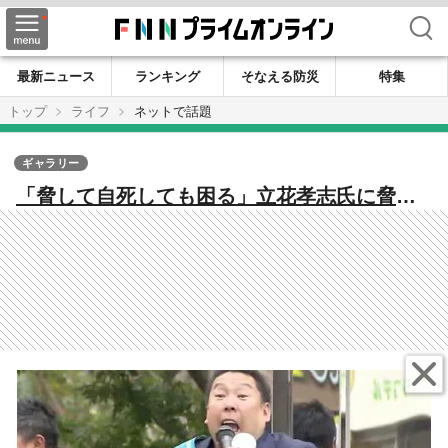
検索
最新ニュース
ランキング
そなえる防災
特集
トップ
ライフ
ネットで話題
ギャラリー
「脅して自死しても困る」立花孝志氏に脅さ
れたと兵庫県百条委・奥谷氏「母が避難。強
い恐怖心」 別の委員は誹謗中傷を理由に辞
職「家族も狂乱状態…」