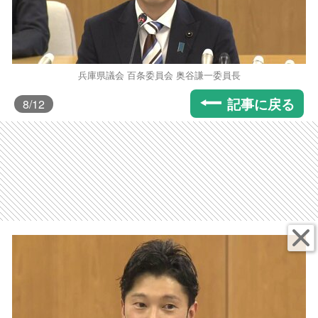
兵庫県議会 百条委員会 奥谷謙一委員長
記事に戻る
8
/12