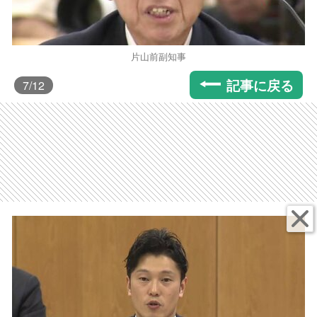
片山前副知事
記事に戻る
7
/12