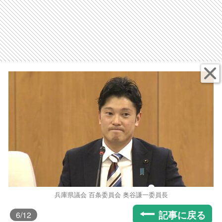
兵庫県議会 百条委員会 奥谷謙一委員長
記事に戻る
6
/12