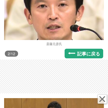
斎藤元彦氏
記事に戻る
2
/12