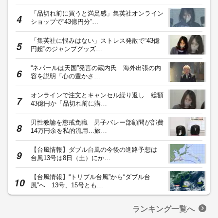
「品切れ前に買うと満足感」集英社オンライン
ショップで“43億円分”…
「集英社に恨みはない」ストレス発散で“43億
円超”のジャンプグッズ…
“ネパールは天国”発言の蔵内氏 海外出張の内
容を説明「心の豊かさ…
オンラインで注文とキャンセル繰り返し 総額
43億円か「品切れ前に購…
男性教諭を懲戒免職 男子バレー部顧問が部費
14万円余を私的流用…旅…
【台風情報】ダブル台風の今後の進路予想は
台風13号は8日（土）にか…
【台風情報】“トリプル台風”から“ダブル台
風”へ 13号、15号とも…
ランキング一覧へ