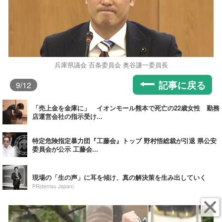
兵庫県議会 百条委員会 奥谷謙一委員長
記事に戻る
9
/12
「売上金を金庫に」 イオンモール熊本で死亡の22歳女性 勤務
店運営会社の指示受け...
特定危険指定暴力団『工藤会』トップ 野村悟総裁が引退 県公安
委員会が公示 工藤会...
現場の「生の声」に耳を傾け、真の解決策を生み出していく
PR(dentsu Japan)