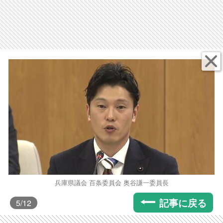
兵庫県議会 百条委員会 奥谷謙一委員長
記事に戻る
5
/12