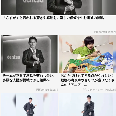
「さすが」と言われる驚きや感動を。新しい価値を生む電通の挑戦
PR(dentsu Japan)
チームが本音で意見を交わし合い、
おかたづけもできる点がうれしい！
多様な人財が挑戦できる組織へ
動物の鳴き声やセリフが盛りだくさ
んの「アニア ...
PR(dentsu Japan)
PR(タカラトミー｜Hugkum)