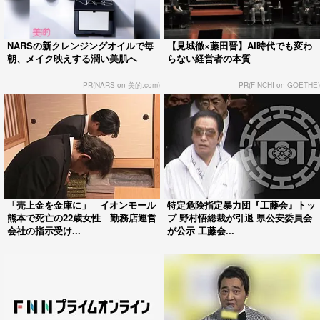
NARSの新クレンジングオイルで毎
【見城徹×藤田晋】AI時代でも変わ
朝、メイク映えする潤い美肌へ
らない経営者の本質
PR(NARS on 美的.com)
PR(FINCHI on GOETHE)
「売上金を金庫に」 イオンモール
特定危険指定暴力団『工藤会』トッ
熊本で死亡の22歳女性 勤務店運営
プ 野村悟総裁が引退 県公安委員会
会社の指示受け...
が公示 工藤会...