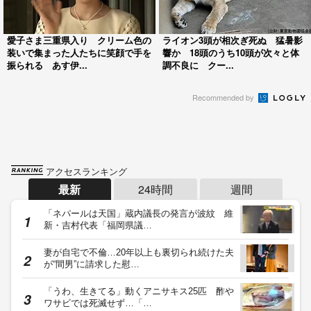
愛子さま三重県入り クリーム色の
ライオン3頭が相次ぎ死ぬ 猛暑影
装いで集まった人たちに笑顔で手を
響か 18頭のうち10頭が次々と体
振られる あす伊...
調不良に クー...
Recommended by
アクセスランキング
最新
24時間
週間
「ネパールは天国」蔵内議長の発言が波紋 維
新・吉村代表「福岡県議…
妻が自宅で不倫…20年以上も裏切られ続けた夫
が“間男”に請求した慰…
「うわ、生きてる」動くアニサキス25匹 酢や
ワサビでは死滅せず…「…