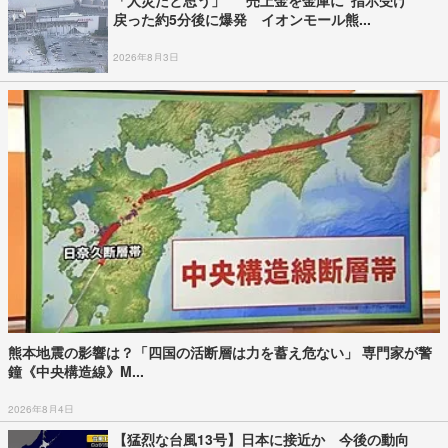
「人災だと思う」 “売上金を金庫に”指示受け
戻った約5分後に爆発 イオンモール熊...
2026年8月3日
熊本地震の影響は？「四国の活断層は力を蓄え危ない」 専門家が警
鐘《中央構造線》M...
2026年8月4日
【猛烈な台風13号】日本に接近か 今後の動向