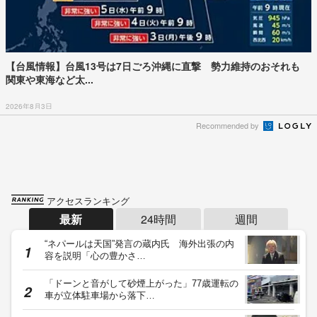
【台風情報】台風13号は7日ごろ沖縄に直撃 勢力維持のおそれも
関東や東海など太...
2026年8月3日
Recommended by
アクセスランキング
最新
24時間
週間
“ネパールは天国”発言の蔵内氏 海外出張の内
容を説明「心の豊かさ…
「ドーンと音がして砂煙上がった」77歳運転の
車が立体駐車場から落下…