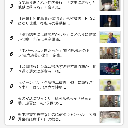
寺で繰り返された性的暴行 「坊主に逆らうと
地獄に落ちる」と脅され…
【速報】NHK職員が出演者から性被害 PTSD
になり休職 復職時の異動希…
「高市総理には愛想尽かした」コメ余りに農家
が悲鳴 売値は生産原価…
「ネパールは天国だった」“福岡県議会のド
ン”蔵内議長が発言 金銭…
【台風情報】台風13号あす沖縄本島直撃か 動
き遅く週末に影響も 猛…
元ジャンポケ・斉藤慎二被告（43）に懲役7年
を求刑 ロケバス内で性的…
夜のFAXにびっくり！福岡県議会が『第三者
委』設置に一転 ‟天国”の…
熊本地震で被害ないのに宿泊キャンセル 老舗
温泉宿は数千万円の損失…