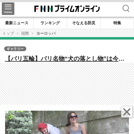
検索
最新ニュース
ランキング
そなえる防災
特集
トップ
国際
ヨーロッパ
ギャラリー
【パリ五輪】パリ名物“犬の落とし物”は今…
10年ぶりの花の都で感じる意識の変化