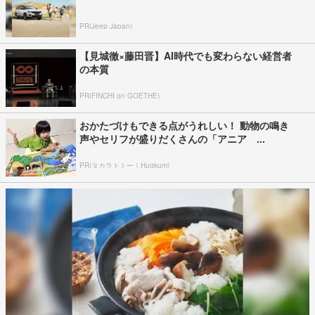
PR(Jeep Japan)
【見城徹×藤田晋】AI時代でも変わらない経営者
の本質
PR(FINCHI on GOETHE)
おかたづけもできる点がうれしい！ 動物の鳴き
声やセリフが盛りだくさんの「アニア ...
PR(タカラトミー｜Hugkum)