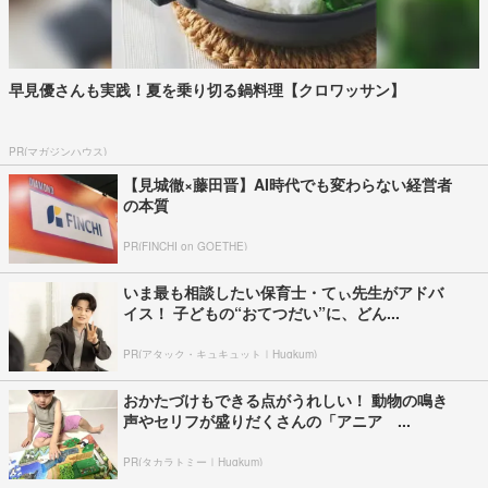
早見優さんも実践！夏を乗り切る鍋料理【クロワッサン】
PR(マガジンハウス)
【見城徹×藤田晋】AI時代でも変わらない経営者
の本質
PR(FINCHI on GOETHE)
いま最も相談したい保育士・てぃ先生がアドバ
イス！ 子どもの“おてつだい”に、どん...
PR(アタック・キュキュット｜Hugkum)
おかたづけもできる点がうれしい！ 動物の鳴き
声やセリフが盛りだくさんの「アニア ...
PR(タカラトミー｜Hugkum)