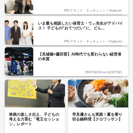
PR(アタック・キュキュット｜Hugkum)
いま最も相談したい保育士・てぃ先生がアドバイ
ス！ 子どもの“おてつだい”に、どん...
PR(アタック・キュキュット｜Hugkum)
【見城徹×藤田晋】AI時代でも変わらない経営者
の本質
PR(FINCHI on GOETHE)
将棋の楽しさ伝え、子どもの
早見優さんも実践！夏を乗り
考える力育む「竜王セッショ
切る鍋料理【クロワッサン】
ン」レポート