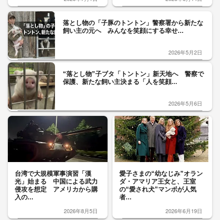
落とし物の「子豚のトントン」警察署から新たな
飼い主の元へ みんなを笑顔にする幸せ...
2026年5月2日
“落とし物”子ブタ「トントン」新天地へ 警察で
保護、新たな飼い主決まる「人を笑顔...
2026年5月6日
台湾で大規模軍事演習「漢
愛子さまの“幼なじみ”オラン
光」始まる 中国による武力
ダ・アマリア王女と、王室
侵攻を想定 アメリカから購
の“愛され犬”マンボが人気
入の...
者...
2026年8月5日
2026年6月19日