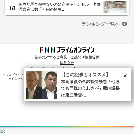
熊本地震で被害ないのに宿泊キャンセル 老舗
温泉宿は数千万円の損失…
ランキング一覧へ
記事に対するご意見・ご感想や情報提供
運営会社
© Fuji News Network, Inc. All rights reserved.
×
【この記事もオススメ】
当ウェブサイトでは、ユーザのニーズ・興味・関⼼に合致したコンテンツや広告配信を提供する
ためにクッキーを使⽤しています。詳細は、
プライバシーポリシー
をご確認ください。
福岡県議の金銭授受疑惑「他県
でも同様のうわさが」蔵内議長
は第三者委に...