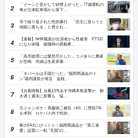
「ドーンと音がして砂煙上がった」77歳運転の
車が立体駐車場から落下…
寺で繰り返された性的暴行 「坊主に逆らうと
地獄に落ちる」と脅され…
【速報】NHK職員が出演者から性被害 PTSD
になり休職 復職時の異動希…
「高市総理には愛想尽かした」コメ余りに農家
が悲鳴 売値は生産原価…
「ネパールは天国だった」“福岡県議会のド
ン”蔵内議長が発言 金銭…
【台風情報】台風13号あす沖縄本島直撃か 動
き遅く週末に影響も 猛…
元ジャンポケ・斉藤慎二被告（43）に懲役7年
を求刑 ロケバス内で性的…
夜のFAXにびっくり！福岡県議会が『第三者
委』設置に一転 ‟天国”の…