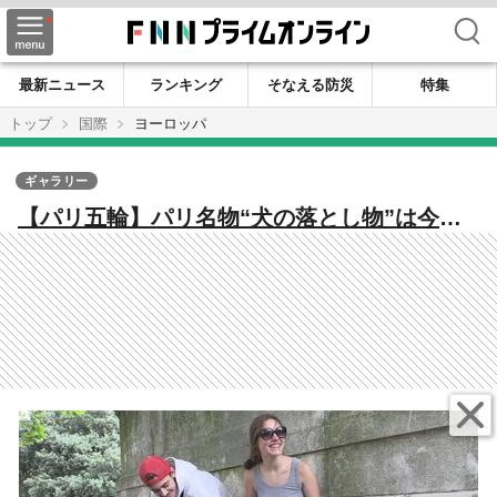
検索
最新ニュース
ランキング
そなえる防災
特集
トップ
国際
ヨーロッパ
ギャラリー
【パリ五輪】パリ名物“犬の落とし物”は今…
10年ぶりの花の都で感じる意識の変化