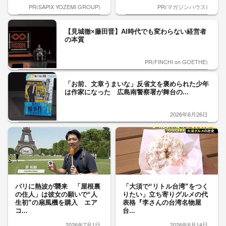
PR(SAPIX YOZEMI GROUP)
PR(マガジンハウス)
【見城徹×藤田晋】AI時代でも変わらない経営者
の本質
PR(FINCHI on GOETHE)
「お前、文章うまいな」反省文を褒められた少年
は作家になった 広島南警察署が舞台の...
2026年6月26日
パリに熱波が襲来 「屋根裏
「大須で“リトル台湾”をつく
の住人」は彼女の願いで“人
りたい」立ち寄りグルメの代
生初”の扇風機を購入 エア
表格『李さんの台湾名物屋
コ...
台...
2026年7月1日
2026年6月14日