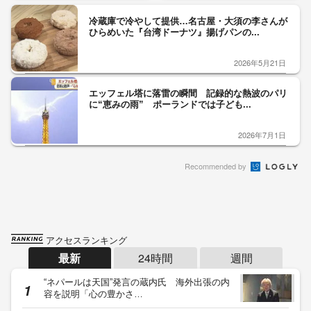
冷蔵庫で冷やして提供…名古屋・大須の李さんが
ひらめいた『台湾ドーナツ』揚げパンの...
2026年5月21日
エッフェル塔に落雷の瞬間 記録的な熱波のパリ
に“恵みの雨” ポーランドでは子ども...
2026年7月1日
Recommended by
アクセスランキング
最新
24時間
週間
“ネパールは天国”発言の蔵内氏 海外出張の内
容を説明「心の豊かさ…