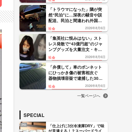
「トラウマになった」隣が突
然“民泊”に…深夜の騒音や誤
配送、民泊と間違われ外国人
客が玄関取り囲む 住民悲
2026年8月6日
社会
鳴 東京・大田区
「集英社に恨みはない」スト
レス発散で“43億円超”のジャ
ンプグッズを大量注文・キャ
ンセルか 32歳女を逮捕「品
2026年8月6日
社会
切れ前に買うと満足感」
「弁償して」車のボンネット
にひっかき傷の被害相次ぐ
器物損壊容疑で逮捕した30代
男は釈放…関連は 山形・鶴
2026年8月6日
社会
岡市
一覧ページへ
SPECIAL
PR
「仕上げに3分冷凍庫DRY」で味
が見違える！？スーパードライ