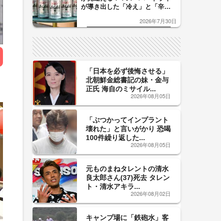
が導き出した「冷え」と「辛
口」のおいしい関係 青く変化
2026年7月30日
した「辛口カーブ」が飲み頃の
サイン！
「日本を必ず後悔させる」
北朝鮮金総書記の妹・金与
正氏 海自のミサイル...
2026年08月05日
「ぶつかってインプラント
壊れた」と言いがかり 恐喝
100件繰り返した...
2026年08月05日
元ものまねタレントの清水
良太郎さん(37)死去 タレン
ト・清水アキラ...
2026年08月02日
キャンプ場に「鉄砲水」客