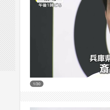
1
/30