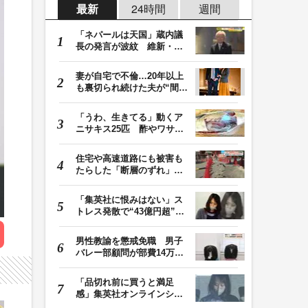
最新
24時間
週間
「ネパールは天国」蔵内議
長の発言が波紋 維新・吉
村代表「福岡県議…
妻が自宅で不倫…20年以上
も裏切られ続けた夫が“間
男”に請求した慰…
「うわ、生きてる」動くア
ニサキス25匹 酢やワサビ
では死滅せず…「…
住宅や高速道路にも被害も
たらした「断層のずれ」
地表に現れた日奈…
「集英社に恨みはない」ス
トレス発散で“43億円超”の
ジャンプグッズ…
男性教諭を懲戒免職 男子
バレー部顧問が部費14万円
余を私的流用…旅…
「品切れ前に買うと満足
感」集英社オンラインショ
ップで“43億円分”…