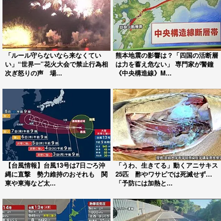
「ルール守らないなら来なくてい
熊本地震の影響は？「四国の活断層
い」“世界一”花火大会で禁止行為相
は力を蓄え危ない」 専門家が警鐘
次ぎ怒りの声 場...
《中央構造線》M...
【台風情報】台風13号は7日ごろ沖
「うわ、生きてる」動くアニサキス
縄に直撃 勢力維持のおそれも 関
25匹 酢やワサビでは死滅せず…
東や東海など太...
「予防には加熱と...