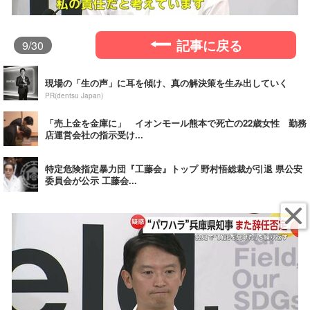
記事に戻る
9
/30
現場の「生の声」に耳を傾け、真の解決策を生み出していく
PR(dentsu Japan)
「売上金を金庫に」 イオンモール熊本で死亡の22歳女性 勤務
店運営会社の指示受け...
特定危険指定暴力団『工藤会』トップ 野村悟総裁が引退 県公安
委員会が公示 工藤会...