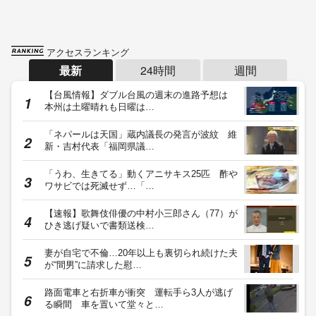
アクセスランキング
最新
24時間
週間
【台風情報】ダブル台風の週末の進路予想は
本州は土曜晴れも日曜は…
「ネパールは天国」蔵内議長の発言が波紋 維
新・吉村代表「福岡県議…
「うわ、生きてる」動くアニサキス25匹 酢や
ワサビでは死滅せず…「…
【速報】歌舞伎俳優の中村小三郎さん（77）が
ひき逃げ疑いで書類送検…
妻が自宅で不倫…20年以上も裏切られ続けた夫
が“間男”に請求した慰…
路面電車と右折車が衝突 運転手ら3人が逃げ
る瞬間 車を置いて堂々と…