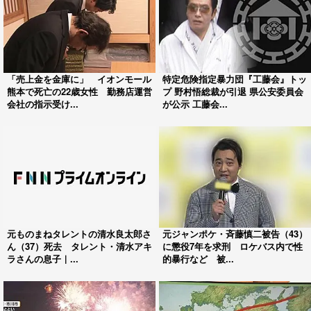
「売上金を金庫に」 イオンモール
特定危険指定暴力団『工藤会』トッ
熊本で死亡の22歳女性 勤務店運営
プ 野村悟総裁が引退 県公安委員会
会社の指示受け...
が公示 工藤会...
元ものまねタレントの清水良太郎さ
元ジャンポケ・斉藤慎二被告（43）
ん（37）死去 タレント・清水アキ
に懲役7年を求刑 ロケバス内で性
ラさんの息子｜...
的暴行など 被...