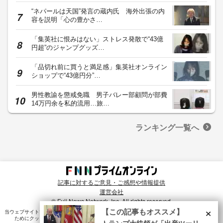
“ネパールは天国”発言の蔵内氏 海外出張の内
容を説明「心の豊かさ…
「集英社に恨みはない」ストレス発散で“43億
円超”のジャンプグッズ…
「品切れ前に買うと満足感」集英社オンライン
ショップで“43億円分”…
男性教諭を懲戒免職 男子バレー部顧問が部費
14万円余を私的流用…旅…
ランキング一覧へ
記事に対するご意見・ご感想や情報提供
運営会社
© Fuji News Network, Inc. All rights reserved.
×
【この記事もオススメ】
当ウェブサイトでは、ユーザのニーズ・興味・関⼼に合致したコンテンツや広告配信を提供する
ためにクッキーを使⽤しています。詳細は、
プライバシーポリシー
をご確認ください。