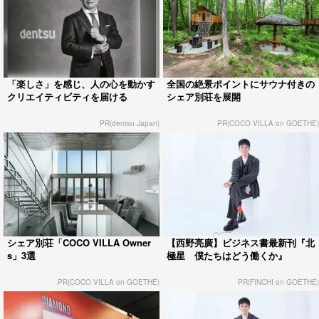
「楽しさ」を感じ、人の心を動かす
全国の絶景ポイントにサウナ付きの
クリエイティビティを届ける
シェア別荘を展開
PR(dentsu Japan)
PR(COCO VILLA on GOETHE)
シェア別荘「COCO VILLA Owner
【西野亮廣】ビジネス書最新刊『北
s」3選
極星 僕たちはどう働くか』
PR(COCO VILLA on GOETHE)
PR(FINCHI on GOETHE)