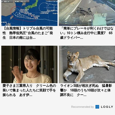
【台風情報】トリプル台風の可能
「簡単にブレーキが利くわけではな
性 熱帯低気圧“台風のたまご”発
い」10トン積み走行中に震度7 65
生 日本の南には台...
歳ドライバー...
愛子さま三重県入り クリーム色の
ライオン3頭が相次ぎ死ぬ 猛暑影
装いで集まった人たちに笑顔で手を
響か 18頭のうち10頭が次々と体
振られる あす伊...
調不良に クー...
Recommended by