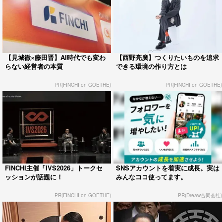
【見城徹×藤田晋】AI時代でも変わ
【西野亮廣】つくりたいものを追求
らない経営者の本質
できる環境の作り方とは
PR(FINCHI on GOETHE)
PR(FINCHI on GOETHE)
FINCHI主催「IVS2026」トークセ
SNSアカウントを着実に成長。実は
ッションが話題に！
みんなココ使ってます。
PR(FINCHI on GOETHE)
PR(Dreaw合同会社)