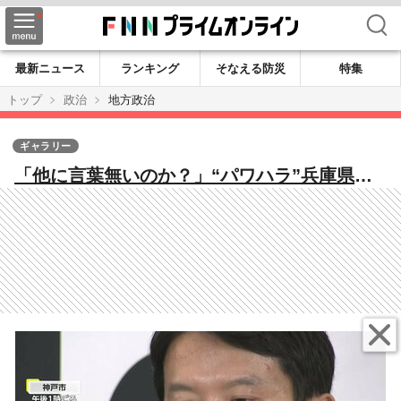
検索
最新ニュース
ランキング
そなえる防災
特集
トップ
政治
地方政治
ギャラリー
「他に言葉無いのか？」“パワハラ”兵庫県知
事に記者から厳しい質問 「辞職要求」相次
ぐも…改めて辞任否定