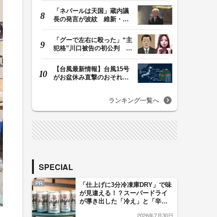
「ネパールは天国」蔵内議
長の発言が波紋 維新・吉
村代表「福岡県議…
「グーで左右に殴った」“主
犯格”川口被告の初公判 共
犯の女が証言…
【台風最新情報】台風15号
がお盆休み直撃のおそれ
列島に台風が接近…
ランキング一覧へ
SPECIAL
PR
「仕上げに3分冷凍庫DRY」で味
が見違える！？スーパードライ
が導き出した「冷え」と「辛
口」のおいしい関係 青く変化
2026年7月30日