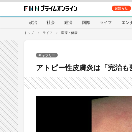
お知らせ
政治
社会
経済
国際
ライフ
エン
トップ
ライフ
医療・健康
ギャラリー
アトピー性皮膚炎は「完治も