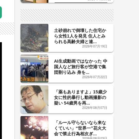
した「辛口カーブ」が飲み頃の
サイン！
土砂崩れで倒壊した住宅か
ら女性1人を発見 住人とみ
られる高齢夫婦と連...
2026年07月19日
AI生成動画ではなかった 中
国人など旅行客が空港で集
団割り込み 身を...
2026年07月22日
「薬もありますよ」15歳少
女に性的暴行し動画撮影の
疑い 54歳男を再...
2026年08月07日
「ルール守らないなら来な
くていい」“世界一”花火大
会で禁止行為相次ぎ...
2026年08月03日