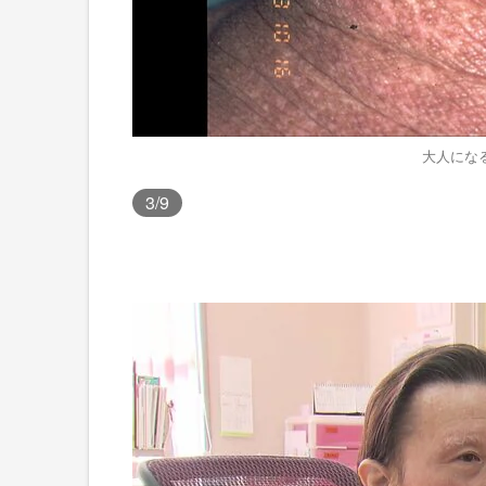
大人にな
3
/9