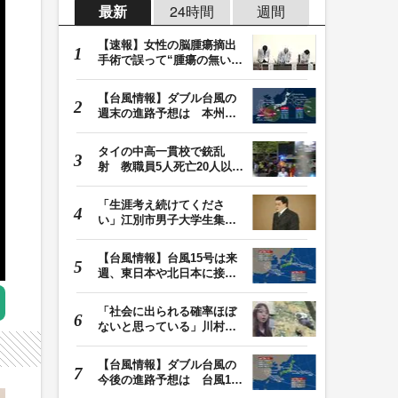
最新
24時間
週間
【速報】女性の脳腫瘍摘出
手術で誤って“腫瘍の無い部
位”を摘出 脳…
【台風情報】ダブル台風の
週末の進路予想は 本州は
土曜晴れも日曜は…
タイの中高一貫校で銃乱
射 教職員5人死亡20人以上
けが 容疑者の14歳…
「生涯考え続けてくださ
い」江別市男子大学生集団
暴行死 主犯格・当…
【台風情報】台風15号は来
週、東日本や北日本に接近
か お盆期間中の…
「社会に出られる確率ほぼ
ないと思っている」川村葉
音被告に無期懲役…
【台風情報】ダブル台風の
今後の進路予想は 台風13
号は9日（日）午後…