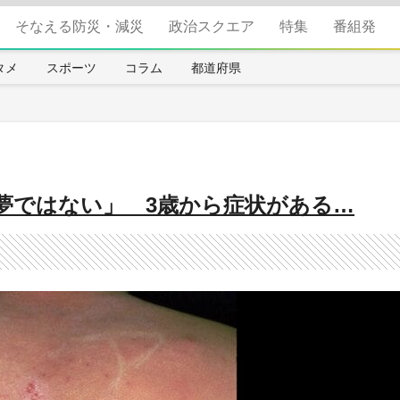
そなえる防災・減災
政治スクエア
特集
番組発
タメ
スポーツ
コラム
都道府県
夢ではない」 3歳から症状がある…