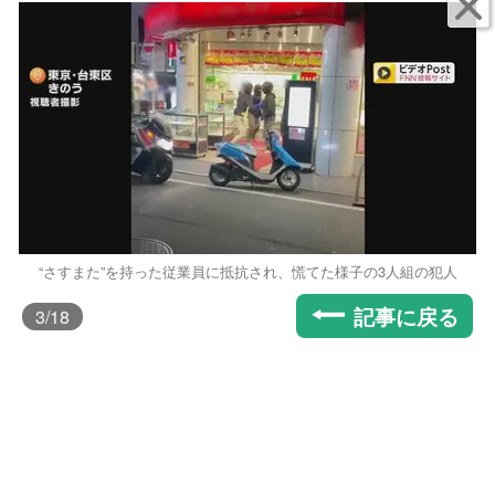
“さすまた”を持った従業員に抵抗され、慌てた様子の3人組の犯人
記事に戻る
3
/18