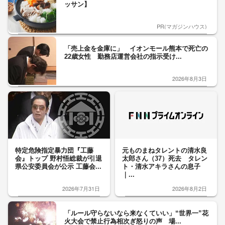
ッサン】
PR(マガジンハウス)
「売上金を金庫に」 イオンモール熊本で死亡の
22歳女性 勤務店運営会社の指示受け...
2026年8月3日
特定危険指定暴力団『工藤
元ものまねタレントの清水良
会』トップ 野村悟総裁が引退
太郎さん（37）死去 タレン
県公安委員会が公示 工藤会...
ト・清水アキラさんの息子
｜...
2026年7月31日
2026年8月2日
「ルール守らないなら来なくていい」“世界一”花
火大会で禁止行為相次ぎ怒りの声 場...