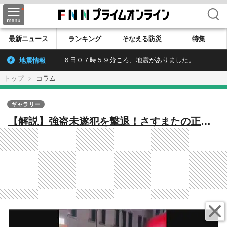
検索
最新ニュース
ランキング
そなえる防災
特集
地震情報
６日０７時５９分ころ、地震がありました。
トップ
コラム
ギャラリー
【解説】強盗未遂犯を撃退！さすまたの正し
い使い方 上野宝石店強盗未遂事件から見る
店舗がとるべき防犯体制