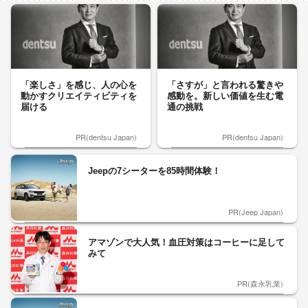
「楽しさ」を感じ、人の心を
「さすが」と言われる驚きや
動かすクリエイティビティを
感動を。新しい価値を生む電
届ける
通の挑戦
PR(dentsu Japan)
PR(dentsu Japan)
Jeepの7シーターを85時間体験！
PR(Jeep Japan)
アマゾンで大人気！血圧対策はコーヒーに足して
みて
PR(森永乳業)