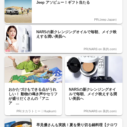
Jeep アソビュー！ギフト当たる
PR(Jeep Japan)
NARSの新クレンジングオイルで毎朝、メイク映
えする潤い美肌へ
PR(NARS on 美的.com)
おかたづけもできる点がうれ
NARSの新クレンジングオイ
しい！ 動物の鳴き声やセリフ
ルで毎朝、メイク映えする潤
が盛りだくさんの「アニ
い美肌へ
ア ...
PR(タカラトミー｜Hugkum)
PR(NARS on 美的.com)
早見優さんも実践！夏を乗り切る鍋料理【クロワ