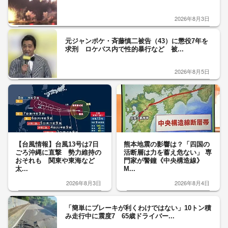
2026年8月3日
元ジャンポケ・斉藤慎二被告（43）に懲役7年を
求刑 ロケバス内で性的暴行など 被...
2026年8月5日
【台風情報】台風13号は7日
熊本地震の影響は？「四国の
ごろ沖縄に直撃 勢力維持の
活断層は力を蓄え危ない」 専
おそれも 関東や東海など
門家が警鐘《中央構造線》
太...
M...
2026年8月3日
2026年8月4日
「簡単にブレーキが利くわけではない」10トン積
み走行中に震度7 65歳ドライバー...