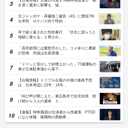
【台風情報】台風13号あす沖縄本島直撃か 動
き遅く週末に影響も 猛…
元ジャンポケ・斉藤慎二被告（43）に懲役7年
を求刑 ロケバス内で性的…
寺で繰り返された性的暴行 「坊主に逆らうと
地獄に落ちる」と脅され…
「高市総理には愛想尽かした」コメ余りに農家
が悲鳴 売値は生産原価…
「ドーンと音がして砂煙上がった」77歳運転の
車が立体駐車場から落下…
【台風情報】トリプル台風の今後の進路予想
は 日本周辺に13号・14号…
「叫び声が聞こえた」東広島市で住宅全焼 焼
け跡から３人の遺体 １…
【速報】NHK職員が出演者から性被害 PTSD
になり休職 復職時の異動希…