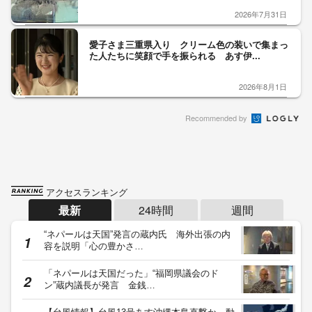
2026年7月31日
愛子さま三重県入り クリーム色の装いで集まっ
た人たちに笑顔で手を振られる あす伊...
2026年8月1日
Recommended by
アクセスランキング
最新
24時間
週間
“ネパールは天国”発言の蔵内氏 海外出張の内
容を説明「心の豊かさ…
「ネパールは天国だった」“福岡県議会のド
ン”蔵内議長が発言 金銭…