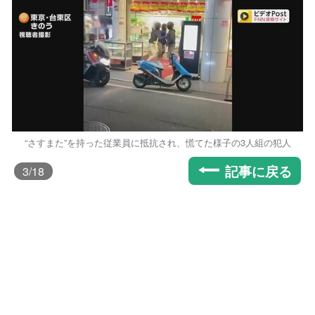
“さすまた”を持った従業員に抵抗され、慌てた様子の3人組の犯人
記事に戻る
3
/18