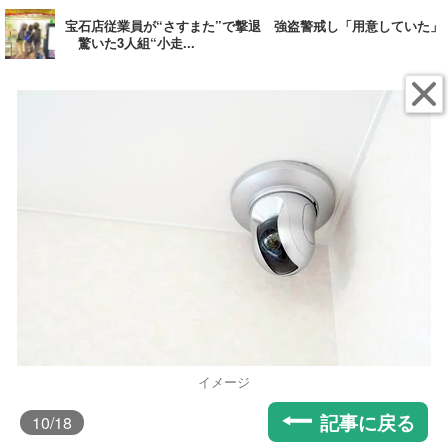
宝石店従業員が“さすまた”で撃退 強盗警戒し「用意していた」
驚いた3人組“小走...
イメージ
記事に戻る
10
/18