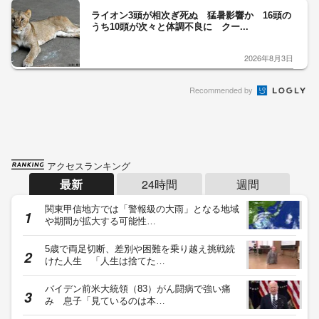
ライオン3頭が相次ぎ死ぬ 猛暑影響か 16頭の
うち10頭が次々と体調不良に クー...
2026年8月3日
Recommended by
アクセスランキング
最新
24時間
週間
関東甲信地方では「警報級の大雨」となる地域
や期間が拡大する可能性…
5歳で両足切断、差別や困難を乗り越え挑戦続
けた人生 「人生は捨てた…
バイデン前米大統領（83）がん闘病で強い痛
み 息子「見ているのは本…