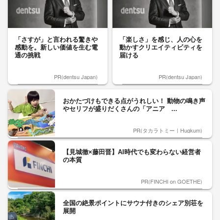
「さすが」と言われる驚きや
「楽しさ」を感じ、人の心を
感動を。新しい価値を生む電
動かすクリエイティビティを
通の挑戦
届ける
PR(dentsu Japan)
PR(dentsu Japan)
おかたづけもできる点がうれしい！ 動物の鳴き声
やセリフが盛りだくさんの「アニア ...
PR(タカラトミー｜Hugkum)
【見城徹×藤田晋】AI時代でも変わらない経営者
の本質
PR(FINCHI on GOETHE)
全国の絶景ポイントにサウナ付きのシェア別荘を
展開