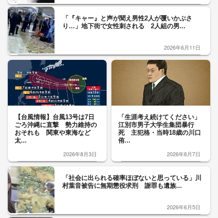
「『キャー』と声が聞え男性2人が覆いかぶさ
り…」地下街で女性刺される 2人組の男...
2026年6月11日
【台風情報】台風13号は7日
「生涯考え続けてください」
ごろ沖縄に直撃 勢力維持の
江別市男子大学生集団暴行
おそれも 関東や東海など
死 主犯格・当時18歳の川口
太...
侑...
2026年8月3日
2026年8月7日
「社会に出られる確率ほぼないと思っている」川
村葉音被告に無期懲役求刑 謝罪も遺族...
2026年6月5日