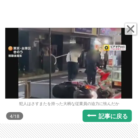
犯人はさすまたを持った大柄な従業員の迫力に怯んだか
記事に戻る
4
/18