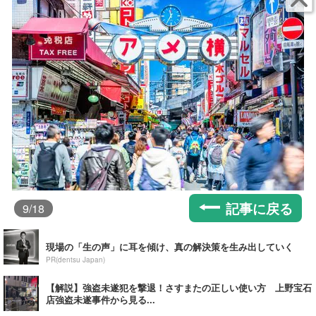
記事に戻る
9
/18
現場の「生の声」に耳を傾け、真の解決策を生み出していく
PR(dentsu Japan)
【解説】強盗未遂犯を撃退！さすまたの正しい使い方 上野宝石
店強盗未遂事件から見る...