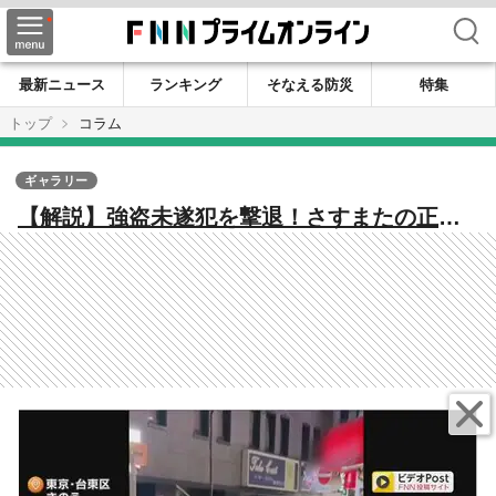
検索
最新ニュース
ランキング
そなえる防災
特集
トップ
コラム
ギャラリー
【解説】強盗未遂犯を撃退！さすまたの正し
い使い方 上野宝石店強盗未遂事件から見る
店舗がとるべき防犯体制