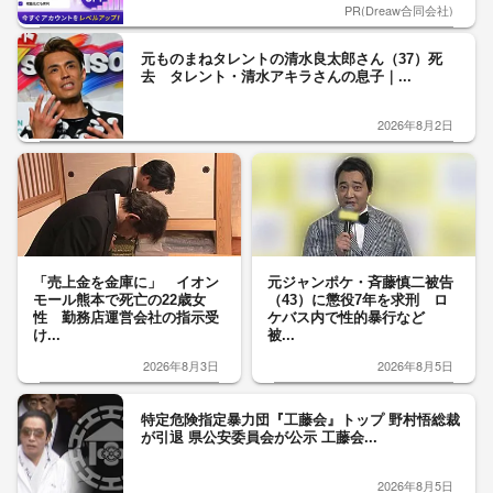
PR(Dreaw合同会社)
元ものまねタレントの清水良太郎さん（37）死
去 タレント・清水アキラさんの息子｜...
2026年8月2日
「売上金を金庫に」 イオン
元ジャンポケ・斉藤慎二被告
モール熊本で死亡の22歳女
（43）に懲役7年を求刑 ロ
性 勤務店運営会社の指示受
ケバス内で性的暴行など
け...
被...
2026年8月3日
2026年8月5日
特定危険指定暴力団『工藤会』トップ 野村悟総裁
が引退 県公安委員会が公示 工藤会...
2026年8月5日