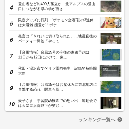
登山者など約400人孤立か 北アルプスの登山
口につながる県の橋が流さ…
限定グッズに行列…“ポケモン空港”初の3連休
は大混雑 能登が「ポケ…
発言は「きれいに切り取られた」…地震直後の
パーティー開催「やって…
【台風情報】台風15号の今後の進路予想は
11日から12日にかけて、東…
秋田・湯沢市でゲリラ雷雨発生 記録的短時間
大雨
【台風情報】台風15号はお盆休みに東北地方に
直撃する恐れ 関東も影…
愛子さま、学習院幼稚園での思い出 運動会で
は天皇皇后両陛下が笑顔…
ランキング一覧へ