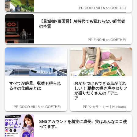
PR(COCO VILLA on GOETHE)
【見城徹×藤田晋】AI時代でも変わらない経営者
の本質
PR(FINCHI on GOETHE)
すべてが絶景、収益も得られ
おかたづけもできる点がうれ
るその仕組みとは
しい！ 動物の鳴き声やセリフ
が盛りだくさんの「アニ
ア ...
PR(COCO VILLA on GOETHE)
PR(タカラトミー｜Hugkum)
SNSアカウントを着実に成長。実はみんなココ使
ってます。