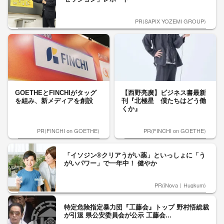
PR(SAPIX YOZEMI GROUP)
GOETHEとFINCHIがタッグ
【西野亮廣】ビジネス書最新
を組み、新メディアを創設
刊『北極星 僕たちはどう働
くか』
PR(FINCHI on GOETHE)
PR(FINCHI on GOETHE)
「イソジン®クリアうがい薬」といっしょに「う
がいパワー」で一年中！ 健やか
PR(iNova｜Hugkum)
特定危険指定暴力団『工藤会』トップ 野村悟総裁
が引退 県公安委員会が公示 工藤会...