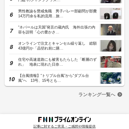
男性教諭を懲戒免職 男子バレー部顧問が部費
14万円余を私的流用…旅…
“ネパールは天国”発言の蔵内氏 海外出張の内
容を説明「心の豊かさ…
オンラインで注文とキャンセル繰り返し 総額
43億円か「品切れ前に購…
住宅や高速道路にも被害もたらした「断層のず
れ」 地表に現れた日奈…
【台風情報】“トリプル台風”から“ダブル台
風”へ 13号、15号とも…
ランキング一覧へ
記事に対するご意見・ご感想や情報提供