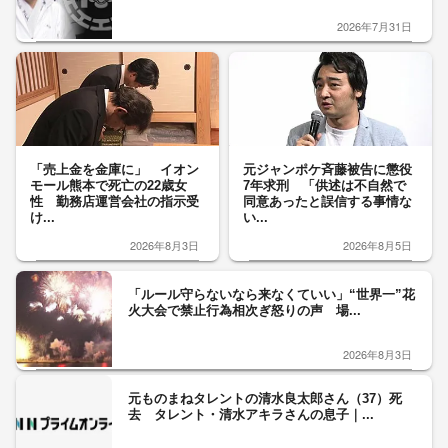
2026年7月31日
「売上金を金庫に」 イオン
元ジャンポケ斉藤被告に懲役
モール熊本で死亡の22歳女
7年求刑 「供述は不自然で
性 勤務店運営会社の指示受
同意あったと誤信する事情な
け...
い...
2026年8月3日
2026年8月5日
「ルール守らないなら来なくていい」“世界一”花
火大会で禁止行為相次ぎ怒りの声 場...
2026年8月3日
元ものまねタレントの清水良太郎さん（37）死
去 タレント・清水アキラさんの息子｜...