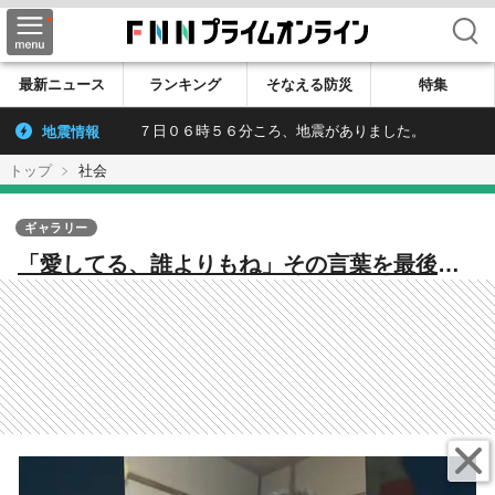
検索
最新ニュース
ランキング
そなえる防災
特集
地震情報
７日０６時５６分ころ、地震がありました。
トップ
社会
ギャラリー
「愛してる、誰よりもね」その言葉を最後
に…“息をするように人をだませる”詐欺罪に
問われた51歳の男に判決