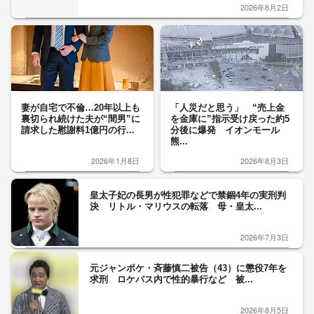
2026年8月2日
妻が自宅で不倫…20年以上も
「人災だと思う」 “売上金
裏切られ続けた夫が“間男”に
を金庫に”指示受け戻った約5
請求した慰謝料1億円の行...
分後に爆発 イオンモール
熊...
2026年1月8日
2026年8月3日
皇太子妃の長男が性犯罪などで禁錮4年の実刑判
決 リトル・マリウスの転落 母・皇太...
2026年7月3日
元ジャンポケ・斉藤慎二被告（43）に懲役7年を
求刑 ロケバス内で性的暴行など 被...
2026年8月5日