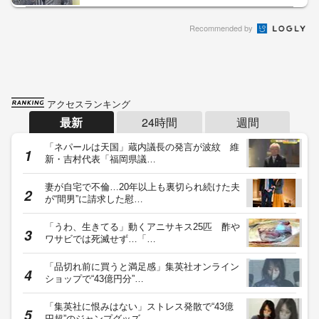
Recommended by
アクセスランキング
最新
24時間
週間
「ネパールは天国」蔵内議長の発言が波紋 維
新・吉村代表「福岡県議…
妻が自宅で不倫…20年以上も裏切られ続けた夫
が“間男”に請求した慰…
「うわ、生きてる」動くアニサキス25匹 酢や
ワサビでは死滅せず…「…
「品切れ前に買うと満足感」集英社オンライン
ショップで“43億円分”…
「集英社に恨みはない」ストレス発散で“43億
円超”のジャンプグッズ…