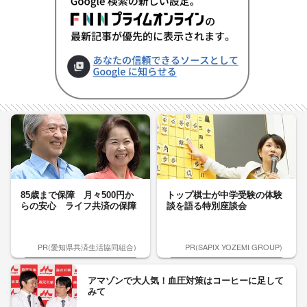
85歳まで保障 月々500円か
トップ棋士が中学受験の体験
らの安心 ライフ共済の保障
談を語る特別座談会
PR(愛知県共済生活協同組合)
PR(SAPIX YOZEMI GROUP)
アマゾンで大人気！血圧対策はコーヒーに足して
みて