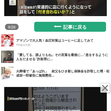
記事に戻る
9
/26
アマゾンで大人気！血圧対策はコーヒーに足してみて
PR(森永乳業)
「愛してる、誰よりもね」その言葉を最後に…“息をするように
人をだませる”詐欺罪に...
火葬場で「あっぱれ」 叔父をひき殺し保険金を詐取した甥・松
成栄一郎被告に無期懲役...