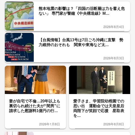
熊本地震の影響は？「四国の活断層は力を蓄え危
ない」 専門家が警鐘《中央構造線》M...
2026年8月4日
【台風情報】台風13号は7日ごろ沖縄に直撃 勢
力維持のおそれも 関東や東海など太...
2026年8月3日
妻が自宅で不倫…20年以上も
愛子さま、学習院幼稚園での
裏切られ続けた夫が“間男”に
思い出 運動会では天皇皇后
請求した慰謝料1億円の行...
両陛下が笑顔で応援 星取表
を...
2026年1月8日
2026年8月8日