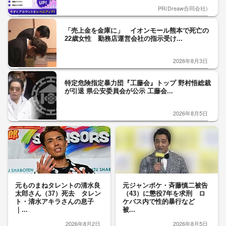
PR(Dreaw合同会社)
「売上金を金庫に」 イオンモール熊本で死亡の
22歳女性 勤務店運営会社の指示受け...
2026年8月3日
特定危険指定暴力団『工藤会』トップ 野村悟総裁
が引退 県公安委員会が公示 工藤会...
2026年8月5日
元ものまねタレントの清水良
元ジャンポケ・斉藤慎二被告
太郎さん（37）死去 タレン
（43）に懲役7年を求刑 ロ
ト・清水アキラさんの息子
ケバス内で性的暴行など
｜...
被...
2026年8月2日
2026年8月5日