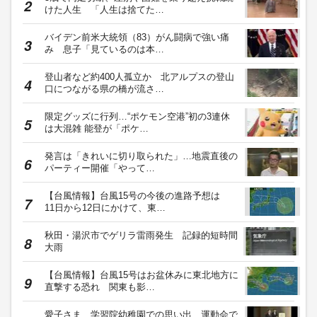
けた人生 「人生は捨てた…
バイデン前米大統領（83）がん闘病で強い痛
み 息子「見ているのは本…
登山者など約400人孤立か 北アルプスの登山
口につながる県の橋が流さ…
限定グッズに行列…“ポケモン空港”初の3連休
は大混雑 能登が「ポケ…
発言は「きれいに切り取られた」…地震直後の
パーティー開催「やって…
【台風情報】台風15号の今後の進路予想は
11日から12日にかけて、東…
秋田・湯沢市でゲリラ雷雨発生 記録的短時間
大雨
【台風情報】台風15号はお盆休みに東北地方に
直撃する恐れ 関東も影…
愛子さま、学習院幼稚園での思い出 運動会で