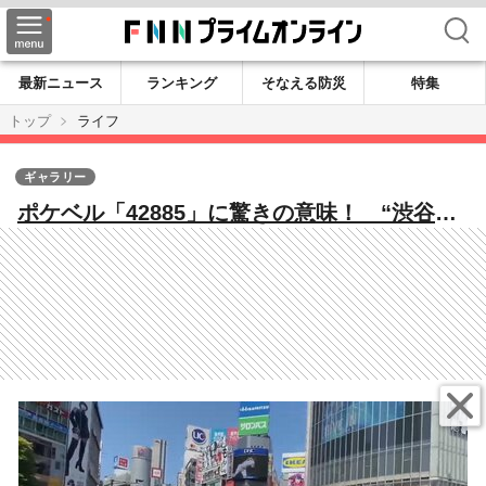
検索
最新ニュース
ランキング
そなえる防災
特集
トップ
ライフ
ギャラリー
ポケベル「42885」に驚きの意味！ “渋谷の
若者文化”30年の変化…女子高生の必携品は
「アルバム」から「グミ」に