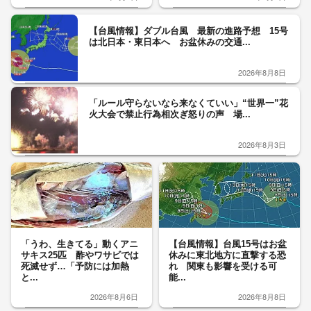
【台風情報】ダブル台風 最新の進路予想 15号
は北日本・東日本へ お盆休みの交通...
2026年8月8日
「ルール守らないなら来なくていい」“世界一”花
火大会で禁止行為相次ぎ怒りの声 場...
2026年8月3日
「うわ、生きてる」動くアニ
【台風情報】台風15号はお盆
サキス25匹 酢やワサビでは
休みに東北地方に直撃する恐
死滅せず…「予防には加熱
れ 関東も影響を受ける可
と...
能...
2026年8月6日
2026年8月8日