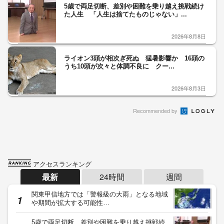
5歳で両足切断、差別や困難を乗り越え挑戦続け
た人生 「人生は捨てたものじゃない」...
2026年8月8日
ライオン3頭が相次ぎ死ぬ 猛暑影響か 16頭の
うち10頭が次々と体調不良に クー...
2026年8月3日
Recommended by
アクセスランキング
最新
24時間
週間
関東甲信地方では「警報級の大雨」となる地域
や期間が拡大する可能性…
5歳で両足切断、差別や困難を乗り越え挑戦続