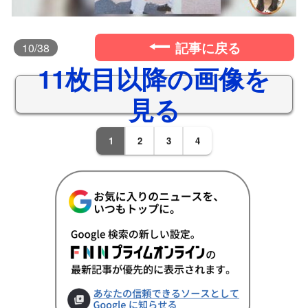
記事に戻る
10
/38
11枚目以降の画像を
見る
1
2
3
4