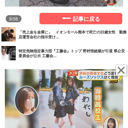
記事に戻る
9
/38
「売上金を金庫に」 イオンモール熊本で死亡の22歳女性 勤務
店運営会社の指示受け...
特定危険指定暴力団『工藤会』トップ 野村悟総裁が引退 県公安
委員会が公示 工藤会...