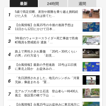
最新
24時間
週間
5歳で両足切断、差別や困難を乗り越え挑戦続
けた人生 「人生は捨てた…
【台風情報】台風15号の今後の進路予想は
11日から12日にかけて日本…
3年前のウォータースライダー死亡事故で邑南
町職員を懲戒処分 遺族「…
路上で男性さされ重傷 「20代～30代くらい
の男」の行方追う 「顔見…
【台風情報】最新の予想進路 15号は11日夜
に東北上陸か お盆休みの…
「先日誘拐されました」地元のシンボル「河童
兄妹」像盗まれる “置…
北アルプスの麓で土石流 登山者ら一時400人
孤立 仮設置の橋で下山 …
【台風情報】台風15号はお盆休みに東北地方に