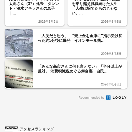
太郎さん（37）死去 タレン
を乗り越え挑戦続けた人生
ト・清水アキラさんの息子
「人生は捨てたものじゃな
｜...
い」...
2026年8月2日
2026年8月8日
「人災だと思う」 “売上金を金庫に”指示受け戻
った約5分後に爆発 イオンモール熊...
2026年8月3日
「みんな高市さんに何も言えない」「半分以上が
反対」 消費税減税めぐる舞台裏 自民...
2026年8月5日
Recommended by
アクセスランキング