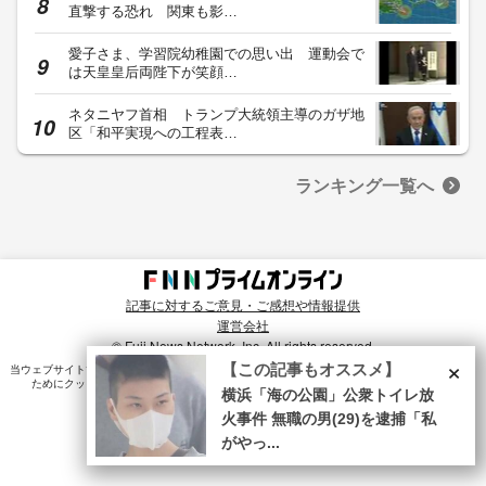
直撃する恐れ 関東も影…
愛子さま、学習院幼稚園での思い出 運動会で
は天皇皇后両陛下が笑顔…
ネタニヤフ首相 トランプ大統領主導のガザ地
区「和平実現への工程表…
ランキング一覧へ
記事に対するご意見・ご感想や情報提供
運営会社
© Fuji News Network, Inc. All rights reserved.
×
【この記事もオススメ】
当ウェブサイトでは、ユーザのニーズ・興味・関⼼に合致したコンテンツや広告配信を提供する
ためにクッキーを使⽤しています。詳細は、
プライバシーポリシー
をご確認ください。
横浜「海の公園」公衆トイレ放
火事件 無職の男(29)を逮捕「私
がやっ...