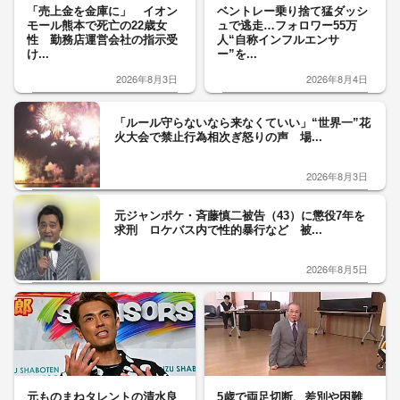
「売上金を金庫に」 イオン
ベントレー乗り捨て猛ダッシ
モール熊本で死亡の22歳女
ュで逃走…フォロワー55万
性 勤務店運営会社の指示受
人“自称インフルエンサ
け...
ー”を...
2026年8月3日
2026年8月4日
「ルール守らないなら来なくていい」“世界一”花
火大会で禁止行為相次ぎ怒りの声 場...
2026年8月3日
元ジャンポケ・斉藤慎二被告（43）に懲役7年を
求刑 ロケバス内で性的暴行など 被...
2026年8月5日
元ものまねタレントの清水良
5歳で両足切断、差別や困難