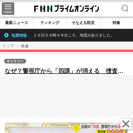
検索
最新ニュース
ランキング
そなえる防災
特集
地震情報
１０日０９時４８分ころ、地震がありました。
トップ
社会
ギャラリー
なぜ？警視庁から「四課」が消える 捜査員
から惜しむ声も…新組織「暴力団対策課」発
足に“2つの狙い”