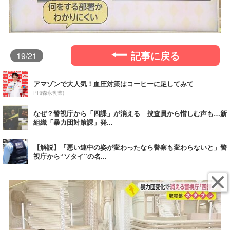
記事に戻る
19
/21
アマゾンで大人気！血圧対策はコーヒーに足してみて
PR(森永乳業)
なぜ？警視庁から「四課」が消える 捜査員から惜しむ声も…新
組織「暴力団対策課」発...
【解説】「悪い連中の姿が変わったなら警察も変わらないと」警
視庁から“ソタイ”の名...