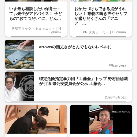
いま最も相談したい保育士・
おかたづけもできる点がうれ
てぃ先生がアドバイス！ 子ど
しい！ 動物の鳴き声やセリフ
もの“おてつだい”に、どん...
が盛りだくさんの「アニ
ア ...
PR(アタック・キュキュット｜H
ugkum)
PR(タカラトミー｜Hugkum)
arrowsの頑丈さがとんでもないレベルに
PR(arrows)
特定危険指定暴力団『工藤会』トップ 野村悟総裁
が引退 県公安委員会が公示 工藤会...
2026年8月5日