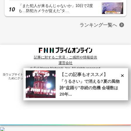
「また犯人が来るんじゃないか」10日で2度
も…防犯カメラが捉えた“タ…
ランキング一覧へ
記事に対するご意見・ご感想や情報提供
運営会社
© Fuji News Network, Inc. All rights reserved.
×
【この記事もオススメ】
当ウェブサイトでは、ユーザのニーズ・興味・関⼼に合致したコンテンツや広告配信を提供する
ためにクッキーを使⽤しています。詳細は、
プライバシーポリシー
をご確認ください。
「うるさい」で消える?夏の風物
詩“盆踊り”存続の危機 会場数は
20年...