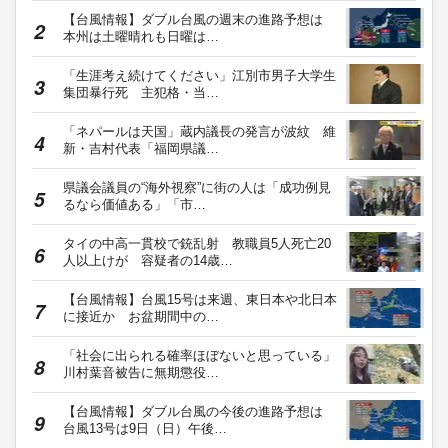
【台風情報】ダブル台風の週末の進路予想は
本州は土曜晴れも日曜は…
「生涯考え続けてください」江別市男子大学生
集団暴行死 主犯格・当…
「ネパールは天国」蔵内議長の発言が波紋 維
新・吉村代表「福岡県議…
県議会議員の“海外視察”に街の人は「成功例見
るなら価値ある」「市…
タイの中高一貫校で銃乱射 教職員5人死亡20
人以上けが 容疑者の14歳…
【台風情報】台風15号は来週、東日本や北日本
に接近か お盆期間中の…
「社会に出られる確率ほぼないと思っている」
川村葉音被告に無期懲役…
【台風情報】ダブル台風の今後の進路予想は
台風13号は9日（日）午後…