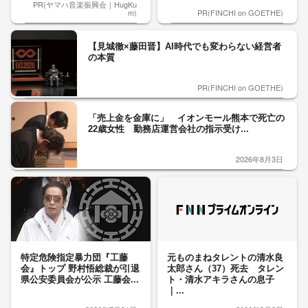
PR(ヤマハ音楽振興会｜HugKu
m)
PR(FINCHI on GOETHE)
【見城徹×藤田晋】AI時代でも変わらない経営者
の本質
PR(FINCHI on GOETHE)
「売上金を金庫に」 イオンモール熊本で死亡の
22歳女性 勤務店運営会社の指示受け...
2026年8月3日
特定危険指定暴力団『工藤
元ものまねタレントの清水良
会』トップ 野村悟総裁が引退
太郎さん（37）死去 タレン
県公安委員会が公示 工藤会...
ト・清水アキラさんの息子
｜...