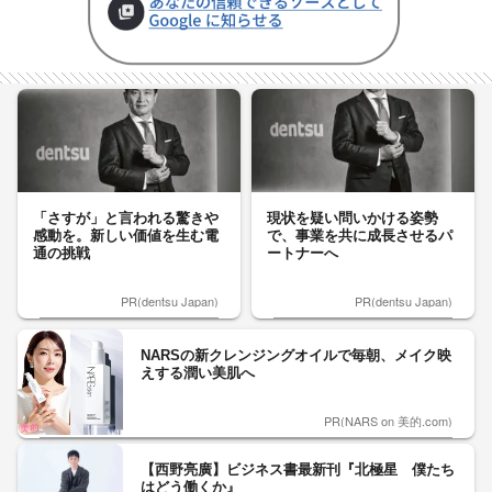
「さすが」と言われる驚きや
現状を疑い問いかける姿勢
感動を。新しい価値を生む電
で、事業を共に成長させるパ
通の挑戦
ートナーへ
PR(dentsu Japan)
PR(dentsu Japan)
NARSの新クレンジングオイルで毎朝、メイク映
えする潤い美肌へ
PR(NARS on 美的.com)
【西野亮廣】ビジネス書最新刊『北極星 僕たち
はどう働くか』