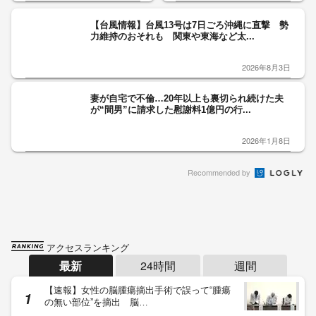
【台風情報】台風13号は7日ごろ沖縄に直撃 勢
力維持のおそれも 関東や東海など太...
2026年8月3日
妻が自宅で不倫…20年以上も裏切られ続けた夫
が“間男”に請求した慰謝料1億円の行...
2026年1月8日
Recommended by
アクセスランキング
最新
24時間
週間
【速報】女性の脳腫瘍摘出手術で誤って“腫瘍
の無い部位”を摘出 脳…