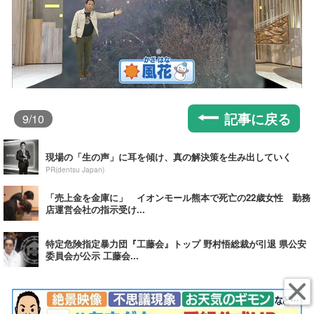
記事に戻る
9
/10
現場の「生の声」に耳を傾け、真の解決策を生み出していく
PR(dentsu Japan)
「売上金を金庫に」 イオンモール熊本で死亡の22歳女性 勤務
店運営会社の指示受け...
特定危険指定暴力団『工藤会』トップ 野村悟総裁が引退 県公安
委員会が公示 工藤会...