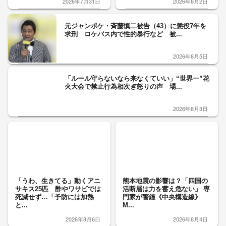
2026年7月31日
2026年8月2日
元ジャンポケ・斉藤慎二被告（43）に懲役7年を
求刑 ロケバス内で性的暴行など 被...
2026年8月5日
「ルール守らないなら来なくていい」“世界一”花
火大会で禁止行為相次ぎ怒りの声 場...
2026年8月3日
「うわ、生きてる」動くアニ
熊本地震の影響は？「四国の
サキス25匹 酢やワサビでは
活断層は力を蓄え危ない」 専
死滅せず…「予防には加熱
門家が警鐘《中央構造線》
と...
M...
2026年8月6日
2026年8月4日