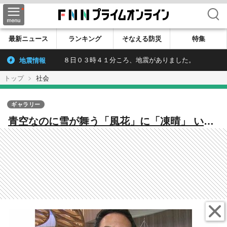
検索
最新ニュース
ランキング
そなえる防災
特集
地震情報
８日０３時４１分ころ、地震がありました。
トップ
社会
ギャラリー
青空なのに雪が舞う「風花」に「凍晴」 いく
つ知ってる？“冬晴れ”４種類