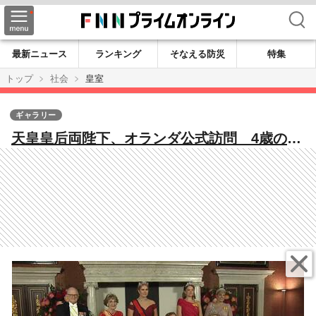
検索
最新ニュース
ランキング
そなえる防災
特集
トップ
社会
皇室
ギャラリー
天皇皇后両陛下、オランダ公式訪問 4歳の愛
子さまが遊んだ王女との再会も 国王一家と
の絆をさらに深められる