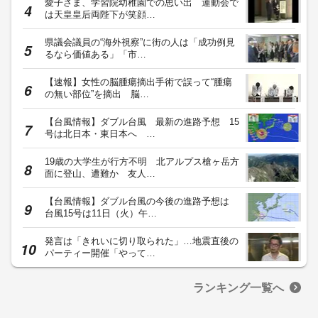
愛子さま、学習院幼稚園での思い出 運動会で
は天皇皇后両陛下が笑顔…
県議会議員の“海外視察”に街の人は「成功例見
るなら価値ある」「市…
【速報】女性の脳腫瘍摘出手術で誤って“腫瘍
の無い部位”を摘出 脳…
【台風情報】ダブル台風 最新の進路予想 15
号は北日本・東日本へ …
19歳の大学生が行方不明 北アルプス槍ヶ岳方
面に登山、遭難か 友人…
【台風情報】ダブル台風の今後の進路予想は
台風15号は11日（火）午…
発言は「きれいに切り取られた」…地震直後の
パーティー開催「やって…
ランキング一覧へ