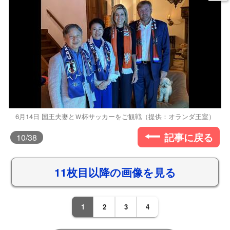
6月14日 国王夫妻とＷ杯サッカーをご観戦（提供：オランダ王室）
記事に戻る
10
/38
11枚目以降の画像を見る
1
2
3
4