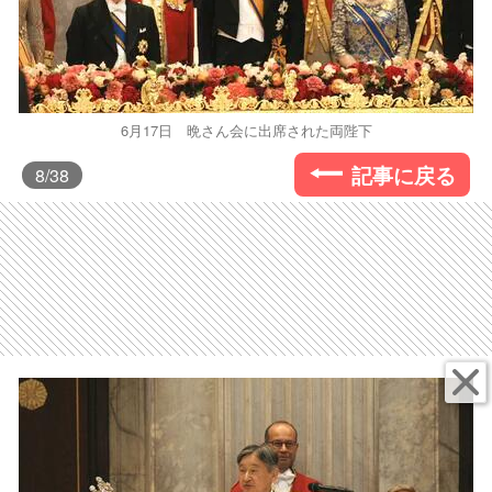
6月17日 晩さん会に出席された両陛下
記事に戻る
8
/38