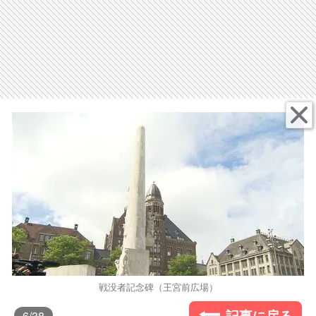
戦没者記念碑（王宮前広場）
記事に戻る
6
/38