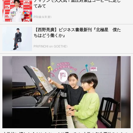
アマゾンで大人気！血圧対策はコーヒーに足し
てみて
PR(森永乳業)
【西野亮廣】ビジネス書最新刊『北極星 僕た
ちはどう働くか』
PR(FINCHI on GOETHE)