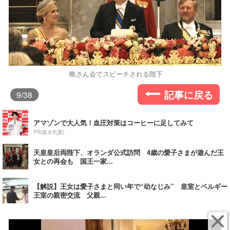
晩さん会でスピーチされる陛下
記事に戻る
9
/38
アマゾンで大人気！血圧対策はコーヒーに足してみて
PR(森永乳業)
天皇皇后両陛下、オランダ公式訪問 4歳の愛子さまが遊んだ王
女との再会も 国王一家...
【解説】王女は愛子さまと同い年で“幼なじみ” 皇室とベルギー
王室の親密交流 父親...