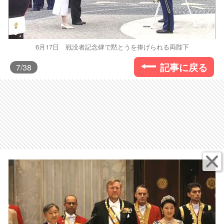
6月17日 戦没者記念碑で黙とうを捧げられる両陛下
記事に戻る
7
/38