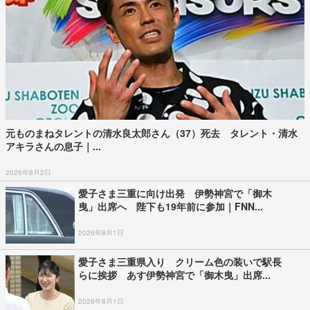
元ものまねタレントの清水良太郎さん（37）死去 タレント・清水
アキラさんの息子｜...
2026年8月2日
愛子さま三重に向け出発 伊勢神宮で「御木
曳」出席へ 陛下も19年前に参加｜FNN...
2026年8月1日
愛子さま三重県入り クリーム色の装いで駅長
らに挨拶 あす伊勢神宮で「御木曳」出席...
2026年8月1日