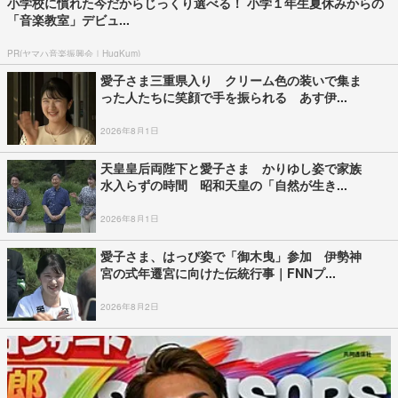
小学校に慣れた今だからじっくり選べる！ 小学１年生夏休みからの
「音楽教室」デビュ...
PR(ヤマハ音楽振興会｜HugKum)
愛子さま三重県入り クリーム色の装いで集ま
った人たちに笑顔で手を振られる あす伊...
2026年8月1日
天皇皇后両陛下と愛子さま かりゆし姿で家族
水入らずの時間 昭和天皇の「自然が生き...
2026年8月1日
愛子さま、はっぴ姿で「御木曳」参加 伊勢神
宮の式年遷宮に向けた伝統行事｜FNNプ...
2026年8月2日