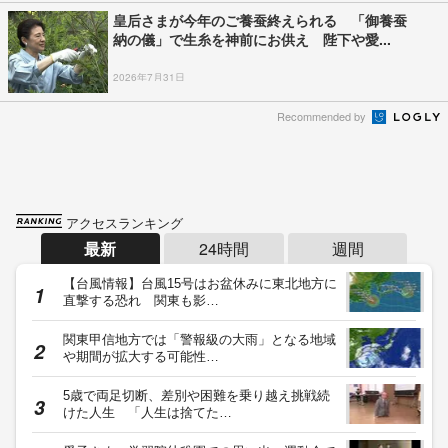
皇后さまが今年のご養蚕終えられる 「御養蚕
納の儀」で生糸を神前にお供え 陛下や愛...
2026年7月31日
Recommended by
アクセスランキング
最新
24時間
週間
【台風情報】台風15号はお盆休みに東北地方に
直撃する恐れ 関東も影…
関東甲信地方では「警報級の大雨」となる地域
や期間が拡大する可能性…
5歳で両足切断、差別や困難を乗り越え挑戦続
けた人生 「人生は捨てた…