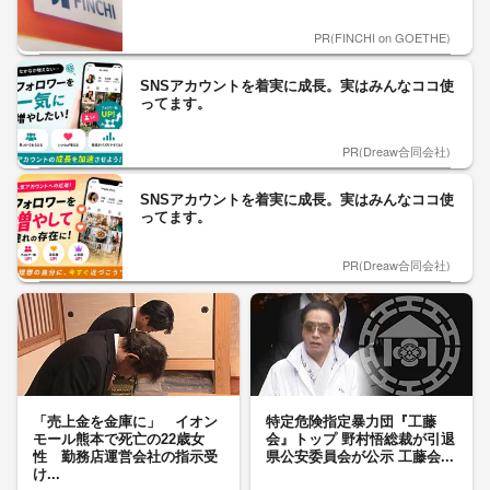
PR(FINCHI on GOETHE)
SNSアカウントを着実に成長。実はみんなココ使
ってます。
PR(Dreaw合同会社)
SNSアカウントを着実に成長。実はみんなココ使
ってます。
PR(Dreaw合同会社)
「売上金を金庫に」 イオン
特定危険指定暴力団『工藤
モール熊本で死亡の22歳女
会』トップ 野村悟総裁が引退
性 勤務店運営会社の指示受
県公安委員会が公示 工藤会...
け...