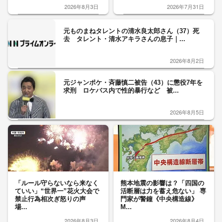
2026年8月3日
2026年7月31日
元ものまねタレントの清水良太郎さん（37）死
去 タレント・清水アキラさんの息子｜...
2026年8月2日
元ジャンポケ・斉藤慎二被告（43）に懲役7年を
求刑 ロケバス内で性的暴行など 被...
2026年8月5日
「ルール守らないなら来なく
熊本地震の影響は？「四国の
ていい」“世界一”花火大会で
活断層は力を蓄え危ない」 専
禁止行為相次ぎ怒りの声
門家が警鐘《中央構造線》
場...
M...
2026年8月3日
2026年8月4日