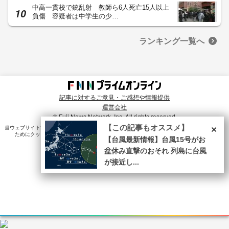
中高一貫校で銃乱射 教師ら6人死亡15人以上
負傷 容疑者は中学生の少…
ランキング一覧へ
記事に対するご意見・ご感想や情報提供
運営会社
© Fuji News Network, Inc. All rights reserved.
×
【この記事もオススメ】
当ウェブサイトでは、ユーザのニーズ・興味・関⼼に合致したコンテンツや広告配信を提供する
ためにクッキーを使⽤しています。詳細は、
プライバシーポリシー
をご確認ください。
【台風最新情報】台風15号がお
盆休み直撃のおそれ 列島に台風
が接近し...