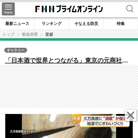
検索
最新ニュース
ランキング
そなえる防災
特集
トップ
都道府県
愛媛
ギャラリー
「日本酒で世界とつながる」東京の元商社マ
ンが山間のまちで酒造りに挑む理由【愛媛
発】