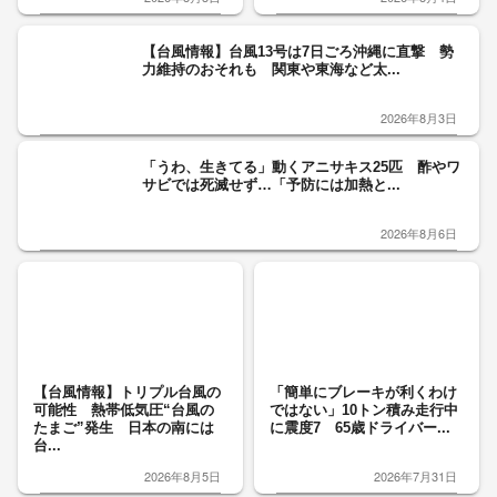
【台風情報】台風13号は7日ごろ沖縄に直撃 勢
力維持のおそれも 関東や東海など太...
2026年8月3日
「うわ、生きてる」動くアニサキス25匹 酢やワ
サビでは死滅せず…「予防には加熱と...
2026年8月6日
【台風情報】トリプル台風の
「簡単にブレーキが利くわけ
可能性 熱帯低気圧“台風の
ではない」10トン積み走行中
たまご”発生 日本の南には
に震度7 65歳ドライバー...
台...
2026年8月5日
2026年7月31日