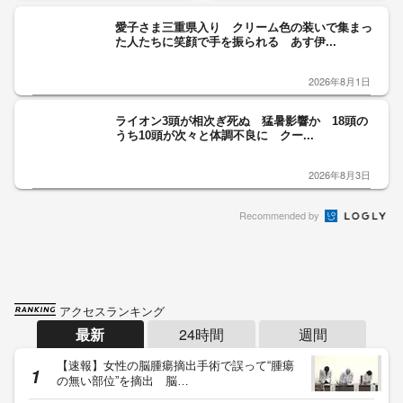
愛子さま三重県入り クリーム色の装いで集まっ
た人たちに笑顔で手を振られる あす伊...
2026年8月1日
ライオン3頭が相次ぎ死ぬ 猛暑影響か 18頭の
うち10頭が次々と体調不良に クー...
2026年8月3日
Recommended by
アクセスランキング
最新
24時間
週間
【速報】女性の脳腫瘍摘出手術で誤って“腫瘍
の無い部位”を摘出 脳…