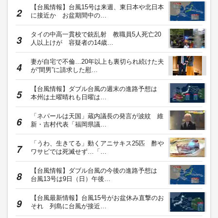
【台風情報】台風15号は来週、東日本や北日本
に接近か お盆期間中の…
タイの中高一貫校で銃乱射 教職員5人死亡20
人以上けが 容疑者の14歳…
妻が自宅で不倫…20年以上も裏切られ続けた夫
が“間男”に請求した慰…
【台風情報】ダブル台風の週末の進路予想は
本州は土曜晴れも日曜は…
「ネパールは天国」蔵内議長の発言が波紋 維
新・吉村代表「福岡県議…
「うわ、生きてる」動くアニサキス25匹 酢や
ワサビでは死滅せず…「…
【台風情報】ダブル台風の今後の進路予想は
台風13号は9日（日）午後…
【台風最新情報】台風15号がお盆休み直撃のお
それ 列島に台風が接近…