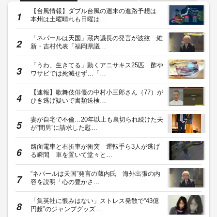
【台風情報】ダブル台風の週末の進路予想は
本州は土曜晴れも日曜は…
「ネパールは天国」蔵内議長の発言が波紋 維
新・吉村代表「福岡県議…
「うわ、生きてる」動くアニサキス25匹 酢や
ワサビでは死滅せず…「…
【速報】歌舞伎俳優の中村小三郎さん（77）が
ひき逃げ疑いで書類送検…
妻が自宅で不倫…20年以上も裏切られ続けた夫
が“間男”に請求した慰…
路面電車と右折車が衝突 運転手ら3人が逃げ
る瞬間 車を置いて堂々と…
“ネパールは天国”発言の蔵内氏 海外出張の内
容を説明「心の豊かさ…
「集英社に恨みはない」ストレス発散で“43億
円超”のジャンプグッズ…