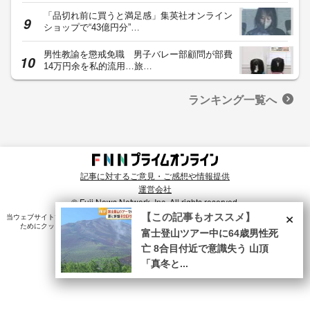
「品切れ前に買うと満足感」集英社オンライン
ショップで“43億円分”…
男性教諭を懲戒免職 男子バレー部顧問が部費
14万円余を私的流用…旅…
ランキング一覧へ
記事に対するご意見・ご感想や情報提供
運営会社
© Fuji News Network, Inc. All rights reserved.
×
【この記事もオススメ】
当ウェブサイトでは、ユーザのニーズ・興味・関⼼に合致したコンテンツや広告配信を提供する
ためにクッキーを使⽤しています。詳細は、
プライバシーポリシー
をご確認ください。
富士登山ツアー中に64歳男性死
亡 8合目付近で意識失う 山頂
「真冬と...