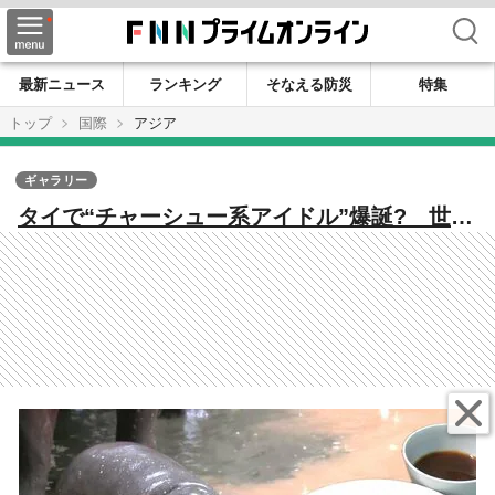
検索
最新ニュース
ランキング
そなえる防災
特集
トップ
国際
アジア
ギャラリー
タイで“チャーシュー系アイドル”爆誕? 世界
を沸かせたコビトカバ「ムーデン」の姪「ム
ーデーン」がかわいすぎた!