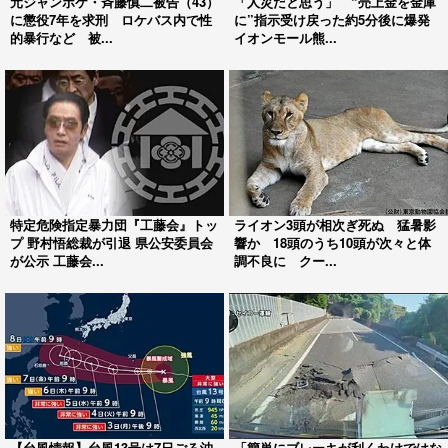
元ジャンポケ・斉藤慎二被告（43）
「人災だと思う」 “売上金を金庫
に懲役7年を求刑 ロケバス内で性
に”指示受け戻った約5分後に爆発
的暴行など 被...
イオンモール熊...
特定危険指定暴力団『工藤会』トッ
ライオン3頭が相次ぎ死ぬ 猛暑影
プ 野村悟総裁が引退 県公安委員会
響か 18頭のうち10頭が次々と体
が公示 工藤会...
調不良に クー...
【台風情報】台風13号は7日ごろ沖
「簡単にブレーキが利くわけではな