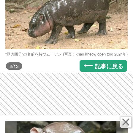
“豚肉団子”の名前を持つムーデン (写真：khao kheow open zoo 2024年)
記事に戻る
2
/13