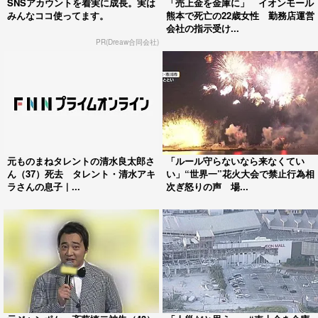
SNSアカウントを着実に成長。実は
「売上金を金庫に」 イオンモール
みんなココ使ってます。
熊本で死亡の22歳女性 勤務店運営
会社の指示受け...
PR(Dreaw合同会社)
元ものまねタレントの清水良太郎さ
「ルール守らないなら来なくてい
ん（37）死去 タレント・清水アキ
い」“世界一”花火大会で禁止行為相
ラさんの息子｜...
次ぎ怒りの声 場...