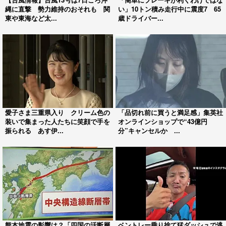
縄に直撃 勢力維持のおそれも 関
い」10トン積み走行中に震度7 65
東や東海など太...
歳ドライバー...
愛子さま三重県入り クリーム色の
「品切れ前に買うと満足感」集英社
装いで集まった人たちに笑顔で手を
オンラインショップで“43億円
振られる あす伊...
分”キャンセルか ...
熊本地震の影響は？「四国の活断層
ベントレー乗り捨て猛ダッシュで逃