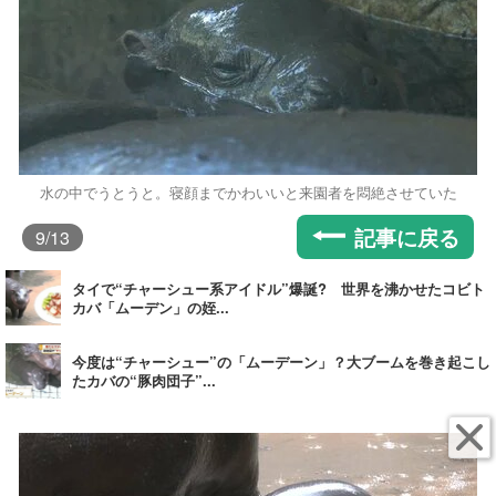
水の中でうとうと。寝顔までかわいいと来園者を悶絶させていた
記事に戻る
9
/13
タイで“チャーシュー系アイドル”爆誕? 世界を沸かせたコビト
カバ「ムーデン」の姪...
今度は“チャーシュー”の「ムーデーン」？大ブームを巻き起こし
たカバの“豚肉団子”...