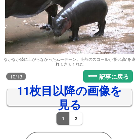
なかなか陸に上がらなかったムーデーン。突然のスコールが“撮れ高”を連
れてきてくれた
記事に戻る
10
/13
11枚目以降の画像を
見る
1
2