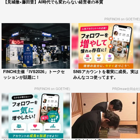
【見城徹×藤田晋】AI時代でも変わらない経営者の本質
PR(FINCHI on GOETHE)
FINCHI主催「IVS2026」トークセ
SNSアカウントを着実に成長。実は
ッションが話題に！
みんなココ使ってます。
PR(FINCHI on GOETHE)
PR(Dreaw合同会社)