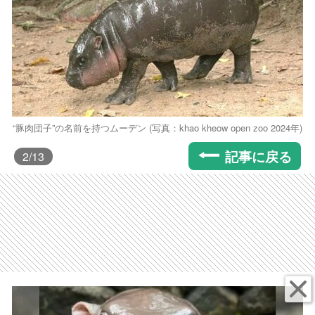
“豚肉団子”の名前を持つムーデン (写真：khao kheow open zoo 2024年)
記事に戻る
2
/13