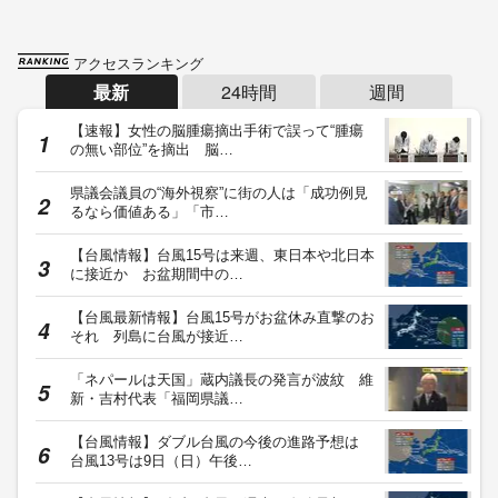
アクセスランキング
最新
24時間
週間
【速報】女性の脳腫瘍摘出手術で誤って“腫瘍
の無い部位”を摘出 脳…
県議会議員の“海外視察”に街の人は「成功例見
るなら価値ある」「市…
【台風情報】台風15号は来週、東日本や北日本
に接近か お盆期間中の…
【台風最新情報】台風15号がお盆休み直撃のお
それ 列島に台風が接近…
「ネパールは天国」蔵内議長の発言が波紋 維
新・吉村代表「福岡県議…
【台風情報】ダブル台風の今後の進路予想は
台風13号は9日（日）午後…