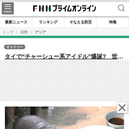
検索
最新ニュース
ランキング
そなえる防災
特集
トップ
国際
アジア
ギャラリー
タイで“チャーシュー系アイドル”爆誕? 世界
を沸かせたコビトカバ「ムーデン」の姪「ム
ーデーン」がかわいすぎた!