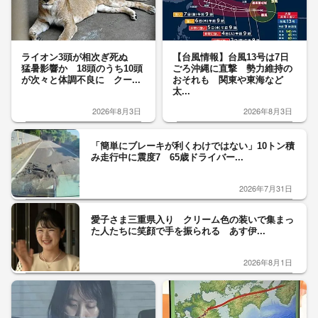
ライオン3頭が相次ぎ死ぬ
【台風情報】台風13号は7日
猛暑影響か 18頭のうち10頭
ごろ沖縄に直撃 勢力維持の
が次々と体調不良に クー...
おそれも 関東や東海など
太...
2026年8月3日
2026年8月3日
「簡単にブレーキが利くわけではない」10トン積
み走行中に震度7 65歳ドライバー...
2026年7月31日
愛子さま三重県入り クリーム色の装いで集まっ
た人たちに笑顔で手を振られる あす伊...
2026年8月1日