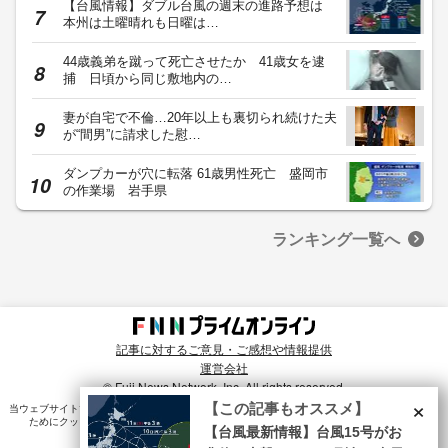
【台風情報】ダブル台風の週末の進路予想は
本州は土曜晴れも日曜は…
44歳義弟を蹴って死亡させたか 41歳女を逮
捕 日頃から同じ敷地内の…
妻が自宅で不倫…20年以上も裏切られ続けた夫
が“間男”に請求した慰…
ダンプカーが穴に転落 61歳男性死亡 盛岡市
の作業場 岩手県
ランキング一覧へ
記事に対するご意見・ご感想や情報提供
運営会社
© Fuji News Network, Inc. All rights reserved.
×
【この記事もオススメ】
当ウェブサイトでは、ユーザのニーズ・興味・関⼼に合致したコンテンツや広告配信を提供する
ためにクッキーを使⽤しています。詳細は、
プライバシーポリシー
をご確認ください。
【台風最新情報】台風15号がお