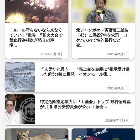
「ルール守らないなら来なく
元ジャンポケ・斉藤慎二被告
ていい」“世界一”花火大会で
（43）に懲役7年を求刑 ロ
禁止行為相次ぎ怒りの声
ケバス内で性的暴行など
場...
被...
2026年8月3日
2026年8月5日
「人災だと思う」 “売上金を金庫に”指示受け戻
った約5分後に爆発 イオンモール熊...
2026年8月3日
特定危険指定暴力団『工藤会』トップ 野村悟総裁
が引退 県公安委員会が公示 工藤会...
2026年7月31日