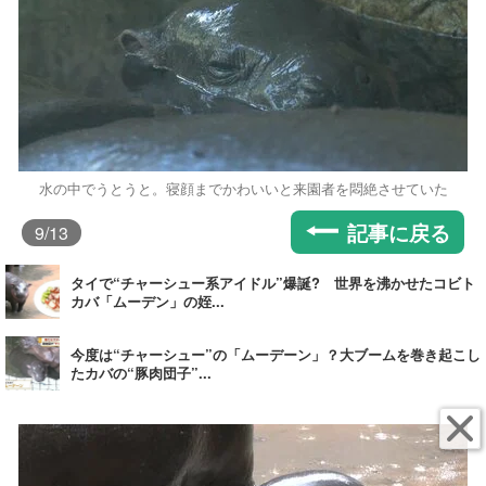
水の中でうとうと。寝顔までかわいいと来園者を悶絶させていた
記事に戻る
9
/13
タイで“チャーシュー系アイドル”爆誕? 世界を沸かせたコビト
カバ「ムーデン」の姪...
今度は“チャーシュー”の「ムーデーン」？大ブームを巻き起こし
たカバの“豚肉団子”...