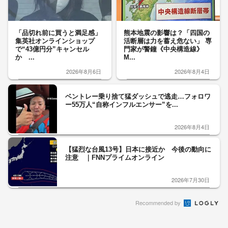
「品切れ前に買うと満足感」
熊本地震の影響は？「四国の
集英社オンラインショップ
活断層は力を蓄え危ない」 専
で“43億円分”キャンセル
門家が警鐘《中央構造線》
か ...
M...
2026年8月6日
2026年8月4日
ベントレー乗り捨て猛ダッシュで逃走…フォロワ
ー55万人“自称インフルエンサー”を...
2026年8月4日
【猛烈な台風13号】日本に接近か 今後の動向に
注意 ｜FNNプライムオンライン
2026年7月30日
Recommended by