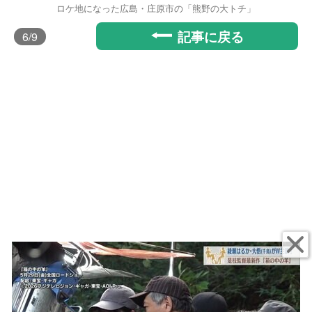
ロケ地になった広島・庄原市の「熊野の大トチ」
記事に戻る
6
/9