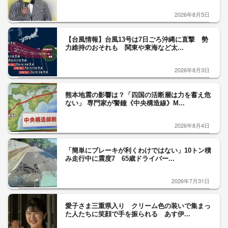
2026年8月5日
【台風情報】台風13号は7日ごろ沖縄に直撃 勢
力維持のおそれも 関東や東海など太...
2026年8月3日
熊本地震の影響は？「四国の活断層は力を蓄え危
ない」 専門家が警鐘《中央構造線》M...
2026年8月4日
「簡単にブレーキが利くわけではない」10トン積
み走行中に震度7 65歳ドライバー...
2026年7月31日
愛子さま三重県入り クリーム色の装いで集まっ
た人たちに笑顔で手を振られる あす伊...