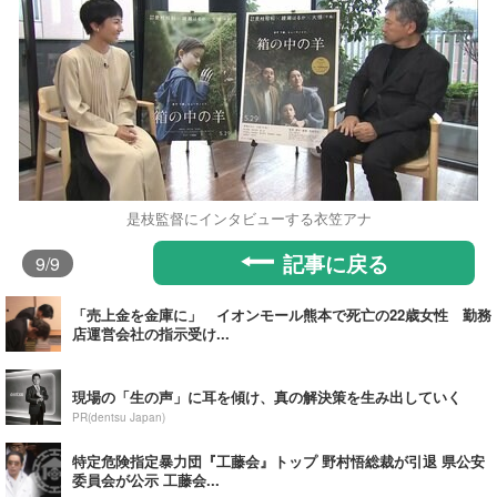
是枝監督にインタビューする衣笠アナ
記事に戻る
9
/9
「売上金を金庫に」 イオンモール熊本で死亡の22歳女性 勤務
店運営会社の指示受け...
現場の「生の声」に耳を傾け、真の解決策を生み出していく
PR(dentsu Japan)
特定危険指定暴力団『工藤会』トップ 野村悟総裁が引退 県公安
委員会が公示 工藤会...