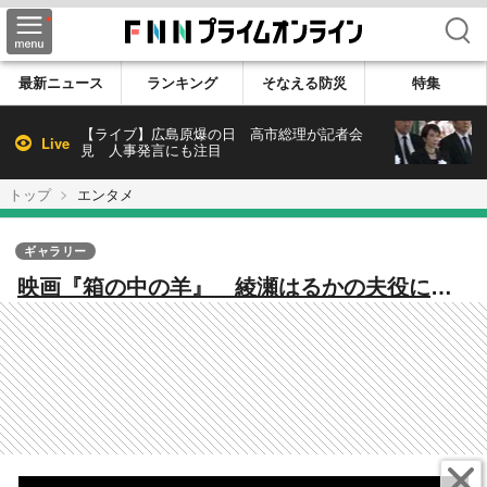
検索
最新ニュース
ランキング
そなえる防災
特集
【ライブ】広島原爆の日 高市総理が記者会
Live
見 人事発言にも注目
トップ
エンタメ
ギャラリー
映画『箱の中の羊』 綾瀬はるかの夫役にな
ぜ千鳥・大悟？ 是枝監督が明かすキャステ
ィング理由 広島ロケの裏話も