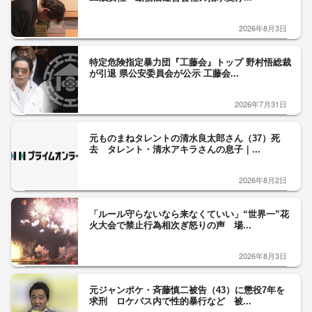
2026年8月3日
特定危険指定暴力団『工藤会』トップ 野村悟総裁
が引退 県公安委員会が公示 工藤会...
2026年7月31日
元ものまねタレントの清水良太郎さん（37）死
去 タレント・清水アキラさんの息子｜...
2026年8月2日
「ルール守らないなら来なくていい」“世界一”花
火大会で禁止行為相次ぎ怒りの声 場...
2026年8月3日
元ジャンポケ・斉藤慎二被告（43）に懲役7年を
求刑 ロケバス内で性的暴行など 被...