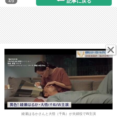
記事に戻る
4
/9
綾瀬はるかさんと大悟（千鳥）が夫婦役でW主演