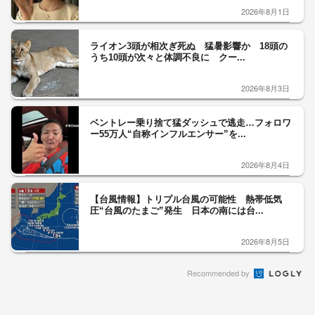
2026年8月1日
ライオン3頭が相次ぎ死ぬ 猛暑影響か 18頭の
うち10頭が次々と体調不良に クー...
2026年8月3日
ベントレー乗り捨て猛ダッシュで逃走…フォロワ
ー55万人“自称インフルエンサー”を...
2026年8月4日
【台風情報】トリプル台風の可能性 熱帯低気
圧“台風のたまご”発生 日本の南には台...
2026年8月5日
Recommended by