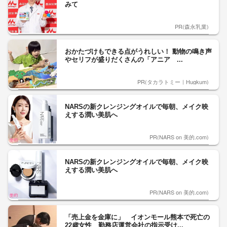
みて
PR(森永乳業)
おかたづけもできる点がうれしい！ 動物の鳴き声
やセリフが盛りだくさんの「アニア ...
PR(タカラトミー｜Hugkum)
NARSの新クレンジングオイルで毎朝、メイク映
えする潤い美肌へ
PR(NARS on 美的.com)
NARSの新クレンジングオイルで毎朝、メイク映
えする潤い美肌へ
PR(NARS on 美的.com)
「売上金を金庫に」 イオンモール熊本で死亡の
22歳女性 勤務店運営会社の指示受け...