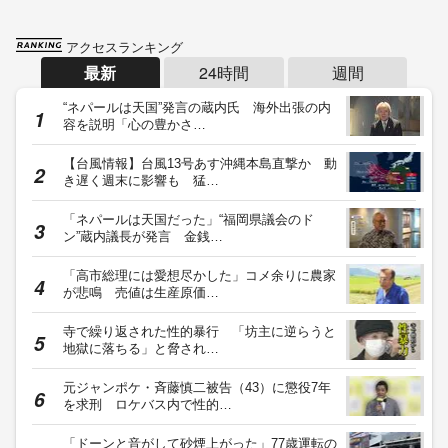
アクセスランキング
最新
24時間
週間
“ネパールは天国”発言の蔵内氏 海外出張の内
容を説明「心の豊かさ…
【台風情報】台風13号あす沖縄本島直撃か 動
き遅く週末に影響も 猛…
「ネパールは天国だった」“福岡県議会のド
ン”蔵内議長が発言 金銭…
「高市総理には愛想尽かした」コメ余りに農家
が悲鳴 売値は生産原価…
寺で繰り返された性的暴行 「坊主に逆らうと
地獄に落ちる」と脅され…
元ジャンポケ・斉藤慎二被告（43）に懲役7年
を求刑 ロケバス内で性的…
「ドーンと音がして砂煙上がった」77歳運転の