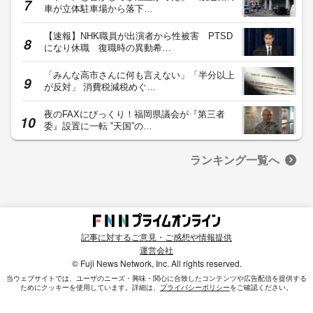
車が立体駐車場から落下…
【速報】NHK職員が出演者から性被害 PTSD
になり休職 復職時の異動希…
「みんな高市さんに何も言えない」「半分以上
が反対」 消費税減税めぐ…
夜のFAXにびっくり！福岡県議会が『第三者
委』設置に一転 ‟天国”の…
ランキング一覧へ
記事に対するご意見・ご感想や情報提供
運営会社
© Fuji News Network, Inc. All rights reserved.
当ウェブサイトでは、ユーザのニーズ・興味・関⼼に合致したコンテンツや広告配信を提供する
ためにクッキーを使⽤しています。詳細は、
プライバシーポリシー
をご確認ください。