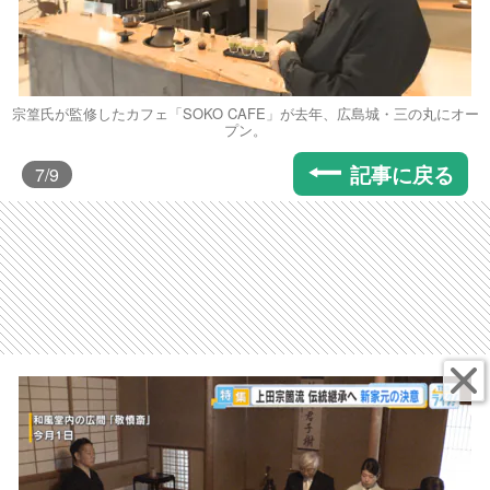
宗篁氏が監修したカフェ「SOKO CAFE」が去年、広島城・三の丸にオー
プン。
記事に戻る
7
/9