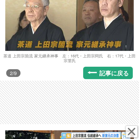
茶道 上田宗箇流 家元継承神事 左：16代・上田宗冏氏 右：17代・上田
宗篁氏
記事に戻る
2
/9