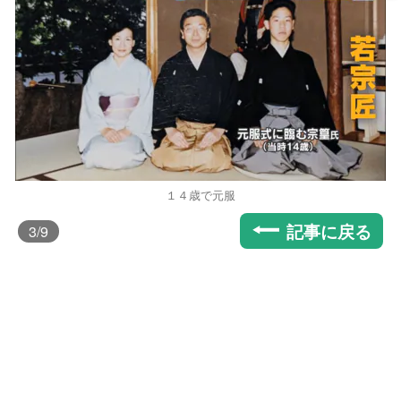
１４歳で元服
記事に戻る
3
/9