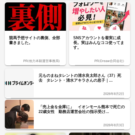
競馬予想サイトの裏側、全部
SNSアカウントを着実に成
書きました。
長。実はみんなココ使ってま
す。
PR(他力本願運営事務局)
PR(Dreaw合同会社)
元ものまねタレントの清水良太郎さん（37）死
去 タレント・清水アキラさんの息子｜...
2026年8月2日
「売上金を金庫に」 イオンモール熊本で死亡の
22歳女性 勤務店運営会社の指示受け...
2026年8月3日