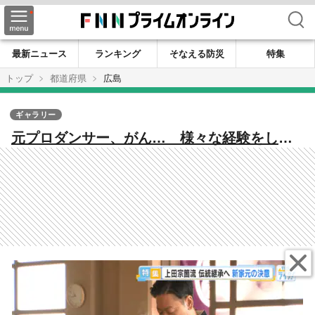
検索
最新ニュース
ランキング
そなえる防災
特集
トップ
都道府県
広島
ギャラリー
元プロダンサー、がん… 様々な経験をした
新家元の挑戦【広島発】