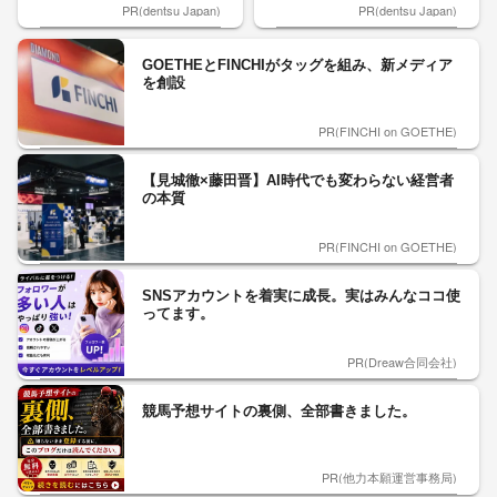
PR(dentsu Japan)
PR(dentsu Japan)
GOETHEとFINCHIがタッグを組み、新メディア
を創設
PR(FINCHI on GOETHE)
【見城徹×藤田晋】AI時代でも変わらない経営者
の本質
PR(FINCHI on GOETHE)
SNSアカウントを着実に成長。実はみんなココ使
ってます。
PR(Dreaw合同会社)
競馬予想サイトの裏側、全部書きました。
PR(他力本願運営事務局)