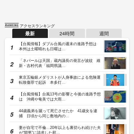
アクセスランキング
最新
24時間
週間
【台風情報】ダブル台風の週末の進路予想は
本州は土曜晴れも日曜は…
「ネパールは天国」蔵内議長の発言が波紋 維
新・吉村代表「福岡県議…
東京五輪銀メダリストが人身事故による危険運
転致傷罪で起訴 本多灯…
【台風情報】台風13号の影響と今後の進路予想
は 沖縄や奄美では大雨…
44歳義弟を蹴って死亡させたか 41歳女を逮
捕 日頃から同じ敷地内の…
妻が自宅で不倫…20年以上も裏切られ続けた夫
が“間男”に請求した慰…