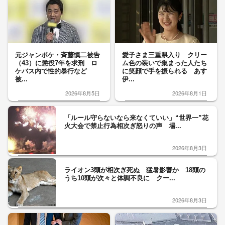
元ジャンポケ・斉藤慎二被告
愛子さま三重県入り クリー
（43）に懲役7年を求刑 ロ
ム色の装いで集まった人たち
ケバス内で性的暴行など
に笑顔で手を振られる あす
被...
伊...
2026年8月5日
2026年8月1日
「ルール守らないなら来なくていい」“世界一”花
火大会で禁止行為相次ぎ怒りの声 場...
2026年8月3日
ライオン3頭が相次ぎ死ぬ 猛暑影響か 18頭の
うち10頭が次々と体調不良に クー...
2026年8月3日