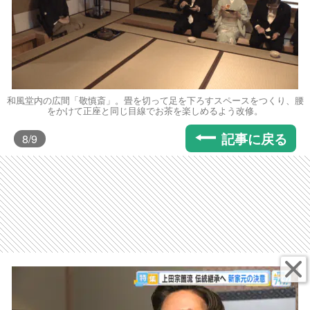
和風堂内の広間「敬慎斎」。畳を切って足を下ろすスペースをつくり、腰
をかけて正座と同じ目線でお茶を楽しめるよう改修。
記事に戻る
8
/9