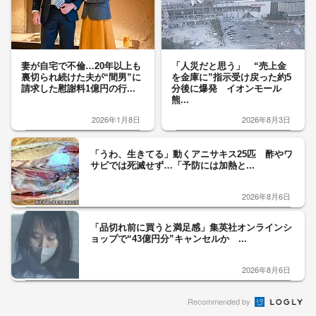
妻が自宅で不倫…20年以上も
「人災だと思う」 “売上金
裏切られ続けた夫が“間男”に
を金庫に”指示受け戻った約5
請求した慰謝料1億円の行...
分後に爆発 イオンモール
熊...
2026年1月8日
2026年8月3日
「うわ、生きてる」動くアニサキス25匹 酢やワ
サビでは死滅せず…「予防には加熱と...
2026年8月6日
「品切れ前に買うと満足感」集英社オンラインシ
ョップで“43億円分”キャンセルか ...
2026年8月6日
Recommended by