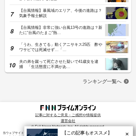
【台風情報】暴風域のエリア、今後の進路は？
気象予報士解説
【台風情報】非常に強い台風13号の進路は？新
たに“台風のたまご”熱…
「うわ、生きてる」動くアニサキス25匹 酢や
ワサビでは死滅せず…「…
夫の弟を蹴って死亡させた疑いで41歳女を逮
捕 「生活態度に不満があ…
ランキング一覧へ
記事に対するご意見・ご感想や情報提供
運営会社
© Fuji News Network, Inc. All rights reserved.
×
【この記事もオススメ】
当ウェブサイトでは、ユーザのニーズ・興味・関⼼に合致したコンテンツや広告配信を提供する