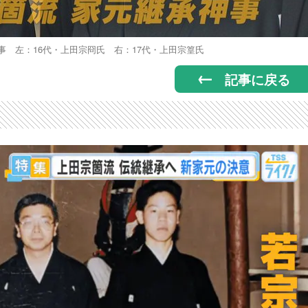
事 左：16代・上田宗冏氏 右：17代・上田宗篁氏
記事に戻る