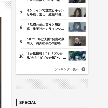
ジャンプグッズ…
オンラインで注文とキャン
セル繰り返し 総額43億円
か「品切れ前に購…
「品切れ前に買うと満足
感」集英社オンラインショ
ップで“43億円分”…
“ネパールは天国”発言の蔵
内氏 海外出張の内容を説
明「心の豊かさ…
【台風情報】“トリプル台
風”から“ダブル台風”へ 13
号、15号とも…
ランキング一覧へ
SPECIAL