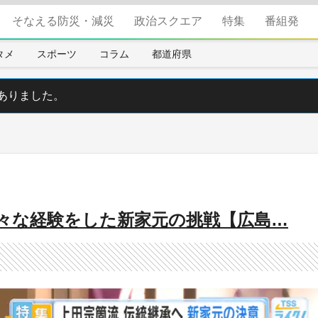
そなえる防災・減災
政治スクエア
特集
番組発
タメ
スポーツ
コラム
都道府県
ありました。
々な経験をした新家元の挑戦【広島…