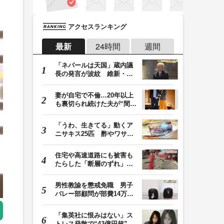
アクセスランキング
最新
24時間
週間
「ネパールは天国」蔵内議
長の発言が波紋 維新・吉
村代表「福岡県議…
妻が自宅で不倫…20年以上
も裏切られ続けた夫が“間
男”に請求した慰…
「うわ、生きてる」動くア
ニサキス25匹 酢やワサビ
では死滅せず…「…
住宅や高速道路にも被害も
たらした「断層のずれ」
地表に現れた日奈…
男性教諭を懲戒免職 男子
バレー部顧問が部費14万円
余を私的流用…旅…
「集英社に恨みはない」ス
トレス発散で“43億円超”の