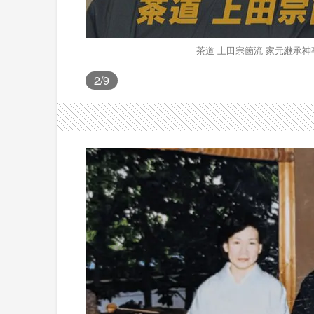
茶道 上田宗箇流 家元継承神
2
/9