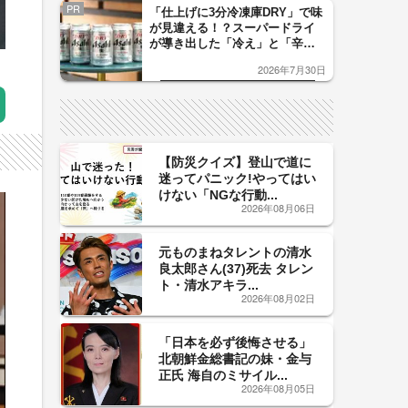
PR
「仕上げに3分冷凍庫DRY」で味
が見違える！？スーパードライ
が導き出した「冷え」と「辛
口」のおいしい関係 青く変化
2026年7月30日
した「辛口カーブ」が飲み頃の
サイン！
【防災クイズ】登山で道に
迷ってパニック!やってはい
けない「NGな行動...
2026年08月06日
元ものまねタレントの清水
良太郎さん(37)死去 タレン
ト・清水アキラ...
2026年08月02日
「日本を必ず後悔させる」
北朝鮮金総書記の妹・金与
正氏 海自のミサイル...
2026年08月05日