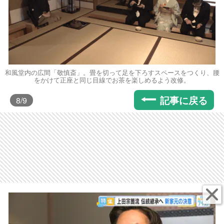
和風堂内の広間「敬慎斎」。畳を切って足を下ろすスペースをつくり、腰
をかけて正座と同じ目線でお茶を楽しめるよう改修。
記事に戻る
8
/9