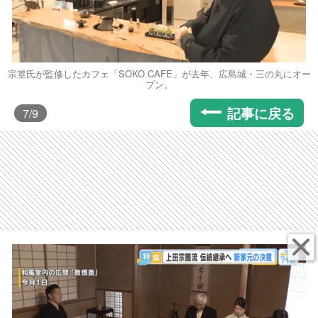
宗篁氏が監修したカフェ「SOKO CAFE」が去年、広島城・三の丸にオー
プン。
記事に戻る
7
/9