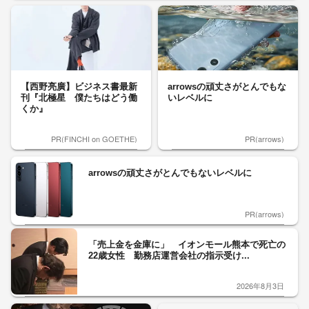
【西野亮廣】ビジネス書最新
arrowsの頑丈さがとんでもな
刊『北極星 僕たちはどう働
いレベルに
くか』
PR(FINCHI on GOETHE)
PR(arrows)
arrowsの頑丈さがとんでもないレベルに
PR(arrows)
「売上金を金庫に」 イオンモール熊本で死亡の
22歳女性 勤務店運営会社の指示受け...
2026年8月3日