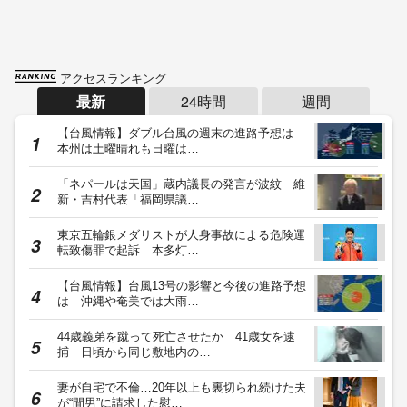
アクセスランキング
最新
24時間
週間
【台風情報】ダブル台風の週末の進路予想は
本州は土曜晴れも日曜は…
「ネパールは天国」蔵内議長の発言が波紋 維
新・吉村代表「福岡県議…
東京五輪銀メダリストが人身事故による危険運
転致傷罪で起訴 本多灯…
【台風情報】台風13号の影響と今後の進路予想
は 沖縄や奄美では大雨…
44歳義弟を蹴って死亡させたか 41歳女を逮
捕 日頃から同じ敷地内の…
妻が自宅で不倫…20年以上も裏切られ続けた夫
が“間男”に請求した慰…