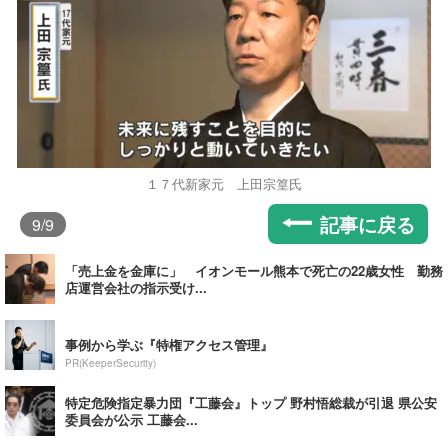
１７代新家元 上田宗篁氏
記事に戻る
9
/9
「売上金を金庫に」 イオンモール熊本で死亡の22歳女性 勤務
店運営会社の指示受け...
事例から学ぶ『特権アクセス管理』
PR(KeeperSecurity)
特定危険指定暴力団『工藤会』トップ 野村悟総裁が引退 県公安
委員会が公示 工藤会...