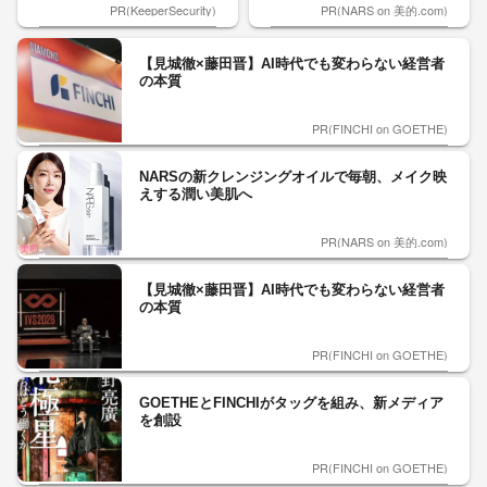
PR(KeeperSecurity)
PR(NARS on 美的.com)
【見城徹×藤田晋】AI時代でも変わらない経営者
の本質
PR(FINCHI on GOETHE)
NARSの新クレンジングオイルで毎朝、メイク映
えする潤い美肌へ
PR(NARS on 美的.com)
【見城徹×藤田晋】AI時代でも変わらない経営者
の本質
PR(FINCHI on GOETHE)
GOETHEとFINCHIがタッグを組み、新メディア
を創設
PR(FINCHI on GOETHE)