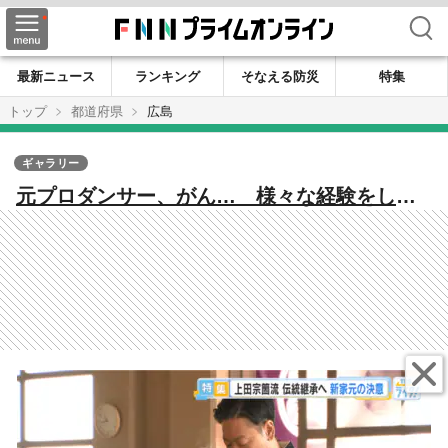
検索
最新ニュース
ランキング
そなえる防災
特集
トップ
都道府県
広島
ギャラリー
元プロダンサー、がん… 様々な経験をした
新家元の挑戦【広島発】