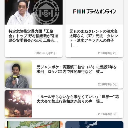
特定危険指定暴力団『工藤
元ものまねタレントの清水良
会』トップ 野村悟総裁が引退
太郎さん（37）死去 タレン
県公安委員会が公示 工藤会...
ト・清水アキラさんの息子
｜...
2026年7月31日
2026年8月2日
元ジャンポケ・斉藤慎二被告（43）に懲役7年を
求刑 ロケバス内で性的暴行など 被...
2026年8月5日
「ルール守らないなら来なくていい」“世界一”花
火大会で禁止行為相次ぎ怒りの声 場...
2026年8月3日