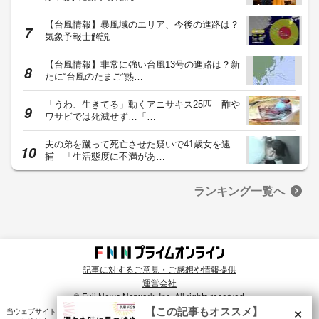
【台風情報】暴風域のエリア、今後の進路は？
気象予報士解説
【台風情報】非常に強い台風13号の進路は？新
たに“台風のたまご”熱…
「うわ、生きてる」動くアニサキス25匹 酢や
ワサビでは死滅せず…「…
夫の弟を蹴って死亡させた疑いで41歳女を逮
捕 「生活態度に不満があ…
ランキング一覧へ
記事に対するご意見・ご感想や情報提供
運営会社
© Fuji News Network, Inc. All rights reserved.
×
【この記事もオススメ】
当ウェブサイトでは、ユーザのニーズ・興味・関⼼に合致したコンテンツや広告配信を提供する