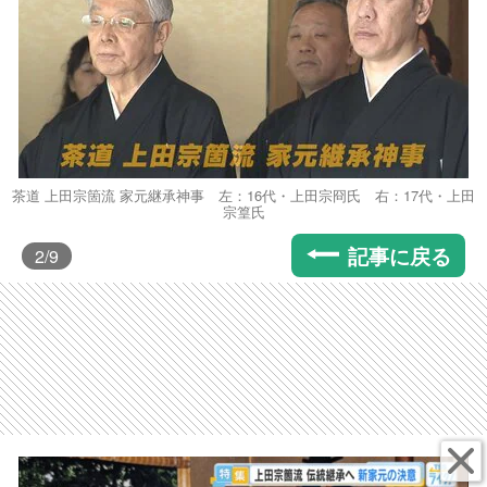
茶道 上田宗箇流 家元継承神事 左：16代・上田宗冏氏 右：17代・上田
宗篁氏
記事に戻る
2
/9