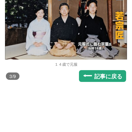
１４歳で元服
記事に戻る
3
/9