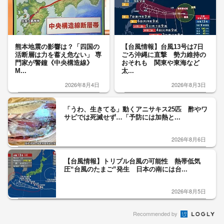
熊本地震の影響は？「四国の
【台風情報】台風13号は7日
活断層は力を蓄え危ない」 専
ごろ沖縄に直撃 勢力維持の
門家が警鐘《中央構造線》
おそれも 関東や東海など
M...
太...
2026年8月4日
2026年8月3日
「うわ、生きてる」動くアニサキス25匹 酢やワ
サビでは死滅せず…「予防には加熱と...
2026年8月6日
【台風情報】トリプル台風の可能性 熱帯低気
圧“台風のたまご”発生 日本の南には台...
2026年8月5日
Recommended by