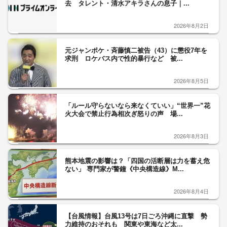
去 タレント・清水アキラさんの息子｜...
2026年8月2日
元ジャンポケ・斉藤慎二被告（43）に懲役7年を
求刑 ロケバス内で性的暴行など 被...
2026年8月5日
「ルール守らないなら来なくていい」“世界一”花
火大会で禁止行為相次ぎ怒りの声 場...
2026年8月3日
熊本地震の影響は？「四国の活断層は力を蓄え危
ない」 専門家が警鐘《中央構造線》M...
2026年8月4日
【台風情報】台風13号は7日ごろ沖縄に直撃 勢
力維持のおそれも 関東や東海など太...