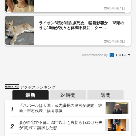
2026年8月1日
ライオン3頭が相次ぎ死ぬ 猛暑影響か 18頭の
うち10頭が次々と体調不良に クー...
2026年8月3日
Recommended by
アクセスランキング
最新
24時間
週間
「ネパールは天国」蔵内議長の発言が波紋 維
新・吉村代表「福岡県議…
妻が自宅で不倫…20年以上も裏切られ続けた夫
が“間男”に請求した慰…