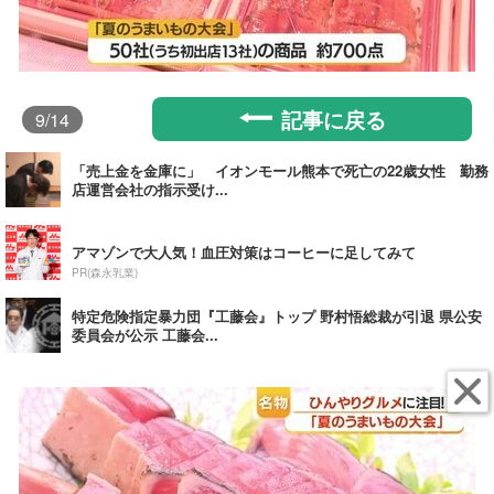
記事に戻る
9
/14
「売上金を金庫に」 イオンモール熊本で死亡の22歳女性 勤務
店運営会社の指示受け...
アマゾンで大人気！血圧対策はコーヒーに足してみて
PR(森永乳業)
特定危険指定暴力団『工藤会』トップ 野村悟総裁が引退 県公安
委員会が公示 工藤会...