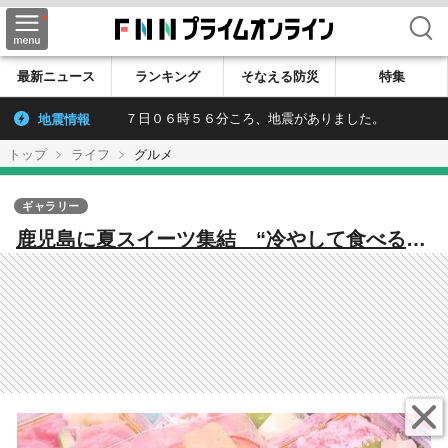
検索
最新ニュース
ランキング
そなえる防災
特集
地震情報
７日０６時５６分ころ、地震がありました。
トップ
ライフ
グルメ
ギャラリー
鹿児島に夏スイーツ集結 “冷やして食べる濃
厚スイートポテト”や“特製わらびもち” 特大
唐揚げも「冷めてからがおいしい」