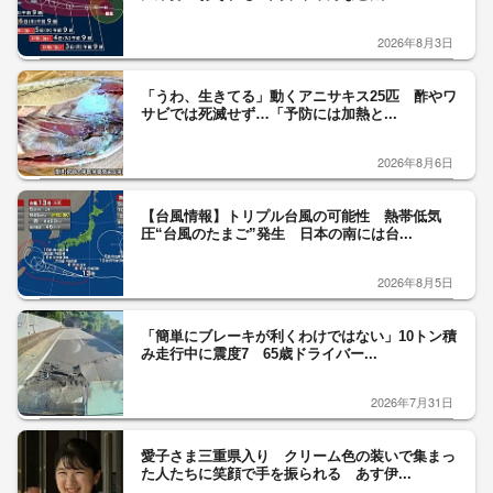
2026年8月3日
「うわ、生きてる」動くアニサキス25匹 酢やワ
サビでは死滅せず…「予防には加熱と...
2026年8月6日
【台風情報】トリプル台風の可能性 熱帯低気
圧“台風のたまご”発生 日本の南には台...
2026年8月5日
「簡単にブレーキが利くわけではない」10トン積
み走行中に震度7 65歳ドライバー...
2026年7月31日
愛子さま三重県入り クリーム色の装いで集まっ
た人たちに笑顔で手を振られる あす伊...