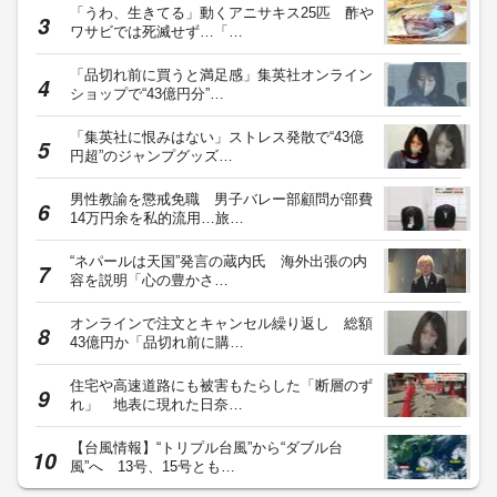
「うわ、生きてる」動くアニサキス25匹 酢や
ワサビでは死滅せず…「…
「品切れ前に買うと満足感」集英社オンライン
ショップで“43億円分”…
「集英社に恨みはない」ストレス発散で“43億
円超”のジャンプグッズ…
男性教諭を懲戒免職 男子バレー部顧問が部費
14万円余を私的流用…旅…
“ネパールは天国”発言の蔵内氏 海外出張の内
容を説明「心の豊かさ…
オンラインで注文とキャンセル繰り返し 総額
43億円か「品切れ前に購…
住宅や高速道路にも被害もたらした「断層のず
れ」 地表に現れた日奈…
【台風情報】“トリプル台風”から“ダブル台
風”へ 13号、15号とも…