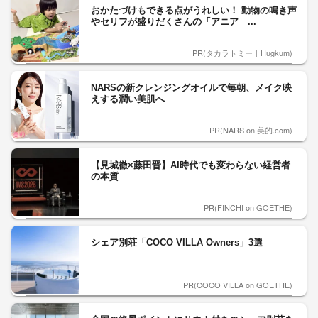
おかたづけもできる点がうれしい！ 動物の鳴き声
やセリフが盛りだくさんの「アニア ...
PR(タカラトミー｜Hugkum)
NARSの新クレンジングオイルで毎朝、メイク映
えする潤い美肌へ
PR(NARS on 美的.com)
【見城徹×藤田晋】AI時代でも変わらない経営者
の本質
PR(FINCHI on GOETHE)
シェア別荘「COCO VILLA Owners」3選
PR(COCO VILLA on GOETHE)