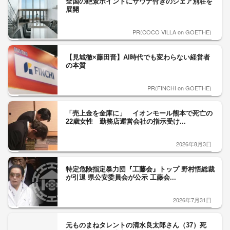
全国の絶景ポイントにサウナ付きのシェア別荘を
展開
PR(COCO VILLA on GOETHE)
【見城徹×藤田晋】AI時代でも変わらない経営者
の本質
PR(FINCHI on GOETHE)
「売上金を金庫に」 イオンモール熊本で死亡の
22歳女性 勤務店運営会社の指示受け...
2026年8月3日
特定危険指定暴力団『工藤会』トップ 野村悟総裁
が引退 県公安委員会が公示 工藤会...
2026年7月31日
元ものまねタレントの清水良太郎さん（37）死