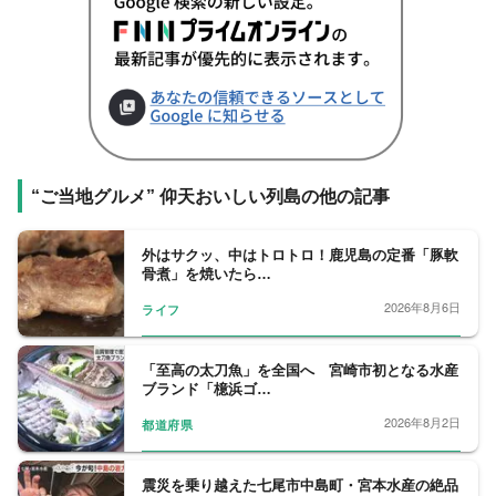
“ご当地グルメ” 仰天おいしい列島の他の記事
外はサクッ、中はトロトロ！鹿児島の定番「豚軟
骨煮」を焼いたら…
2026年8月6日
ライフ
「至高の太刀魚」を全国へ 宮崎市初となる水産
ブランド「檍浜ゴ…
2026年8月2日
都道府県
震災を乗り越えた七尾市中島町・宮本水産の絶品