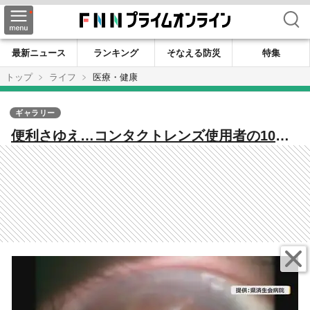
検索
最新ニュース
ランキング
そなえる防災
特集
トップ
ライフ
医療・健康
ギャラリー
便利さゆえ…コンタクトレンズ使用者の10％
に“眼障害” 働き盛り20代から40代はケアを
怠りがち…絶対にやってはいけない4つの事