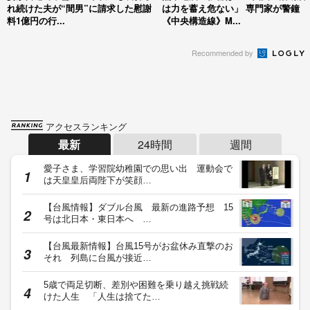
れ続けた夫が“間男”に請求した慰謝
は力を蓄え危ない」 専門家が警鐘
料1億円の行...
《中央構造線》M...
Recommended by
アクセスランキング
最新
24時間
週間
愛子さま、学習院幼稚園での思い出 運動会で
は天皇皇后両陛下が笑顔…
【台風情報】ダブル台風 最新の進路予想 15
号は北日本・東日本へ …
【台風最新情報】台風15号がお盆休み直撃のお
それ 列島に台風が接近…
5歳で両足切断、差別や困難を乗り越え挑戦続
けた人生 「人生は捨てた…