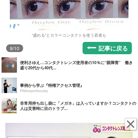
“盛れる”とカラーコンタクトを使う若者も
記事に戻る
9
/10
便利さゆえ…コンタクトレンズ使用者の10％に“眼障害” 働き
盛り20代から40代...
事例から学ぶ『特権アクセス管理』
PR(KeeperSecurity)
非常用持ち出し袋に「メガネ」は入っていますか？コンタクトの
人は災害時に目のトラブ...