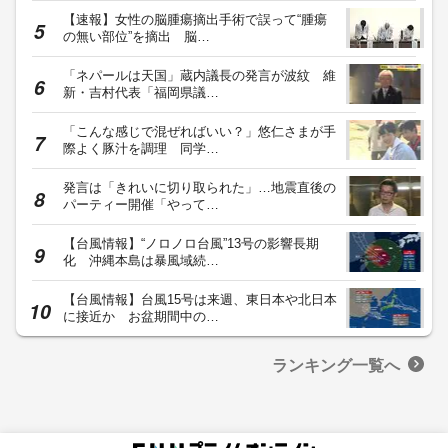
【速報】女性の脳腫瘍摘出手術で誤って“腫瘍
の無い部位”を摘出 脳…
「ネパールは天国」蔵内議長の発言が波紋 維
新・吉村代表「福岡県議…
「こんな感じで混ぜればいい？」悠仁さまが手
際よく豚汁を調理 同学…
発言は「きれいに切り取られた」…地震直後の
パーティー開催「やって…
【台風情報】“ノロノロ台風”13号の影響長期
化 沖縄本島は暴風域続…
【台風情報】台風15号は来週、東日本や北日本
に接近か お盆期間中の…
ランキング一覧へ