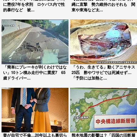
に懲役7年を求刑 ロケバス内で性
縄に直撃 勢力維持のおそれも 関
的暴行など 被...
東や東海など太...
「簡単にブレーキが利くわけではな
「うわ、生きてる」動くアニサキス
い」10トン積み走行中に震度7 65
25匹 酢やワサビでは死滅せず…
歳ドライバー...
「予防には加熱と...
妻が自宅で不倫…20年以上も裏切ら
熊本地震の影響は？「四国の活断層