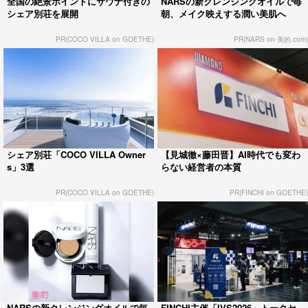
全国の絶景ポイントにサウナ付きの
NARSの新クレンジングオイルで毎
シェア別荘を展開
朝、メイク映えする潤い美肌へ
PR(COCO VILLA on GOETHE)
PR(NARS on 美的.com)
シェア別荘「COCO VILLA Owner
【見城徹×藤田晋】AI時代でも変わ
s」3選
らない経営者の本質
PR(COCO VILLA on GOETHE)
PR(FINCHI on GOETHE)
NARSの新クレンジングオイルで毎
FINCHI主催「IVS2026」トークセ