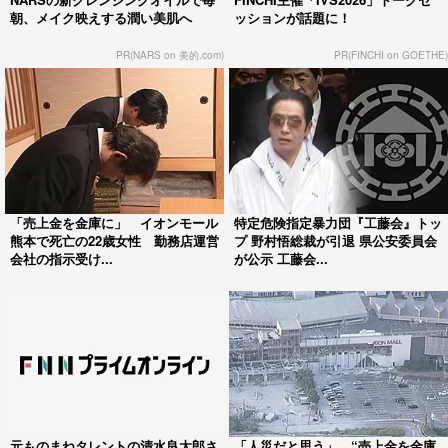
朝、メイク映えする潤い美肌へ
ッションが話題に！
PR(NARS on 美的.com)
PR(FINCHI on GOETHE)
「売上金を金庫に」 イオンモール
特定危険指定暴力団『工藤会』トッ
熊本で死亡の22歳女性 勤務店運営
プ 野村悟総裁が引退 県公安委員会
会社の指示受け...
が公示 工藤会...
元ものまねタレントの清水良太郎さ
「人災だと思う」 “売上金を金庫