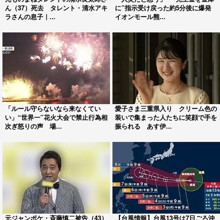
ん（37）死去 タレント・清水アキ
に”指示受け戻った約5分後に爆発
ラさんの息子｜...
イオンモール熊...
「ルール守らないなら来なくてい
愛子さま三重県入り クリーム色の
い」“世界一”花火大会で禁止行為相
装いで集まった人たちに笑顔で手を
次ぎ怒りの声 場...
振られる あす伊...
元ジャンポケ・斉藤慎二被告（43）
【台風情報】台風13号は7日ごろ沖