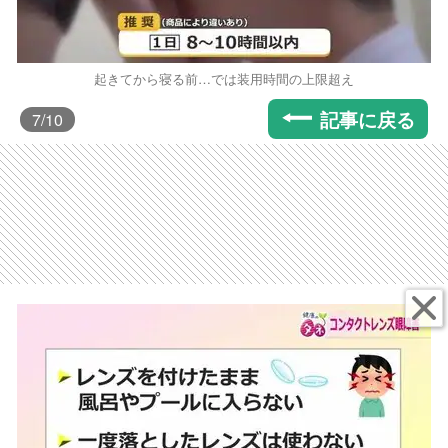
起きてから寝る前…では装用時間の上限超え
記事に戻る
7
/10