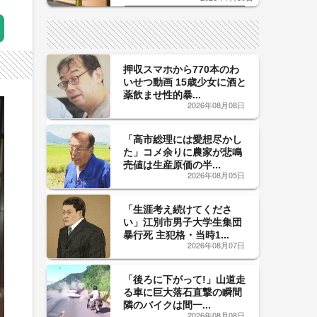
した「辛口カーブ」が飲み頃の
サイン！
押収スマホから770本のわ
いせつ動画 15歳少女に酒と
薬飲ませ性的暴...
2026年08月08日
「高市総理には愛想尽かし
た」コメ余りに農家が悲鳴
売値は生産原価の半...
2026年08月05日
「生涯考え続けてくださ
い」江別市男子大学生集団
暴行死 主犯格・当時1...
2026年08月07日
「後ろに下がって!」山道走
る車に巨大落石直撃の瞬間
隣のバイクは間一...
2026年08月08日