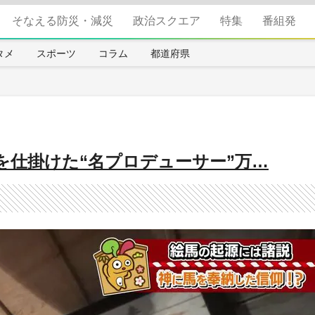
そなえる防災・減災
政治スクエア
特集
番組発
タメ
スポーツ
コラム
都道府県
を仕掛けた“名プロデューサー”万…