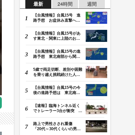
最新
24時間
週間
【台風情報】台風15号 進
路予想 お盆休み直撃へ
東北南部・関東に…
【台風情報】台風15号があ
す東北・関東に上陸のおそ
れ 福島・茨城上…
【台風情報】台風15号の進
路予想 東北南部から関東
付近に近づき、列…
5歳で両足切断、差別や困難
を乗り越え挑戦続けた人
生 「人生は捨てた…
【台風情報】台風15号の今
後の進路予想は 東北南部
から関東付近に近…
【速報】臨海トンネル近く
でトレーラー3台が衝突 1
台が中央分離帯に…
路上で男性さされ重傷
「20代～30代くらいの男」
の行方追う 「顔見…