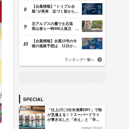
【台風情報】“トリプル台
風”が再来 近づく前から進
路図の外でも大…
北アルプスの麓で土石流
登山者ら一時400人孤立 仮
設置の橋で下山 …
【台風情報】台風15号の今
後の進路予想は 11日から
12日にかけて日本…
ランキング一覧へ
SPECIAL
PR
「仕上げに3分冷凍庫DRY」で味
が見違える！？スーパードライ
が導き出した「冷え」と「辛
口」のおいしい関係 青く変化
2026年7月30日