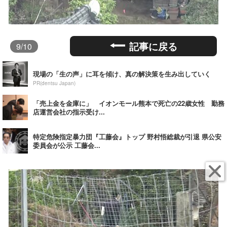
記事に戻る
9
/10
現場の「生の声」に耳を傾け、真の解決策を生み出していく
PR(dentsu Japan)
「売上金を金庫に」 イオンモール熊本で死亡の22歳女性 勤務
店運営会社の指示受け...
特定危険指定暴力団『工藤会』トップ 野村悟総裁が引退 県公安
委員会が公示 工藤会...