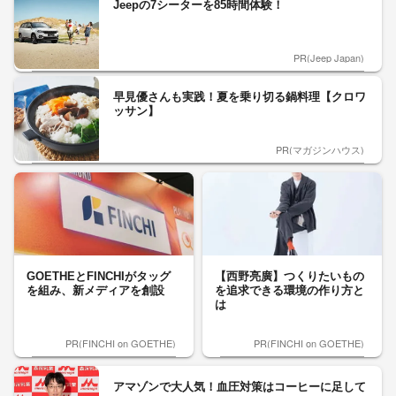
Jeepの7シーターを85時間体験！
PR(Jeep Japan)
早見優さんも実践！夏を乗り切る鍋料理【クロワ
ッサン】
PR(マガジンハウス)
GOETHEとFINCHIがタッグ
【西野亮廣】つくりたいもの
を組み、新メディアを創設
を追求できる環境の作り方と
は
PR(FINCHI on GOETHE)
PR(FINCHI on GOETHE)
アマゾンで大人気！血圧対策はコーヒーに足して