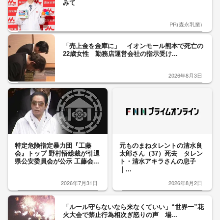
みて
PR(森永乳業)
「売上金を金庫に」 イオンモール熊本で死亡の
22歳女性 勤務店運営会社の指示受け...
2026年8月3日
特定危険指定暴力団『工藤
元ものまねタレントの清水良
会』トップ 野村悟総裁が引退
太郎さん（37）死去 タレン
県公安委員会が公示 工藤会...
ト・清水アキラさんの息子
｜...
2026年7月31日
2026年8月2日
「ルール守らないなら来なくていい」“世界一”花
火大会で禁止行為相次ぎ怒りの声 場...