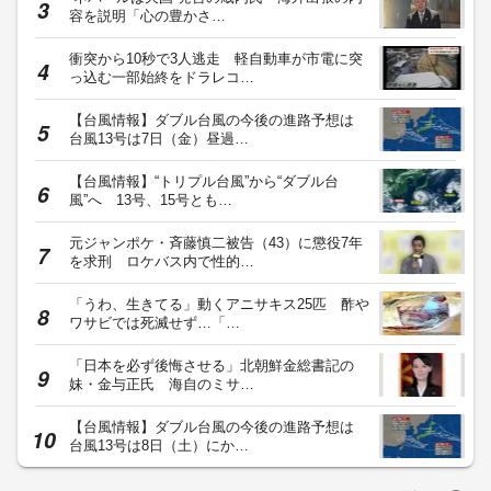
容を説明「心の豊かさ…
衝突から10秒で3人逃走 軽自動車が市電に突
っ込む一部始終をドラレコ…
【台風情報】ダブル台風の今後の進路予想は
台風13号は7日（金）昼過…
【台風情報】“トリプル台風”から“ダブル台
風”へ 13号、15号とも…
元ジャンポケ・斉藤慎二被告（43）に懲役7年
を求刑 ロケバス内で性的…
「うわ、生きてる」動くアニサキス25匹 酢や
ワサビでは死滅せず…「…
「日本を必ず後悔させる」北朝鮮金総書記の
妹・金与正氏 海自のミサ…
【台風情報】ダブル台風の今後の進路予想は
台風13号は8日（土）にか…