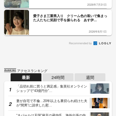
2026年7月31日
愛子さま三重県入り クリーム色の装いで集まっ
た人たちに笑顔で手を振られる あす伊...
2026年8月1日
Recommended by
アクセスランキング
最新
24時間
週間
「品切れ前に買うと満足感」集英社オンライン
ショップで“43億円分”…
妻が自宅で不倫…20年以上も裏切られ続けた夫
が“間男”に請求した慰…
“ネパールは天国”発言の蔵内氏 海外出張の内