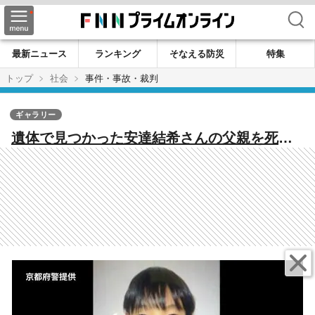
検索
最新ニュース
ランキング
そなえる防災
特集
トップ
社会
事件・事故・裁判
ギャラリー
遺体で見つかった安達結希さんの父親を死体
遺棄容疑で逮捕 【京都小学生行方不明】