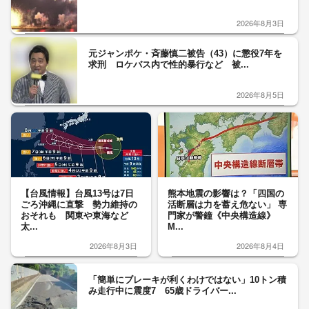
2026年8月3日
元ジャンポケ・斉藤慎二被告（43）に懲役7年を
求刑 ロケバス内で性的暴行など 被...
2026年8月5日
【台風情報】台風13号は7日
熊本地震の影響は？「四国の
ごろ沖縄に直撃 勢力維持の
活断層は力を蓄え危ない」 専
おそれも 関東や東海など
門家が警鐘《中央構造線》
太...
M...
2026年8月3日
2026年8月4日
「簡単にブレーキが利くわけではない」10トン積
み走行中に震度7 65歳ドライバー...