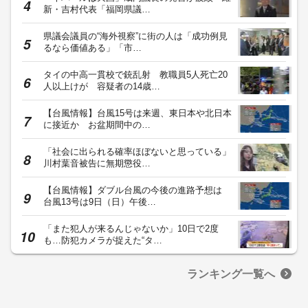
新・吉村代表「福岡県議…
県議会議員の“海外視察”に街の人は「成功例見
るなら価値ある」「市…
タイの中高一貫校で銃乱射 教職員5人死亡20
人以上けが 容疑者の14歳…
【台風情報】台風15号は来週、東日本や北日本
に接近か お盆期間中の…
「社会に出られる確率ほぼないと思っている」
川村葉音被告に無期懲役…
【台風情報】ダブル台風の今後の進路予想は
台風13号は9日（日）午後…
「また犯人が来るんじゃないか」10日で2度
も…防犯カメラが捉えた“タ…
ランキング一覧へ