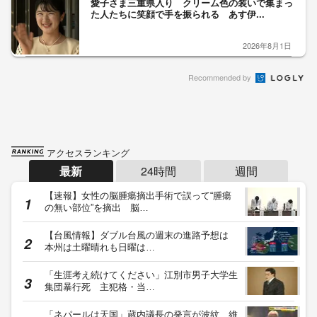
愛子さま三重県入り クリーム色の装いで集まっ
た人たちに笑顔で手を振られる あす伊...
2026年8月1日
Recommended by
アクセスランキング
最新
24時間
週間
【速報】女性の脳腫瘍摘出手術で誤って“腫瘍
の無い部位”を摘出 脳…
【台風情報】ダブル台風の週末の進路予想は
本州は土曜晴れも日曜は…
「生涯考え続けてください」江別市男子大学生
集団暴行死 主犯格・当…
「ネパールは天国」蔵内議長の発言が波紋 維