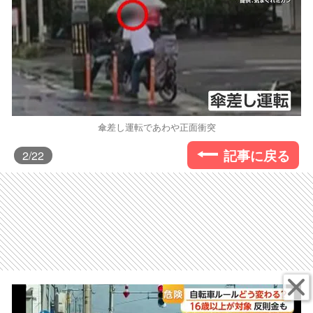
傘差し運転であわや正面衝突
記事に戻る
2
/22