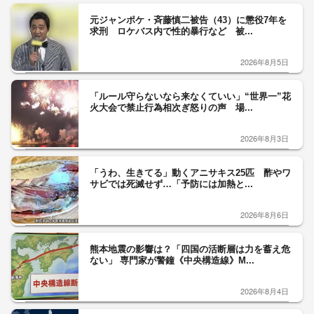
元ジャンポケ・斉藤慎二被告（43）に懲役7年を
求刑 ロケバス内で性的暴行など 被...
2026年8月5日
「ルール守らないなら来なくていい」“世界一”花
火大会で禁止行為相次ぎ怒りの声 場...
2026年8月3日
「うわ、生きてる」動くアニサキス25匹 酢やワ
サビでは死滅せず…「予防には加熱と...
2026年8月6日
熊本地震の影響は？「四国の活断層は力を蓄え危
ない」 専門家が警鐘《中央構造線》M...
2026年8月4日