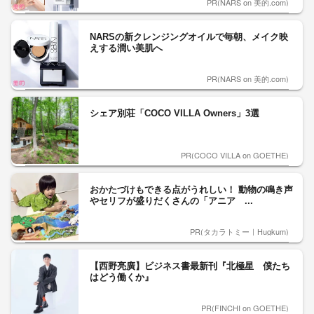
PR(NARS on 美的.com)
NARSの新クレンジングオイルで毎朝、メイク映
えする潤い美肌へ
PR(NARS on 美的.com)
シェア別荘「COCO VILLA Owners」3選
PR(COCO VILLA on GOETHE)
おかたづけもできる点がうれしい！ 動物の鳴き声
やセリフが盛りだくさんの「アニア ...
PR(タカラトミー｜Hugkum)
【西野亮廣】ビジネス書最新刊『北極星 僕たち
はどう働くか』
PR(FINCHI on GOETHE)