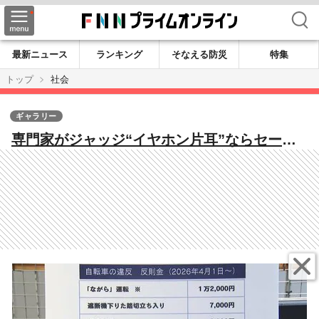
検索
最新ニュース
ランキング
そなえる防災
特集
トップ
社会
ギャラリー
専門家がジャッジ“イヤホン片耳”ならセー
フ “ハンドルに荷物”はアウト 1日から自転
車「青切符制度」導入