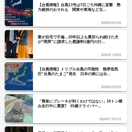
【台風情報】台風13号は7日ごろ沖縄に直撃 勢
力維持のおそれも 関東や東海など太...
2026年8月3日
妻が自宅で不倫…20年以上も裏切られ続けた夫
が“間男”に請求した慰謝料1億円の行...
2026年1月8日
【台風情報】トリプル台風の可能性 熱帯低気
圧“台風のたまご”発生 日本の南には台...
2026年8月5日
「簡単にブレーキが利くわけではない」10トン積
み走行中に震度7 65歳ドライバー...
2026年7月31日