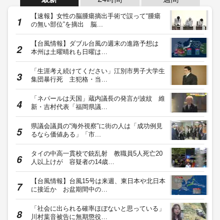
【速報】女性の脳腫瘍摘出手術で誤って“腫瘍
の無い部位”を摘出 脳…
【台風情報】ダブル台風の週末の進路予想は
本州は土曜晴れも日曜は…
「生涯考え続けてください」江別市男子大学生
集団暴行死 主犯格・当…
「ネパールは天国」蔵内議長の発言が波紋 維
新・吉村代表「福岡県議…
県議会議員の“海外視察”に街の人は「成功例見
るなら価値ある」「市…
タイの中高一貫校で銃乱射 教職員5人死亡20
人以上けが 容疑者の14歳…
【台風情報】台風15号は来週、東日本や北日本
に接近か お盆期間中の…
「社会に出られる確率ほぼないと思っている」
川村葉音被告に無期懲役…