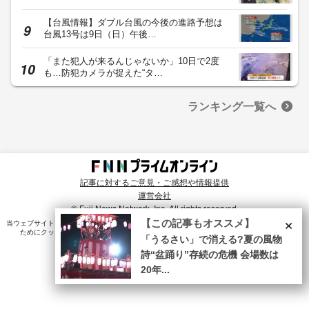
【台風情報】ダブル台風の今後の進路予想は
台風13号は9日（日）午後…
「また犯人が来るんじゃないか」10日で2度
も…防犯カメラが捉えた“タ…
ランキング一覧へ
記事に対するご意見・ご感想や情報提供
運営会社
© Fuji News Network, Inc. All rights reserved.
×
【この記事もオススメ】
当ウェブサイトでは、ユーザのニーズ・興味・関⼼に合致したコンテンツや広告配信を提供する
ためにクッキーを使⽤しています。詳細は、
プライバシーポリシー
をご確認ください。
「うるさい」で消える?夏の風物
詩“盆踊り”存続の危機 会場数は
20年...