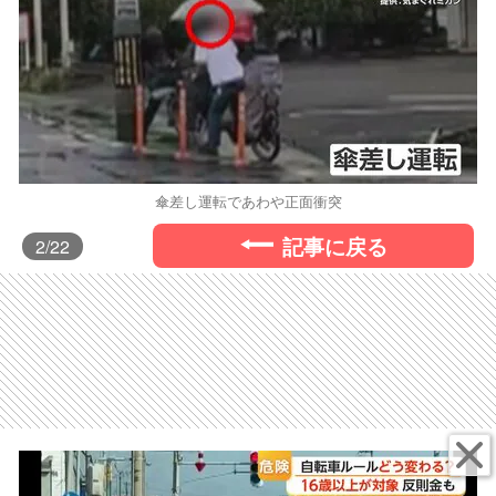
傘差し運転であわや正面衝突
記事に戻る
2
/22