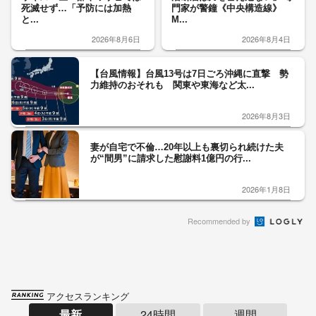
死滅せず…「予防には加熱
門家が警鐘《中央構造線》
と...
M...
2026年8月6日
2026年8月4日
【台風情報】台風13号は7日ごろ沖縄に直撃 勢
力維持のおそれも 関東や東海など太...
2026年8月3日
妻が自宅で不倫…20年以上も裏切られ続けた夫
が“間男”に請求した慰謝料1億円の行...
2026年1月8日
Recommended by
アクセスランキング
最新
24時間
週間