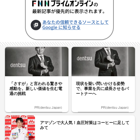
「さすが」と言われる驚きや
現状を疑い問いかける姿勢
感動を。新しい価値を生む電
で、事業を共に成長させるパ
通の挑戦
ートナーへ
PR(dentsu Japan)
PR(dentsu Japan)
アマゾンで大人気！血圧対策はコーヒーに足して
みて