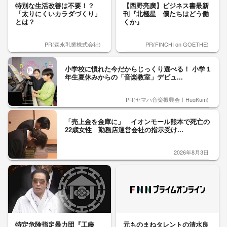
特別な生活改善は不要！？
【西野亮廣】ビジネス書最新
「太りにくいカラダづくり」
刊『北極星 僕たちはどう働
とは？
くか』
PR(森永乳業株式会社)
PR(FINCHI on GOETHE)
小学校に慣れた今だからじっくり選べる！ 小学１
年生夏休みからの「音楽教室」デビュ...
PR(ヤマハ音楽振興会｜HugKum)
「売上金を金庫に」 イオンモール熊本で死亡の
22歳女性 勤務店運営会社の指示受け...
2026年8月3日
特定危険指定暴力団『工藤
元ものまねタレントの清水良