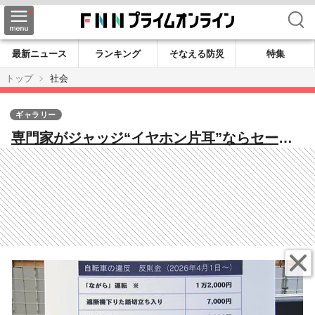
検索
最新ニュース
ランキング
そなえる防災
特集
トップ
社会
ギャラリー
専門家がジャッジ“イヤホン片耳”ならセー
フ “ハンドルに荷物”はアウト 1日から自転
車「青切符制度」導入