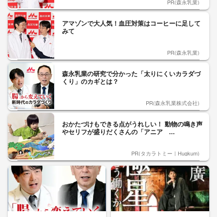
PR(森永乳業)
アマゾンで大人気！血圧対策はコーヒーに足して
みて
PR(森永乳業)
森永乳業の研究で分かった「太りにくいカラダづ
くり」のカギとは？
PR(森永乳業株式会社)
おかたづけもできる点がうれしい！ 動物の鳴き声
やセリフが盛りだくさんの「アニア ...
PR(タカラトミー｜Hugkum)