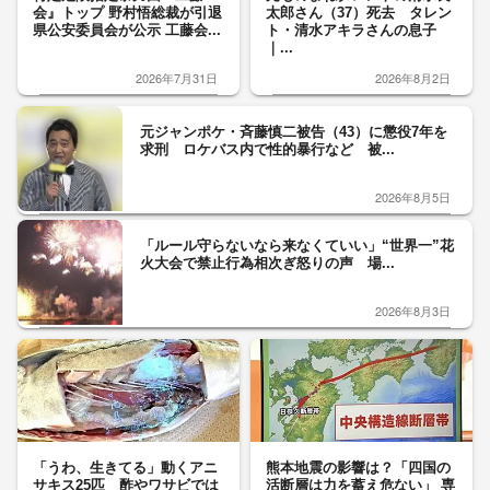
会』トップ 野村悟総裁が引退
太郎さん（37）死去 タレン
県公安委員会が公示 工藤会...
ト・清水アキラさんの息子
｜...
2026年7月31日
2026年8月2日
元ジャンポケ・斉藤慎二被告（43）に懲役7年を
求刑 ロケバス内で性的暴行など 被...
2026年8月5日
「ルール守らないなら来なくていい」“世界一”花
火大会で禁止行為相次ぎ怒りの声 場...
2026年8月3日
「うわ、生きてる」動くアニ
熊本地震の影響は？「四国の
サキス25匹 酢やワサビでは
活断層は力を蓄え危ない」 専