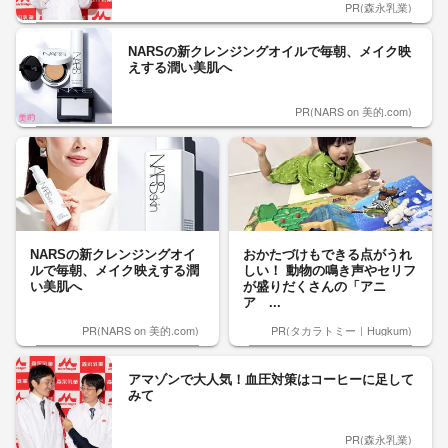
PR(森永乳業)
NARSの新クレンジングオイルで毎朝、メイク映
えする潤い美肌へ
PR(NARS on 美的.com)
NARSの新クレンジングオイ
おかたづけもできる点がうれ
ルで毎朝、メイク映えする潤
しい！ 動物の鳴き声やセリフ
い美肌へ
が盛りだくさんの「アニ
ア ...
PR(NARS on 美的.com)
PR(タカラトミー｜Hugkum)
アマゾンで大人気！血圧対策はコーヒーに足して
みて
PR(森永乳業)