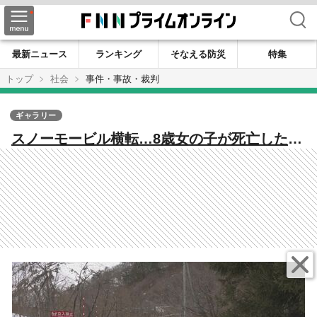
検索
最新ニュース
ランキング
そなえる防災
特集
トップ
社会
事件・事故・裁判
ギャラリー
スノーモービル横転…8歳女の子が死亡した事
故 県が指導も…運営会社は事故前から河川
敷で無許可で体験ツアー より強制力のある
措置「中止」指示