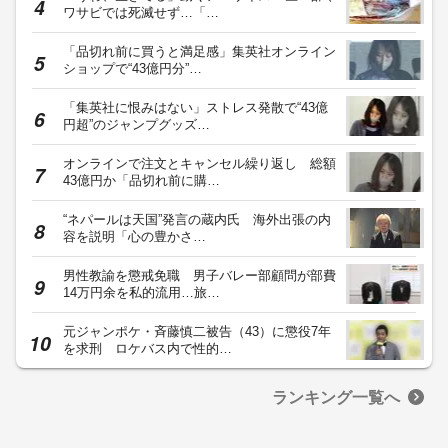
ワサビでは死滅せず…「…
「品切れ前に買うと満足感」集英社オンライン
ショップで“43億円分”…
「集英社に恨みはない」ストレス発散で“43億
円超”のジャンプグッズ…
オンラインで注文とキャンセル繰り返し 総額
43億円か「品切れ前に購…
“ネパールは天国”発言の蔵内氏 海外出張の内
容を説明「心の豊かさ…
男性教諭を懲戒免職 男子バレー部顧問が部費
14万円余を私的流用…旅…
元ジャンポケ・斉藤慎二被告（43）に懲役7年
を求刑 ロケバス内で性的…
ランキング一覧へ