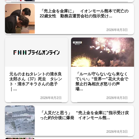
「売上金を金庫に」 イオンモール熊本で死亡の
22歳女性 勤務店運営会社の指示受け...
2026年8月3日
元ものまねタレントの清水良
「ルール守らないなら来なく
太郎さん（37）死去 タレン
ていい」“世界一”花火大会で
ト・清水アキラさんの息子
禁止行為相次ぎ怒りの声
｜...
場...
2026年8月2日
2026年8月3日
「人災だと思う」 “売上金を金庫に”指示受け戻
った約5分後に爆発 イオンモール熊...
2026年8月3日