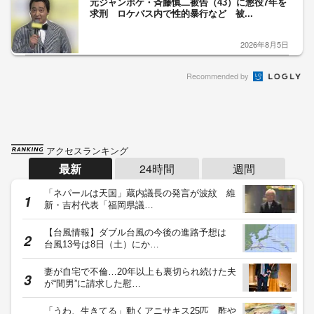
元ジャンポケ・斉藤慎二被告（43）に懲役7年を
求刑 ロケバス内で性的暴行など 被...
2026年8月5日
Recommended by
アクセスランキング
最新
24時間
週間
「ネパールは天国」蔵内議長の発言が波紋 維
新・吉村代表「福岡県議…
【台風情報】ダブル台風の今後の進路予想は
台風13号は8日（土）にか…
妻が自宅で不倫…20年以上も裏切られ続けた夫
が“間男”に請求した慰…
「うわ、生きてる」動くアニサキス25匹 酢や