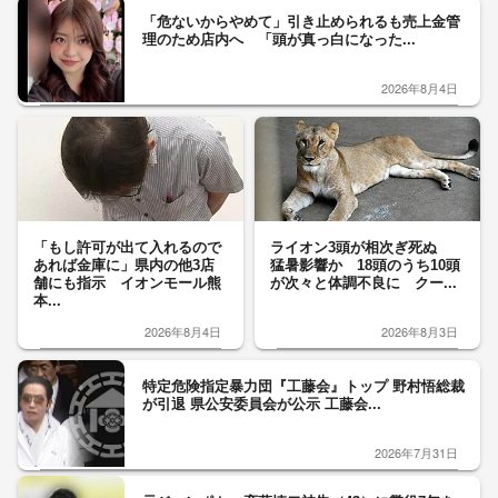
「危ないからやめて」引き止められるも売上金管
理のため店内へ 「頭が真っ白になった...
2026年8月4日
「もし許可が出て入れるので
ライオン3頭が相次ぎ死ぬ
あれば金庫に」県内の他3店
猛暑影響か 18頭のうち10頭
舗にも指示 イオンモール熊
が次々と体調不良に クー...
本...
2026年8月4日
2026年8月3日
特定危険指定暴力団『工藤会』トップ 野村悟総裁
が引退 県公安委員会が公示 工藤会...
2026年7月31日