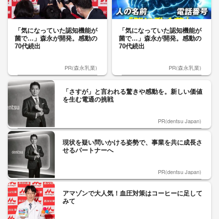
「気になっていた認知機能が
「気になっていた認知機能が
菌で…」森永が開発。感動の
菌で…」森永が開発。感動の
70代続出
70代続出
PR(森永乳業)
PR(森永乳業)
「さすが」と言われる驚きや感動を。新しい価値
を生む電通の挑戦
PR(dentsu Japan)
現状を疑い問いかける姿勢で、事業を共に成長さ
せるパートナーへ
PR(dentsu Japan)
アマゾンで大人気！血圧対策はコーヒーに足して
みて