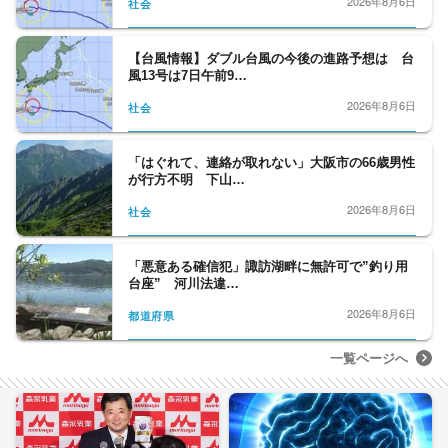
2026年8月6日
社会
【台風情報】ダブル台風の今後の進路予想は 台
風13号は7日午前9…
2026年8月6日
社会
「はぐれて、連絡が取れない」大阪市の66歳男性
が行方不明 下山…
2026年8月6日
社会
「悪意ある確信犯」諏訪湖畔に無許可で”釣り用
台座” 河川法違…
2026年8月6日
都道府県
一覧ページへ