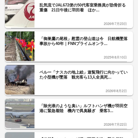
乱気流でJAL672便の50代客室乗務員が肋骨折る
重傷 21日午後に羽田着 ほか...
2026年7月23日
「御巣鷹の尾根」慰霊の登山道は今 日航機墜落
事故から40年｜FNNプライムオンラ...
2025年8月10日
ペルー「ナスカの地上絵」遊覧飛行に向かってい
た小型機が墜落 観光客ら13人全員死...
2026年8月2日
「除光液のような臭い」ルフトハンザ機が羽田空
港に緊急着陸 機内で異臭騒ぎ 乗客3...
2026年7月22日