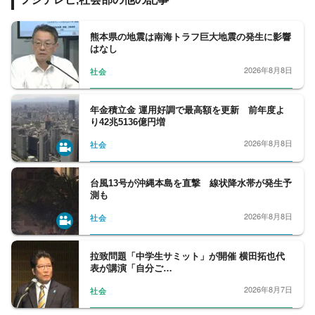
交通･国土、教育、科学、宇宙、災害・防災
など、幅広い分野をフォロー。天皇陛下など
皇室の動向、都政から首都圏自治体の行政も
熊本県の地震は南海トラフ巨大地震の発生に影響
はなし
担当。社会問題、調査報道については、分野
の垣根を越えて取材に取り組んでいます。
2026年8月8日
社会
年金積立金 運用好調で最高額を更新 前年度よ
り42兆5136億円増
2026年8月8日
社会
台風13号が沖縄本島を直撃 線状降水帯が発生予
測も
2026年8月8日
社会
拉致問題「中学生サミット」が開催 横田拓也代
表が講演「自分ご…
2026年8月7日
社会