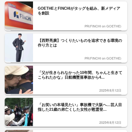
GOETHEとFINCHIがタッグを組み、新メディア
を創設
PR(FINCHI on GOETHE)
【西野亮廣】つくりたいものを追求できる環境の
作り方とは
PR(FINCHI on GOETHE)
「父が生きられなかった10年間、ちゃんと生きて
こられたかな」日航機墜落事故から4...
2025年8月12日
「お笑いの本場見たい」事故機で大阪へ…芸人目
指した21歳の弟亡くした女性が慰霊登...
2025年8月12日