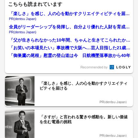
こちらも読まれています
「楽しさ」を感じ、人の心を動かすクリエイティビティを届け
る
PR(dentsu Japan)
全員がリーダーシップを発揮し、自分より優れた人財を育成す
る
PR(dentsu Japan)
「父が生きられなかった10年間、ちゃんと生きてこられたか
な」日航機墜落事故から4...
「お笑いの本場見たい」事故機で大阪へ…芸人目指した21歳の
弟亡くした女性が慰霊登...
「御巣鷹の尾根」慰霊の登山道は今 日航機墜落事故から40年
Recommended by
「楽しさ」を感じ、人の心を動かすクリエイティ
ビティを届ける
PR(dentsu Japan)
「さすが」と言われる驚きや感動を。新しい価値
を生む電通の挑戦
PR(dentsu Japan)