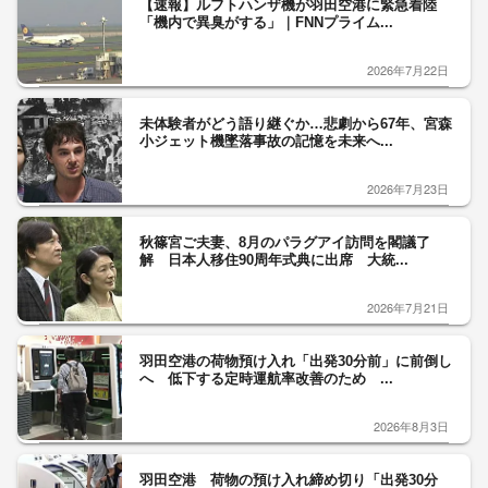
【速報】ルフトハンザ機が羽田空港に緊急着陸
「機内で異臭がする」｜FNNプライム...
2026年7月22日
未体験者がどう語り継ぐか…悲劇から67年、宮森
小ジェット機墜落事故の記憶を未来へ...
2026年7月23日
秋篠宮ご夫妻、8月のパラグアイ訪問を閣議了
解 日本人移住90周年式典に出席 大統...
2026年7月21日
羽田空港の荷物預け入れ「出発30分前」に前倒し
へ 低下する定時運航率改善のため ...
2026年8月3日
羽田空港 荷物の預け入れ締め切り「出発30分