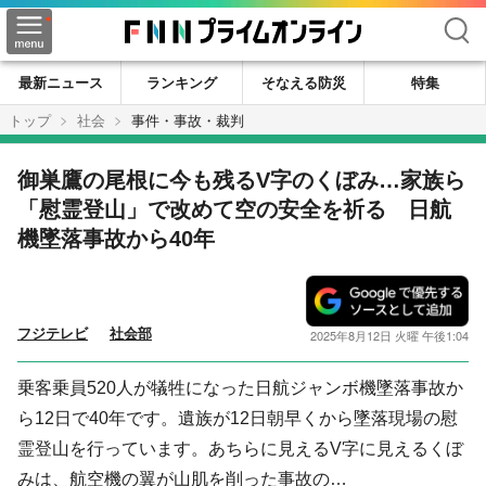
検索
最新ニュース
ランキング
そなえる防災
特集
トップ
社会
事件・事故・裁判
御巣鷹の尾根に今も残るV字のくぼみ…家族ら
「慰霊登山」で改めて空の安全を祈る 日航
機墜落事故から40年
フジテレビ
社会部
2025年8月12日 火曜 午後1:04
乗客乗員520人が犠牲になった日航ジャンボ機墜落事故か
ら12日で40年です。遺族が12日朝早くから墜落現場の慰
霊登山を行っています。あちらに見えるV字に見えるくぼ
みは、航空機の翼が山肌を削った事故の…