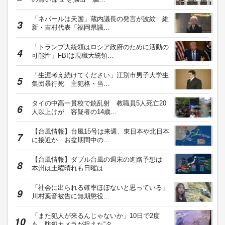
「ネパールは天国」蔵内議長の発言が波紋 維
新・吉村代表「福岡県議…
「トランプ大統領はロシア政府のために活動の
可能性」FBIは現職大統領…
「生涯考え続けてください」江別市男子大学生
集団暴行死 主犯格・当…
タイの中高一貫校で銃乱射 教職員5人死亡20
人以上けが 容疑者の14歳…
【台風情報】台風15号は来週、東日本や北日本
に接近か お盆期間中の…
【台風情報】ダブル台風の週末の進路予想は
本州は土曜晴れも日曜は…
「社会に出られる確率ほぼないと思っている」
川村葉音被告に無期懲役…
「また犯人が来るんじゃないか」10日で2度
も…防犯カメラが捉えた“タ…