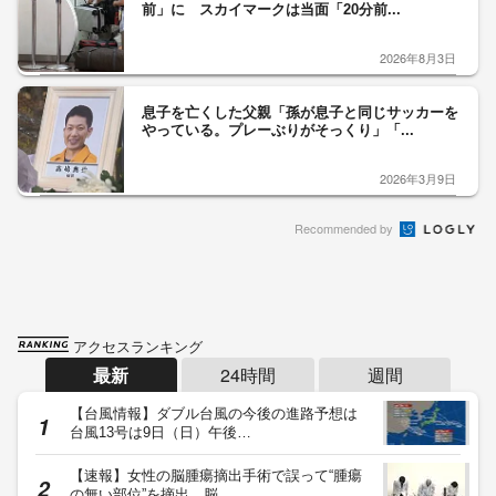
前」に スカイマークは当面「20分前...
2026年8月3日
息子を亡くした父親「孫が息子と同じサッカーを
やっている。プレーぶりがそっくり」「...
2026年3月9日
Recommended by
アクセスランキング
最新
24時間
週間
【台風情報】ダブル台風の今後の進路予想は
台風13号は9日（日）午後…
【速報】女性の脳腫瘍摘出手術で誤って“腫瘍
の無い部位”を摘出 脳…