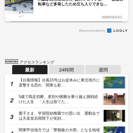
転車など多発したため立ち入りできな...
2026年8月4日
Recommended by
アクセスランキング
最新
24時間
週間
【台風情報】台風15号はお盆休みに東北地方に
直撃する恐れ 関東も影…
5歳で両足切断、差別や困難を乗り越え挑戦続
けた人生 「人生は捨てた…
愛子さま、学習院幼稚園での思い出 運動会で
は天皇皇后両陛下が笑顔…
関東甲信地方では「警報級の大雨」となる地域