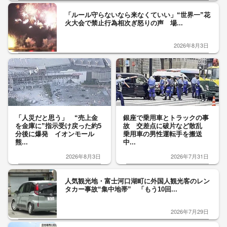
「ルール守らないなら来なくていい」“世界一”花
火大会で禁止行為相次ぎ怒りの声 場...
2026年8月3日
「人災だと思う」 “売上金
銀座で乗用車とトラックの事
を金庫に”指示受け戻った約5
故 交差点に破片など散乱
分後に爆発 イオンモール
乗用車の男性運転手を搬送
熊...
中...
2026年8月3日
2026年7月31日
人気観光地・富士河口湖町に外国人観光客のレン
タカー事故“集中地帯” 「もう10回...
2026年7月29日