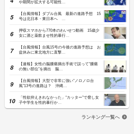
や期間が拡大する可能性…
【台風情報】ダブル台風 最新の進路予想 15
号は北日本・東日本へ …
押収スマホから770本のわいせつ動画 15歳少
女に酒と薬飲ませ性的暴行…
【台風情報】台風15号の今後の進路予想は お
盆休みに東北地方に直撃…
【速報】女性の脳腫瘍摘出手術で誤って“腫瘍
の無い部位”を摘出 脳…
【台風情報】大型で非常に強い“ノロノロ台
風”13号の進路は？ 沖縄…
「性欲抑えきれなかった」“カッター”で脅し女
子中学生を性的暴行か…
ランキング一覧へ