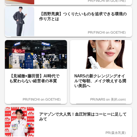
PR(FINCHI on GOETHE)
【西野亮廣】つくりたいものを追求できる環境の
作り方とは
PR(FINCHI on GOETHE)
【見城徹×藤田晋】AI時代で
NARSの新クレンジングオイ
も変わらない経営者の本質
ルで毎朝、メイク映えする潤
い美肌へ
PR(FINCHI on GOETHE)
PR(NARS on 美的.com)
アマゾンで大人気！血圧対策はコーヒーに足して
みて
PR(森永乳業)