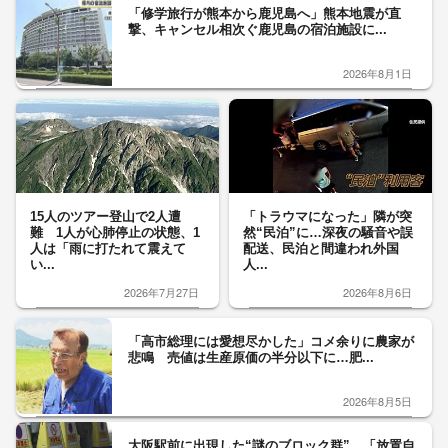
「修学旅行が熊本から鹿児島へ」熊本地震が直
撃、キャンセル相次ぐ鹿児島の宿泊施設に...
2026年8月1日
15人のツアー登山で2人遭
「トラウマになった」隣が突
難 1人が心肺停止の状態、1
然“民泊”に…深夜の騒音や誤
人は「雨に打たれて震えて
配送、民泊と間違われ外国
い...
人...
2026年7月27日
2026年8月6日
「高市総理には愛想尽かした」コメ余りに農家が
悲鳴 売値は生産原価の半分以下に…肥...
2026年8月5日
大阪駅前に出現した“謎のブロック群” 「放置自