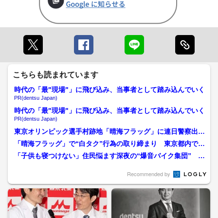
こちらも読まれています
時代の「最"現場"」に飛び込み、当事者として踏み込んでいく
PR(dentsu Japan)
時代の「最"現場"」に飛び込み、当事者として踏み込んでいく
PR(dentsu Japan)
東京オリンピック選手村跡地「晴海フラッグ」に連日警察出
動 外国人観光客“闇民泊”...
「晴海フラッグ」で“白タク”行為の取り締まり 東京都内では
今年10件検挙…増加傾...
「子供も寝つけない」住民悩ます深夜の“爆音バイク集団” 五
輪選手村跡地のマンショ...
Recommended by