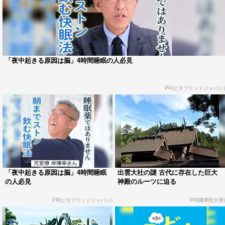
「夜中起きる原因は脳」4時間睡眠の人必見
PR(ビタブリッドジャパン)
「夜中起きる原因は脳」4時間睡眠
出雲大社の謎 古代に存在した巨大
の人必見
神殿のルーツに迫る
PR(ビタブリッドジャパン)
PR(國學院大學)