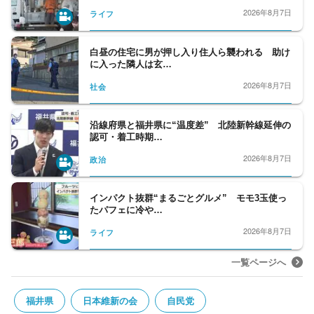
2026年8月7日
ライフ
白昼の住宅に男が押し入り住人ら襲われる 助け
に入った隣人は玄…
2026年8月7日
社会
沿線府県と福井県に“温度差” 北陸新幹線延伸の
認可・着工時期…
2026年8月7日
政治
インパクト抜群“まるごとグルメ” モモ3玉使っ
たパフェに冷や…
2026年8月7日
ライフ
一覧ページへ
福井県
日本維新の会
自民党