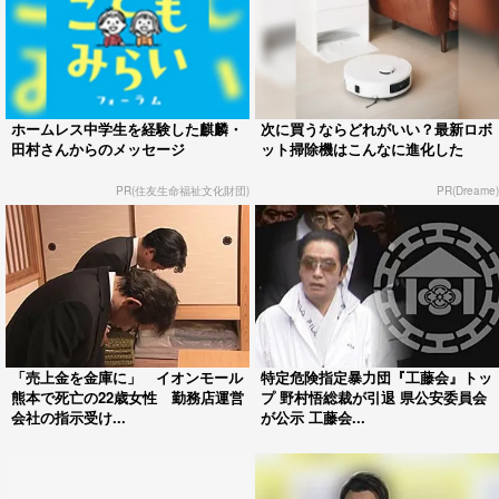
ホームレス中学生を経験した麒麟・
次に買うならどれがいい？最新ロボ
田村さんからのメッセージ
ット掃除機はこんなに進化した
PR(住友生命福祉文化財団)
PR(Dreame)
「売上金を金庫に」 イオンモール
特定危険指定暴力団『工藤会』トッ
熊本で死亡の22歳女性 勤務店運営
プ 野村悟総裁が引退 県公安委員会
会社の指示受け...
が公示 工藤会...