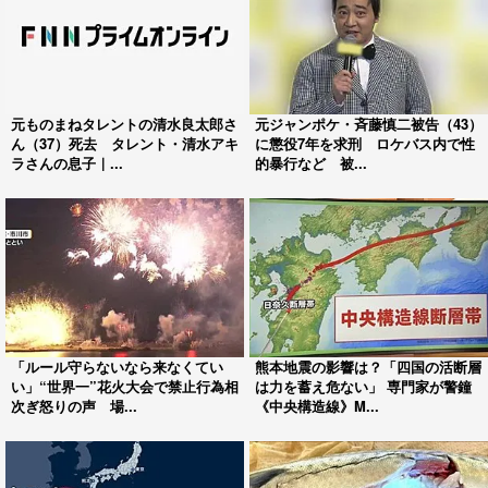
元ものまねタレントの清水良太郎さ
元ジャンポケ・斉藤慎二被告（43）
ん（37）死去 タレント・清水アキ
に懲役7年を求刑 ロケバス内で性
ラさんの息子｜...
的暴行など 被...
「ルール守らないなら来なくてい
熊本地震の影響は？「四国の活断層
い」“世界一”花火大会で禁止行為相
は力を蓄え危ない」 専門家が警鐘
次ぎ怒りの声 場...
《中央構造線》M...