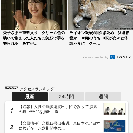
愛子さま三重県入り クリーム色の
ライオン3頭が相次ぎ死ぬ 猛暑影
装いで集まった人たちに笑顔で手を
響か 18頭のうち10頭が次々と体
振られる あす伊...
調不良に クー...
Recommended by
アクセスランキング
最新
24時間
週間
【速報】女性の脳腫瘍摘出手術で誤って“腫瘍
の無い部位”を摘出 脳…
【台風情報】台風15号は来週、東日本や北日本
に接近か お盆期間中の…