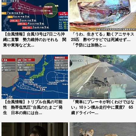
【台風情報】台風13号は7日ごろ沖
「うわ、生きてる」動くアニサキス
縄に直撃 勢力維持のおそれも 関
25匹 酢やワサビでは死滅せず…
東や東海など太...
「予防には加熱と...
【台風情報】トリプル台風の可能
「簡単にブレーキが利くわけではな
性 熱帯低気圧“台風のたまご”発
い」10トン積み走行中に震度7 65
生 日本の南には台...
歳ドライバー...