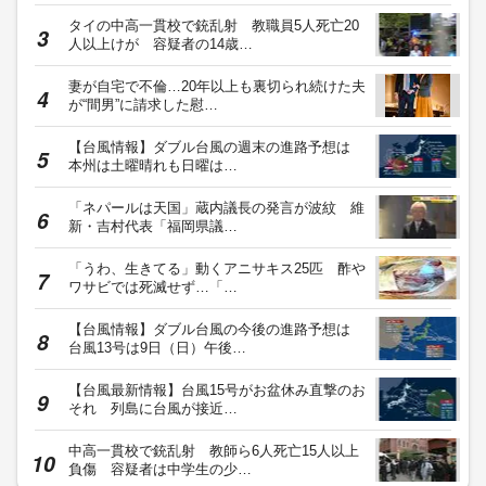
タイの中高一貫校で銃乱射 教職員5人死亡20
人以上けが 容疑者の14歳…
妻が自宅で不倫…20年以上も裏切られ続けた夫
が“間男”に請求した慰…
【台風情報】ダブル台風の週末の進路予想は
本州は土曜晴れも日曜は…
「ネパールは天国」蔵内議長の発言が波紋 維
新・吉村代表「福岡県議…
「うわ、生きてる」動くアニサキス25匹 酢や
ワサビでは死滅せず…「…
【台風情報】ダブル台風の今後の進路予想は
台風13号は9日（日）午後…
【台風最新情報】台風15号がお盆休み直撃のお
それ 列島に台風が接近…
中高一貫校で銃乱射 教師ら6人死亡15人以上
負傷 容疑者は中学生の少…