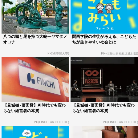
八つの頭と尾を持つ大蛇ーヤマタノ
関西学院の生徒が考える、こどもた
オロチ
ちが生きやすい社会とは
PR(國學院大學)
PR(住友生命福祉文化財団)
【見城徹×藤田晋】AI時代でも変わ
【見城徹×藤田晋】AI時代でも変わ
らない経営者の本質
らない経営者の本質
PR(FINCHI on GOETHE)
PR(FINCHI on GOETHE)