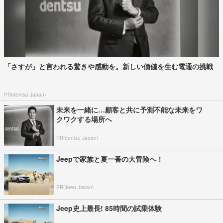
「さすが」と言われる驚きや感動を。新しい価値を生む電通の挑戦
PR(dentsu Japan)
未来を一緒に…顧客と共に予測不能な未来をワ
クワクする場所へ
PR(dentsu Japan)
Jeepで家族と夏一番の大冒険へ！
PR(Jeep Japan)
Jeep史上最長! 85時間の試乗体験