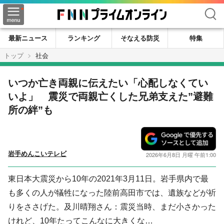
検索
最新ニュース
ランキング
そなえる防災
特集
トップ
社会
いつか亡き両親に伝えたい「心配しなくてい
いよ」 震災で両親亡くした兄弟支えた”避難
所の絆”も
岩手めんこいテレビ
2026年6月8日 月曜 午前1:00
東日本大震災から10年の2021年3月11日。岩手県内で最
も多くの人が犠牲になった陸前高田市では、遺族などが祈
りをささげた。及川晴翔さん：震災当時、まだ小さかった
けれど、10年たってこんなに大きくな…