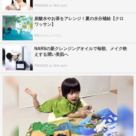
PR(NARS on 美的.com)
炭酸水やお茶をアレンジ！夏の水分補給【クロ
ワッサン】
PR(マガジンハウス)
NARSの新クレンジングオイルで毎朝、メイク映
えする潤い美肌へ
PR(NARS on 美的.com)