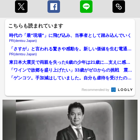
こちらも読まれています
時代の「最"現場"」に飛び込み、当事者として踏み込んでいく
PR(dentsu Japan)
「さすが」と言われる驚きや感動を。新しい価値を生む電通の
挑戦
PR(dentsu Japan)
東日本大震災で両親を失った6歳の少年は21歳に…支えに感謝
し続けた15年 迷いと...
「ワインで故郷を盛り上げたい」33歳がゼロからの挑戦 震災
を原点に陸前高田市でワ...
「ゲンコツ。手加減はしていました。自分も虐待を受けたので
これくらいなら大丈夫だろ...
Recommended by