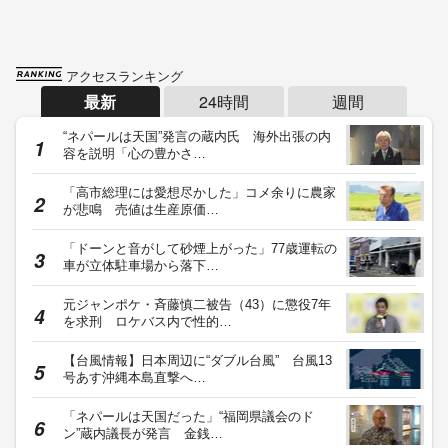
アクセスランキング
最新
24時間
週間
“ネパールは天国”発言の蔵内氏 海外出張の内
容を説明「心の豊かさ…
「高市総理には愛想尽かした」コメ余りに農家
が悲鳴 売値は生産原価…
「ドーンと音がして砂煙上がった」77歳運転の
車が立体駐車場から落下…
元ジャンポケ・斉藤慎二被告（43）に懲役7年
を求刑 ロケバス内で性的…
【台風情報】日本周辺に“ダブル台風” 台風13
号あす沖縄本島直撃へ…
「ネパールは天国だった」“福岡県議会のド
ン”蔵内議長が発言 金銭…