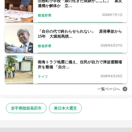
旧熊町小学校「娘の生きた痕跡がここに」 震災
遺構か解体か 立…
2026年7月1日
都道府県
「自分の代で終わらせられない」 原発事故から
15年 大堀相馬焼…
2026年6月27日
都道府県
南海トラフ地震に備え、住民が自力で津波避難場
所を整備 「自分…
2026年6月23日
ライフ
一覧ページへ
岩手県陸前高田市
東日本大震災