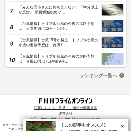
「みんな高市さんに何も言えない」「半分以上
が反対」 消費税減税めぐ…
【台風情報】トリプル台風の今後の進路予想
は 日本周辺に13号・14号…
【台風情報】台風15号が発生 トリプル台風の
今後の進路予想は 台風1…
【台風情報】トリプル台風の今後の進路予想
は 台風13号は7日午前9時…
ランキング一覧へ
記事に対するご意見・ご感想や情報提供
運営会社
© Fuji News Network, Inc. All rights reserved.
×
【この記事もオススメ】
当ウェブサイトでは、ユーザのニーズ・興味・関⼼に合致したコンテンツや広告配信を提供する
ためにクッキーを使⽤しています。詳細は、
プライバシーポリシー
をご確認ください。