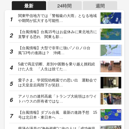
最新
24時間
週間
関東甲信地方では「警報級の大雨」となる地域
や期間が拡大する可能性…
【台風情報】台風15号はお盆休みに東北地方に
直撃する恐れ 関東も影…
【台風情報】大型で非常に強い“ノロノロ台
風”13号の進路は？ 沖縄…
5歳で両足切断、差別や困難を乗り越え挑戦続
けた人生 「人生は捨てた…
愛子さま、学習院幼稚園での思い出 運動会で
は天皇皇后両陛下が笑顔…
アメリカの連邦高裁「トランプ大統領はホワイ
トハウスの所有者ではな…
【台風情報】ダブル台風 最新の進路予想 15
号は北日本・東日本へ …
県議会議員の“海外視察”に街の人は「成功例見