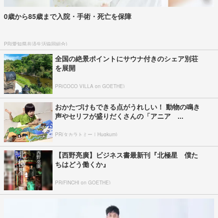
0歳から85歳まで入院・手術・死亡を保障
PR(愛知県共済生活協同組合)
全国の絶景ポイントにサウナ付きのシェア別荘
を展開
PR(COCO VILLA on GOETHE)
おかたづけもできる点がうれしい！ 動物の鳴き
声やセリフが盛りだくさんの「アニア ...
PR(タカラトミー｜Hugkum)
【西野亮廣】ビジネス書最新刊『北極星 僕た
ちはどう働くか』
PR(FINCHI on GOETHE)