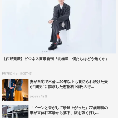
【西野亮廣】ビジネス書最新刊『北極星 僕たちはどう働くか』
PR(FINCHI on GOETHE)
妻が自宅で不倫…20年以上も裏切られ続けた夫
が“間男”に請求した慰謝料1億円の行...
2026年1月8日
「ドーンと音がして砂煙上がった」77歳運転の
車が立体駐車場から落下、腹を強く打ち...