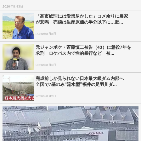
2026年8月3日
「高市総理には愛想尽かした」コメ余りに農家
が悲鳴 売値は生産原価の半分以下に…肥...
2026年8月5日
元ジャンポケ・斉藤慎二被告（43）に懲役7年を
求刑 ロケバス内で性的暴行など 被...
2026年8月5日
完成前しか見られない日本最大級ダム内部へ
全国で7基のみ“流水型”福井の足羽川ダ...
2026年8月2日