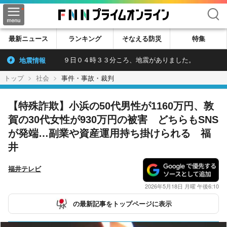
検索
最新ニュース
ランキング
そなえる防災
特集
地震情報
９日０４時３３分ころ、地震がありました。
トップ
社会
事件・事故・裁判
【特殊詐欺】小浜の50代男性が1160万円、敦
賀の30代女性が930万円の被害 どちらもSNS
が発端…副業や資産運用持ち掛けられる 福
井
福井テレビ
2026年5月18日 月曜 午後6:10
の最新記事をトップページに表示