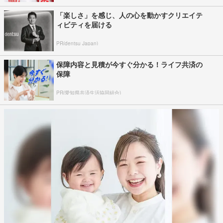
「楽しさ」を感じ、人の心を動かすクリエイテ
ィビティを届ける
PR(dentsu Japan)
保障内容と見積が今すぐ分かる！ライフ共済の
保障
PR(愛知県共済生活協同組合)