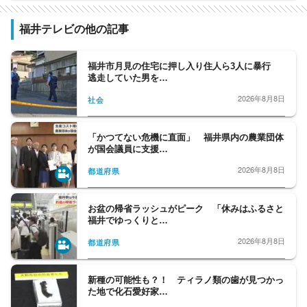
福井テレビの他の記事
福井市月見の住宅に押し入り住人ら3人に暴行
逃走していた男を…
2026年8月8日
社会
「かつてない危機に直面」 福井県内の農業団体
が国会議員に支援…
2026年8月8日
都道府県
お盆の帰省ラッシュがピーク 「休みはふるさと
福井でゆっくりと…
2026年8月8日
都道府県
新種の可能性も？！ ティラノ類の歯が見つかっ
た地で化石愛好家…