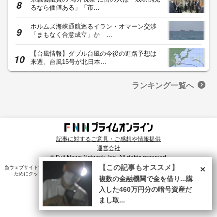
るなら価値ある」「市…
ホルムズ海峡通航巡るイラン・オマーン交渉
「まもなく合意成立」か …
【台風情報】ダブル台風の今後の進路予想は
来週、台風15号が北日本…
ランキング一覧へ
記事に対するご意見・ご感想や情報提供
運営会社
© Fuji News Network, Inc. All rights reserved.
×
【この記事もオススメ】
当ウェブサイトでは、ユーザのニーズ・興味・関⼼に合致したコンテンツや広告配信を提供する
ためにクッキーを使⽤しています。詳細は、
プライバシーポリシー
をご確認ください。
複数の金融機関で金を借り...購
入した460万円分の暗号資産だ
まし取...