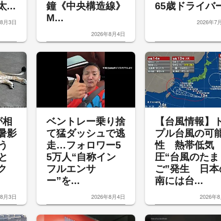
...
鐘《中央構造線》
65歳ドライバー.
M...
年8月3日
2026年7
2026年8月4日
が相
ベントレー乗り捨
【台風情報】
暑影
て猛ダッシュで逃
プル台風の可
う
走…フォロワー5
性 熱帯低気
と
5万人“自称イン
圧“台風のたま
ク
フルエンサ
ご”発生 日本
ー”を...
南には台...
年8月3日
2026年8月4日
2026年