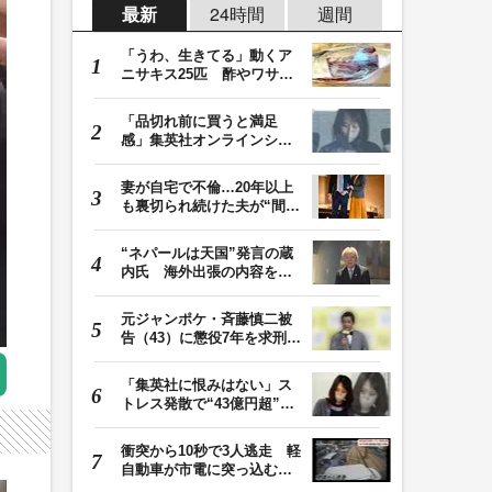
最新
24時間
週間
「うわ、生きてる」動くア
ニサキス25匹 酢やワサビ
では死滅せず…「…
「品切れ前に買うと満足
感」集英社オンラインショ
ップで“43億円分”…
妻が自宅で不倫…20年以上
も裏切られ続けた夫が“間
男”に請求した慰…
“ネパールは天国”発言の蔵
内氏 海外出張の内容を説
明「心の豊かさ…
元ジャンポケ・斉藤慎二被
告（43）に懲役7年を求刑
ロケバス内で性的…
「集英社に恨みはない」ス
トレス発散で“43億円超”の
ジャンプグッズ…
衝突から10秒で3人逃走 軽
自動車が市電に突っ込む一
部始終をドラレコ…