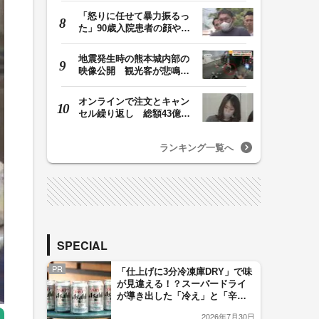
「怒りに任せて暴力振るっ
た」90歳入院患者の顔や腹
を殴るなどケガさ…
地震発生時の熊本城内部の
映像公開 観光客が悲鳴…
壁や柱にしがみつ…
オンラインで注文とキャン
セル繰り返し 総額43億円
か「品切れ前に購…
ランキング一覧へ
SPECIAL
PR
「仕上げに3分冷凍庫DRY」で味
が見違える！？スーパードライ
が導き出した「冷え」と「辛
口」のおいしい関係 青く変化
2026年7月30日