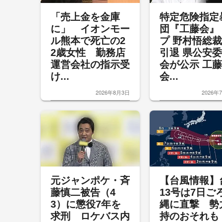
「売上金を金庫
特定危険指定
に」 イオンモー
団『工藤会』
ル熊本で死亡の2
プ 野村悟総
2歳女性 勤務店
引退 県公安
運営会社の指示受
会が公示 工藤
け...
会...
2026年8月3日
2026年
元ジャンポケ・斉
【台風情報】
藤慎二被告（4
13号は7日ご
3）に懲役7年を
縄に直撃 勢
求刑 ロケバス内
持のおそれも