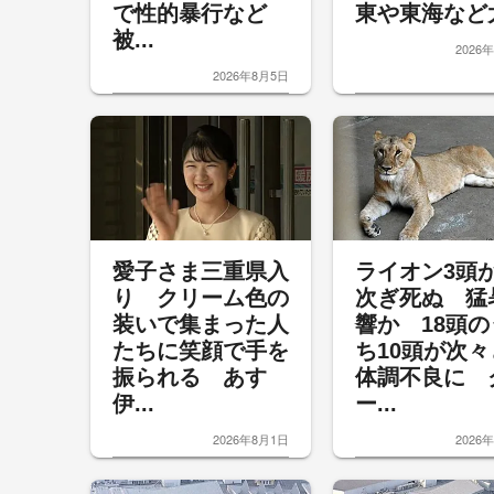
で性的暴行など
東や東海など太
被...
2026
2026年8月5日
愛子さま三重県入
ライオン3頭
り クリーム色の
次ぎ死ぬ 猛
装いで集まった人
響か 18頭の
たちに笑顔で手を
ち10頭が次々
振られる あす
体調不良に 
伊...
ー...
2026年8月1日
2026