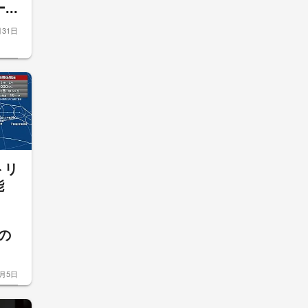
..
月31日
トリ
能
の
8月5日