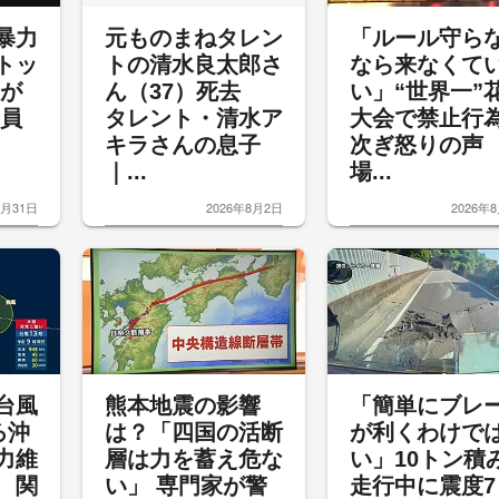
暴力
元ものまねタレン
「ルール守ら
トッ
トの清水良太郎さ
なら来なくて
裁が
ん（37）死去
い」“世界一”
委員
タレント・清水ア
大会で禁止行
キラさんの息子
次ぎ怒りの
｜...
場...
7月31日
2026年8月2日
2026年
台風
熊本地震の影響
「簡単にブレ
ろ沖
は？「四国の活断
が利くわけで
力維
層は力を蓄え危な
い」10トン積
 関
い」 専門家が警
走行中に震度