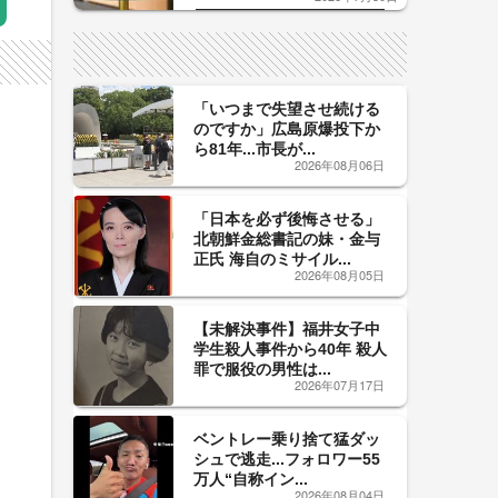
した「辛口カーブ」が飲み頃の
サイン！
「いつまで失望させ続ける
のですか」広島原爆投下か
ら81年...市長が...
2026年08月06日
「日本を必ず後悔させる」
北朝鮮金総書記の妹・金与
正氏 海自のミサイル...
2026年08月05日
【未解決事件】福井女子中
学生殺人事件から40年 殺人
罪で服役の男性は...
2026年07月17日
ベントレー乗り捨て猛ダッ
シュで逃走...フォロワー55
万人“自称イン...
2026年08月04日