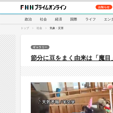
お知らせ
政治
社会
経済
国際
ライフ
エン
トップ
社会
気象・災害
ギャラリー
節分に豆をまく由来は「魔目