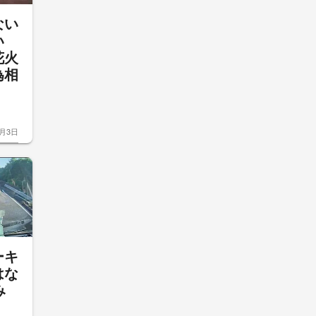
ない
い
花火
為相
声
8月3日
ーキ
はな
み
7