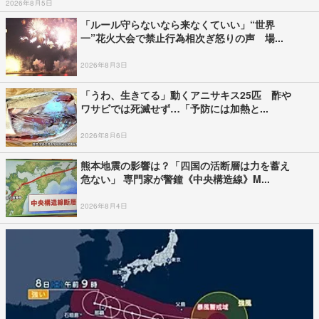
2026年8月5日
「ルール守らないなら来なくていい」“世界
一”花火大会で禁止行為相次ぎ怒りの声 場...
2026年8月3日
「うわ、生きてる」動くアニサキス25匹 酢や
ワサビでは死滅せず…「予防には加熱と...
2026年8月6日
熊本地震の影響は？「四国の活断層は力を蓄え
危ない」 専門家が警鐘《中央構造線》M...
2026年8月4日