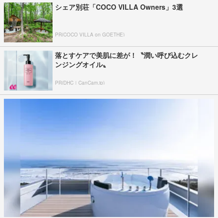
シェア別荘「COCO VILLA Owners」3選
PR(COCO VILLA on GOETHE)
落とすケアで美肌に差が！〝潤い呼び込むクレ
ンジングオイル〟
PR(DHC｜CanCam.jp)