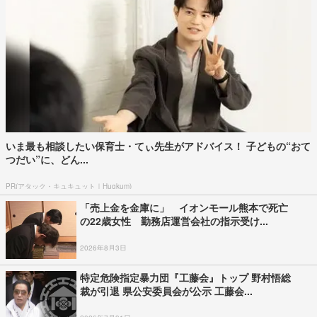
いま最も相談したい保育士・てぃ先生がアドバイス！ 子どもの“おて
つだい”に、どん...
PR(アタック・キュキュット｜Hugkum)
「売上金を金庫に」 イオンモール熊本で死亡
の22歳女性 勤務店運営会社の指示受け...
2026年8月3日
特定危険指定暴力団『工藤会』トップ 野村悟総
裁が引退 県公安委員会が公示 工藤会...