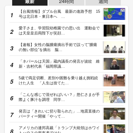
最新
24時間
週間
【台風情報】ダブル台風 最新の進路予想 15
号は北日本・東日本へ …
愛子さま、学習院幼稚園での思い出 運動会で
は天皇皇后両陛下が笑顔…
【速報】女性の脳腫瘍摘出手術で誤って“腫瘍
の無い部位”を摘出 脳…
「ネパールは天国」蔵内議長の発言が波紋 維
新・吉村代表「福岡県議…
5歳で両足切断、差別や困難を乗り越え挑戦続
けた人生 「人生は捨てた…
「こんな感じで混ぜればいい？」悠仁さまが手
際よく豚汁を調理 同学…
発言は「きれいに切り取られた」…地震直後の
パーティー開催「やって…
アメリカの連邦高裁「トランプ大統領はホワイ
トハウスの所有者ではな…