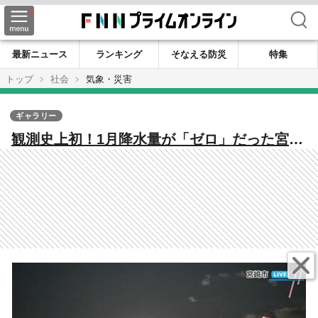
検索
最新ニュース
ランキング
そなえる防災
特集
トップ
社会
気象・災害
ギャラリー
観測史上初！1月降水量が「ゼロ」だった宮崎
市 しかし「まったく降らなかったわけでは
ない」 雨の記録の意外なルールを気象予報
士が解説