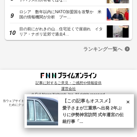
ロシア 数年以内にNATO加盟国を攻撃か 米
国の情報機関が分析 プー…
目の前にがれきの山…住宅近くで崖崩れ イタ
リア・ナポリ近郊で過去4…
ランキング一覧へ
記事に対するご意見・ご感想や情報提供
運営会社
© Fuji News Network, Inc. All rights reserved.
×
【この記事もオススメ】
当ウェブサイトでは、ユーザのニーズ・興味・関⼼に合致したコンテンツや広告配信を提供する
ためにクッキーを使⽤しています。詳細は、
プライバシーポリシー
をご確認ください。
愛子さまが三重県へ出発 2年ぶ
りに伊勢神宮訪問 式年遷宮の伝
統行事「...