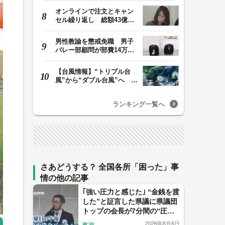
オンラインで注文とキャン
セル繰り返し 総額43億円
か「品切れ前に購…
男性教諭を懲戒免職 男子
バレー部顧問が部費14万円
余を私的流用…旅…
【台風情報】“トリプル台
風”から“ダブル台風”へ 13
号、15号とも…
ランキング一覧へ
さあどうする？ 全国各所「困った」事
情の他の記事
｢強い圧力と感じた｣ “金銭を渡
した”と証言した県議に県議団
トップの会長が7分間の“圧
力？電話” ｢感情的になった｣
2026年8月6日
政治