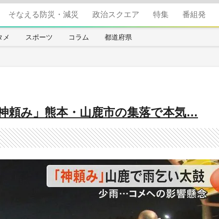
そなえる防災・減災
政治スクエア
特集
番組発
タメ
スポーツ
コラム
都道府県
神頼み」熊本・山鹿市の集落で本気…