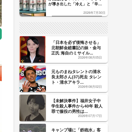
が導き出した「冷え」と「辛
口」のおいしい関係 青く変化
2026年7月30日
した「辛口カーブ」が飲み頃の
サイン！
「日本を必ず後悔させる」
北朝鮮金総書記の妹・金与
正氏 海自のミサイル...
2026年08月05日
元ものまねタレントの清水
良太郎さん(37)死去 タレン
ト・清水アキラ...
2026年08月02日
【未解決事件】福井女子中
学生殺人事件から40年 殺人
罪で服役の男性は...
2026年07月17日
キャンプ場に「鉄砲水」客