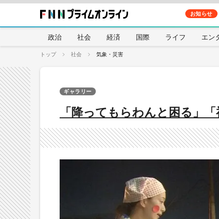
お知らせ
政治
社会
経済
国際
ライフ
エン
トップ
社会
気象・災害
ギャラリー
「降ってもらわんと困る」「