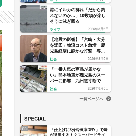
【福岡発】
港にイルカの群れ「だから釣
れないのか…」10数頭が楽し
そうに泳ぎ回る
2026年8月6日
ライフ
【地震の影響】「宮崎・大分
を迂回」物流コスト急増 鹿
児島経済に静かな打撃 専門
家「正常化に想定以上の時
2026年8月5日
社会
間」
「一番人気の商品が届かな
い」熊本地震が鹿児島のスー
パーに影響 九州道寸断で物
流に打撃
2026年8月5日
社会
一覧ページへ
SPECIAL
PR
「仕上げに3分冷凍庫DRY」で味
が見違える！？スーパードライ