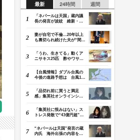
最新
24時間
週間
「ネパールは天国」蔵内議
長の発言が波紋 維新・吉
村代表「福岡県議…
妻が自宅で不倫…20年以上
も裏切られ続けた夫が“間
男”に請求した慰…
「うわ、生きてる」動くア
ニサキス25匹 酢やワサビ
では死滅せず…「…
【台風情報】ダブル台風の
今後の進路予想は 台風13
号は8日（土）にか…
「品切れ前に買うと満足
感」集英社オンラインショ
ップで“43億円分”…
「集英社に恨みはない」ス
トレス発散で“43億円超”の
ジャンプグッズ…
“ネパールは天国”発言の蔵
内氏 海外出張の内容を説
明「心の豊かさ…