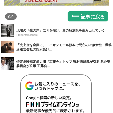
記事に戻る
9
/9
現場の「生の声」に耳を傾け、真の解決策を生み出していく
PR(dentsu Japan)
「売上金を金庫に」 イオンモール熊本で死亡の22歳女性 勤務
店運営会社の指示受け...
特定危険指定暴力団『工藤会』トップ 野村悟総裁が引退 県公安
委員会が公示 工藤会...