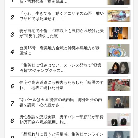
新・吉村代表「福岡県議…
「うわ、生きてる」動くアニサキス25匹 酢や
ワサビでは死滅せず…「…
妻が自宅で不倫…20年以上も裏切られ続けた夫
が“間男”に請求した慰…
台風13号 奄美地方全域と沖縄本島地方が暴
風域に
「集英社に恨みはない」ストレス発散で“43億
円超”のジャンプグッズ…
住宅や高速道路にも被害もたらした「断層のず
れ」 地表に現れた日奈…
“ネパールは天国”発言の蔵内氏 海外出張の内
容を説明「心の豊かさ…
男性教諭を懲戒免職 男子バレー部顧問が部費
14万円余を私的流用…旅…
「品切れ前に買うと満足感」集英社オンライン