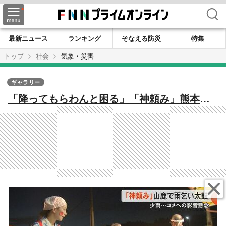
検索
最新ニュース
ランキング
そなえる防災
特集
トップ
社会
気象・災害
ギャラリー
「降ってもらわんと困る」「神頼み」熊本・
山鹿市の集落で本気の『雨乞い太鼓』 コメ
農家には厳しい少雨の夏 しかし一転、警報
級の大雨の恐れも