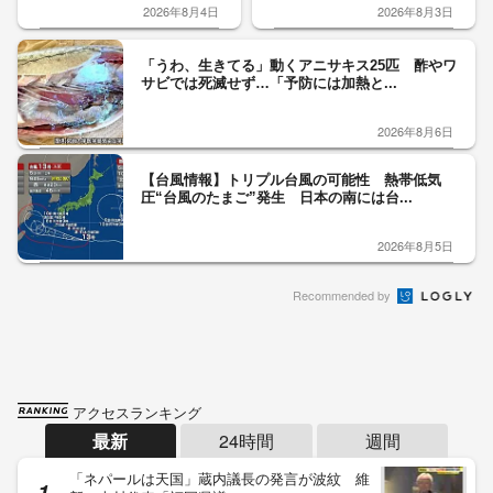
2026年8月4日
2026年8月3日
「うわ、生きてる」動くアニサキス25匹 酢やワ
サビでは死滅せず…「予防には加熱と...
2026年8月6日
【台風情報】トリプル台風の可能性 熱帯低気
圧“台風のたまご”発生 日本の南には台...
2026年8月5日
Recommended by
アクセスランキング
最新
24時間
週間
「ネパールは天国」蔵内議長の発言が波紋 維