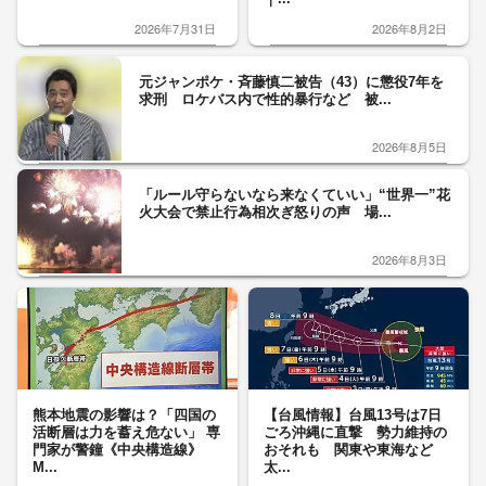
2026年7月31日
2026年8月2日
元ジャンポケ・斉藤慎二被告（43）に懲役7年を
求刑 ロケバス内で性的暴行など 被...
2026年8月5日
「ルール守らないなら来なくていい」“世界一”花
火大会で禁止行為相次ぎ怒りの声 場...
2026年8月3日
熊本地震の影響は？「四国の
【台風情報】台風13号は7日
活断層は力を蓄え危ない」 専
ごろ沖縄に直撃 勢力維持の
門家が警鐘《中央構造線》
おそれも 関東や東海など
M...
太...