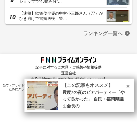
ショップで“43億円分”…
【速報】歌舞伎俳優の中村小三郎さん（77）が
ひき逃げで書類送検 警…
ランキング一覧へ
記事に対するご意見・ご感想や情報提供
運営会社
© Fuji News Network, Inc. All rights reserved.
×
【この記事もオススメ】
当ウェブサイトでは、ユーザのニーズ・興味・関⼼に合致したコンテンツや広告配信を提供する
ためにクッキーを使⽤しています。詳細は、
プライバシーポリシー
をご確認ください。
震度7の夜のビアパーティー「や
って良かった」 自民・福岡県議
団会長の...