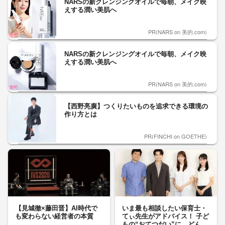
NARSの新クレンジングオイルで毎朝、メイク映
えする潤い美肌へ
PR(NARS on 美的.com)
NARSの新クレンジングオイルで毎朝、メイク映
えする潤い美肌へ
PR(NARS on 美的.com)
【西野亮廣】つくりたいものを追求できる環境の
作り方とは
PR(FINCHI on GOETHE)
【見城徹×藤田晋】AI時代で
いま最も相談したい保育士・
も変わらない経営者の本質
てぃ先生がアドバイス！ 子ど
もの“おてつだい”に、どん...