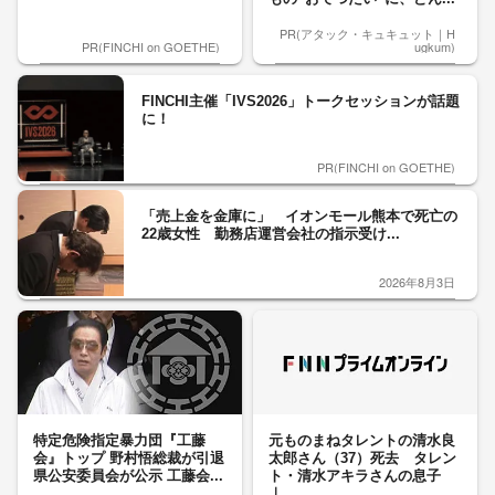
PR(アタック・キュキュット｜H
PR(FINCHI on GOETHE)
ugkum)
FINCHI主催「IVS2026」トークセッションが話題
に！
PR(FINCHI on GOETHE)
「売上金を金庫に」 イオンモール熊本で死亡の
22歳女性 勤務店運営会社の指示受け...
2026年8月3日
特定危険指定暴力団『工藤
元ものまねタレントの清水良
会』トップ 野村悟総裁が引退
太郎さん（37）死去 タレン
県公安委員会が公示 工藤会...
ト・清水アキラさんの息子
｜...