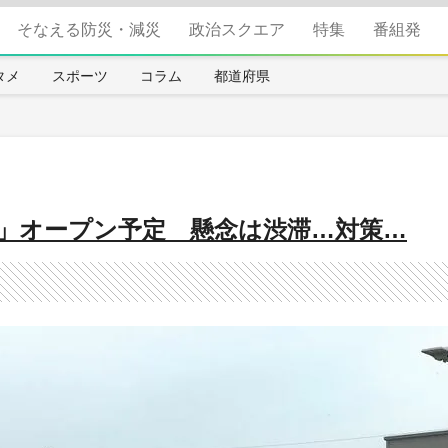
そなえる防災・減災
政治スクエア
特集
番組発
タメ
スポーツ
コラム
都道府県
坂」オープン予定 懸念は渋滞…対策…