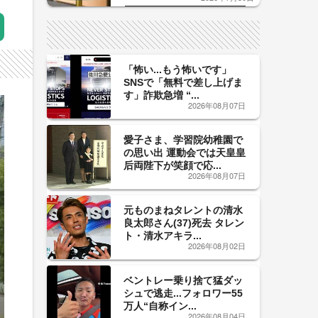
した「辛口カーブ」が飲み頃の
サイン！
「怖い...もう怖いです」
SNSで「無料で差し上げま
す」詐欺急増 “...
2026年08月07日
愛子さま、学習院幼稚園で
の思い出 運動会では天皇皇
后両陛下が笑顔で応...
2026年08月07日
元ものまねタレントの清水
良太郎さん(37)死去 タレン
ト・清水アキラ...
2026年08月02日
ベントレー乗り捨て猛ダッ
シュで逃走...フォロワー55
万人“自称イン...
2026年08月04日