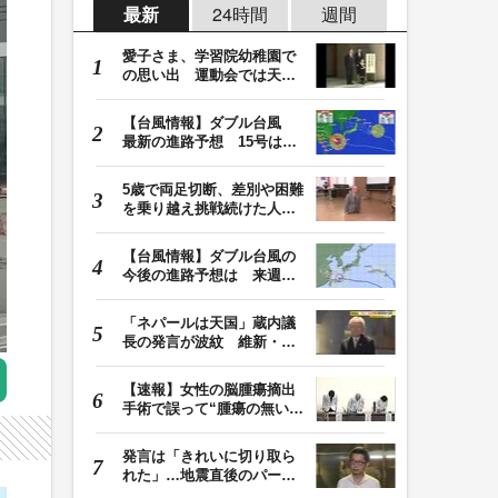
最新
24時間
週間
愛子さま、学習院幼稚園で
の思い出 運動会では天皇
皇后両陛下が笑顔…
【台風情報】ダブル台風
最新の進路予想 15号は北
日本・東日本へ …
5歳で両足切断、差別や困難
を乗り越え挑戦続けた人
生 「人生は捨てた…
【台風情報】ダブル台風の
今後の進路予想は 来週、
台風15号が北日本…
「ネパールは天国」蔵内議
長の発言が波紋 維新・吉
村代表「福岡県議…
【速報】女性の脳腫瘍摘出
手術で誤って“腫瘍の無い部
位”を摘出 脳…
発言は「きれいに切り取ら
れた」…地震直後のパーテ
ィー開催「やって…