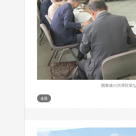
開業後の渋滞対策な
4
/6