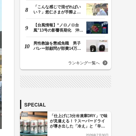
「こんな感じで混ぜればい
い？」悠仁さまが手際よく
豚汁を調理 同学…
【台風情報】“ノロノロ台
風”13号の影響長期化 沖縄
本島は暴風域続…
男性教諭を懲戒免職 男子
バレー部顧問が部費14万円
余を私的流用…旅…
ランキング一覧へ
SPECIAL
PR
「仕上げに3分冷凍庫DRY」で味
が見違える！？スーパードライ
が導き出した「冷え」と「辛
口」のおいしい関係 青く変化
2026年7月30日